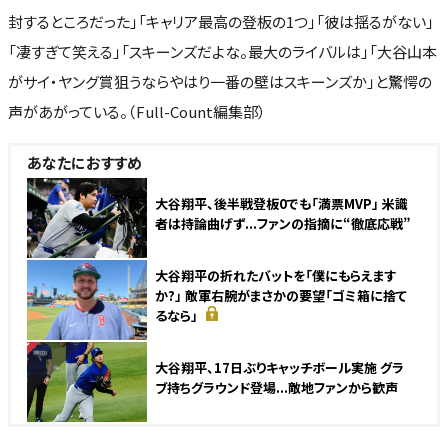
封するところだった」「キャリア最高の登板の1つ」「彼は揺るがない」
「凄すぎて笑える」「スキーンズだよな。最大のライバルは」「大谷山本
がサイ・ヤング賞狙うならやはり一番の壁はスキーンズか」と驚愕の
声があがっている。（Full-Count編集部）
あなたにおすすめ
大谷翔平、後半戦登板0でも「満票MVP」 米識
者は持論曲げず...ファンの指摘に“徹底応戦”
大谷翔平の折れたバットを「僕にもらえます
か?」 敵軍右腕がまさかの要望「ゴミ箱に捨て
るなら」
NEW
大谷翔平、17日ぶりキャッチボール実施 グラ
ブ持ちグラウンド登場...敵地ファンから歓声