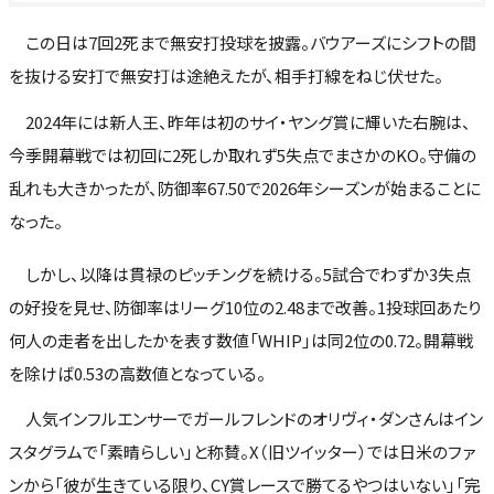
この日は7回2死まで無安打投球を披露。バウアーズにシフトの間
を抜ける安打で無安打は途絶えたが、相手打線をねじ伏せた。
2024年には新人王、昨年は初のサイ・ヤング賞に輝いた右腕は、
今季開幕戦では初回に2死しか取れず5失点でまさかのKO。守備の
乱れも大きかったが、防御率67.50で2026年シーズンが始まることに
なった。
しかし、以降は貫禄のピッチングを続ける。5試合でわずか3失点
の好投を見せ、防御率はリーグ10位の2.48まで改善。1投球回あたり
何人の走者を出したかを表す数値「WHIP」は同2位の0.72。開幕戦
を除けば0.53の高数値となっている。
人気インフルエンサーでガールフレンドのオリヴィ・ダンさんはイン
スタグラムで「素晴らしい」と称賛。X（旧ツイッター）では日米のファ
ンから「彼が生きている限り、CY賞レースで勝てるやつはいない」「完