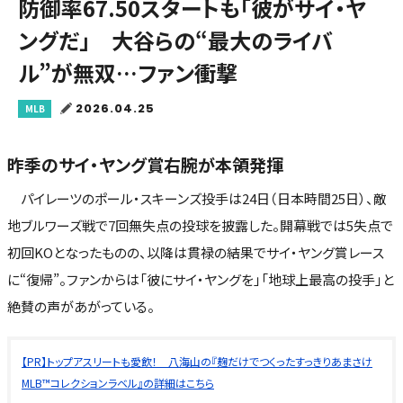
防御率67.50スタートも「彼がサイ・ヤ
ングだ」 大谷らの“最大のライバ
ル”が無双…ファン衝撃
2026.04.25
MLB
昨季のサイ・ヤング賞右腕が本領発揮
パイレーツのポール・スキーンズ投手は24日（日本時間25日）、敵
地ブルワーズ戦で7回無失点の投球を披露した。開幕戦では5失点で
初回KOとなったものの、以降は貫禄の結果でサイ・ヤング賞レース
に“復帰”。ファンからは「彼にサイ・ヤングを」「地球上最高の投手」と
絶賛の声があがっている。
【PR】トップアスリートも愛飲！ 八海山の『麹だけでつくったすっきりあまさけ
MLB™コレクションラベル』の詳細はこちら