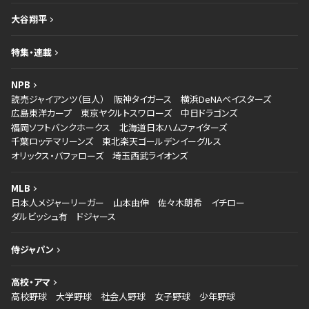
大谷翔平
特集・連載
NPB
読売ジャイアンツ（巨人）
阪神タイガース
横浜DeNAベイスターズ
広島東洋カープ
東京ヤクルトスワローズ
中日ドラゴンズ
福岡ソフトバンクホークス
北海道日本ハムファイターズ
千葉ロッテマリーンズ
東北楽天ゴールデンイーグルス
オリックス・バファローズ
埼玉西武ライオンズ
MLB
日本人メジャーリーガー
山本由伸
佐々木朗希
イチロー
ダルビッシュ有
ドジャース
侍ジャパン
高校・アマ
高校野球
大学野球
社会人野球
女子野球
少年野球