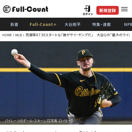
新規登録
新着
Full-Count＋
大谷翔平
特集・連載
NP
防御率67.50スタートも「彼がサイ・ヤングだ」 大谷らの“最大のライ
HOME
MLB
パイレーツのポール・スキーンズ【写真：ロイター】