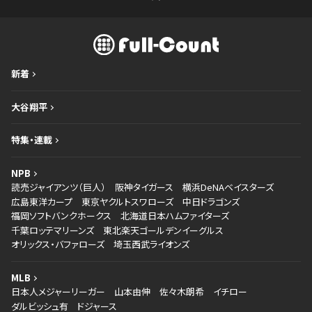
新着
大谷翔平
特集・連載
NPB
読売ジャイアンツ（巨人）
阪神タイガース
横浜DeNAベイスターズ
広島東洋カープ
東京ヤクルトスワローズ
中日ドラゴンズ
福岡ソフトバンクホークス
北海道日本ハムファイターズ
千葉ロッテマリーンズ
東北楽天ゴールデンイーグルス
オリックス・バファローズ
埼玉西武ライオンズ
MLB
日本人メジャーリーガー
山本由伸
佐々木朗希
イチロー
ダルビッシュ有
ドジャース