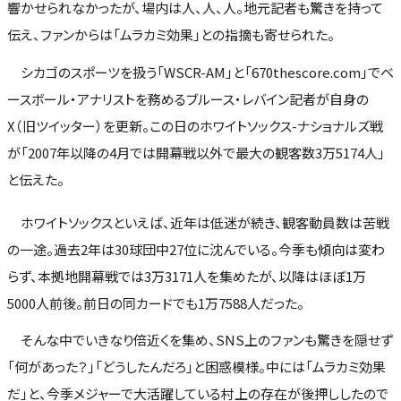
響かせられなかったが、場内は人、人、人。地元記者も驚きを持って
伝え、ファンからは「ムラカミ効果」との指摘も寄せられた。
シカゴのスポーツを扱う「WSCR-AM」と「670thescore.com」でベ
ースボール・アナリストを務めるブルース・レバイン記者が自身の
X（旧ツイッター）を更新。この日のホワイトソックス-ナショナルズ戦
が「2007年以降の4月では開幕戦以外で最大の観客数3万5174人」
と伝えた。
ホワイトソックスといえば、近年は低迷が続き、観客動員数は苦戦
の一途。過去2年は30球団中27位に沈んでいる。今季も傾向は変わ
らず、本拠地開幕戦では3万3171人を集めたが、以降はほぼ1万
5000人前後。前日の同カードでも1万7588人だった。
そんな中でいきなり倍近くを集め、SNS上のファンも驚きを隠せず
「何があった？」「どうしたんだろ」と困惑模様。中には「ムラカミ効果
だ」と、今季メジャーで大活躍している村上の存在が後押ししたので