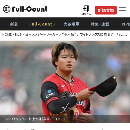
新規登録
新着
Full-Count＋
大谷翔平
特集・連載
NP
“不人気”ホワイトソックスに異変？ 「ムラカミ
HOME
MLB
日本人メジャーリーガー
ホワイトソックス・村上宗隆【写真：ロイター】