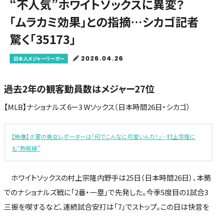
“不人気”ホワイトソックスに異変？
「ムラカミ効果」との指摘…シカゴ記者
驚く「35173」
2026.04.26
日本人メジャーリーガー
過去2年の観客動員数はメジャー27位
【MLB】ナショナルズ 6ー3 Wソックス（日本時間26日・シカゴ）
【映像】ホ軍の美女レポーターは「何でこんなに可愛いんだ！」…村上宗隆に
も“熱視線”
ホワイトソックスの村上宗隆内野手は25日（日本時間26日）、本拠
でのナショナルズ戦に「2番・一塁」で先発した。今季5度目の1試合3
三振を喫するなど、連続試合安打は「7」でストップ。この日は快音を