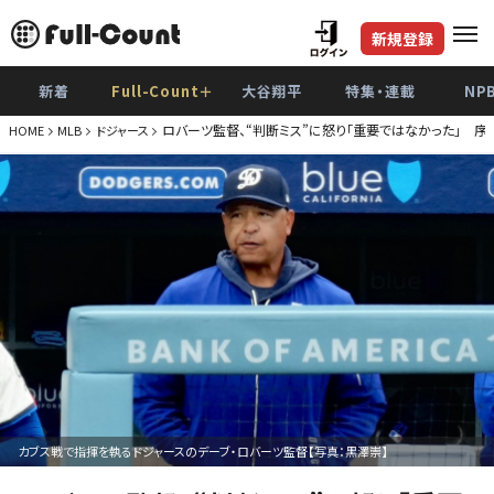
新規登録
新着
Full-Count＋
大谷翔平
特集・連載
NP
ロバーツ監督、“判断ミス”に怒り「重要ではなかった」 序
HOME
MLB
ドジャース
カブス戦で指揮を執るドジャースのデーブ・ロバーツ監督【写真：黒澤崇】