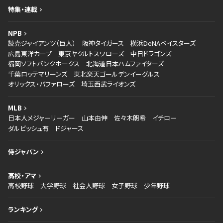
特集・連載
NPB
読売ジャイアンツ（巨人）
阪神タイガース
横浜DeNAベイスターズ
広島東洋カープ
東京ヤクルトスワローズ
中日ドラゴンズ
福岡ソフトバンクホークス
北海道日本ハムファイターズ
千葉ロッテマリーンズ
東北楽天ゴールデンイーグルス
オリックス・バファローズ
埼玉西武ライオンズ
MLB
日本人メジャーリーガー
山本由伸
佐々木朗希
イチロー
ダルビッシュ有
ドジャース
侍ジャパン
高校・アマ
高校野球
大学野球
社会人野球
女子野球
少年野球
ランキング