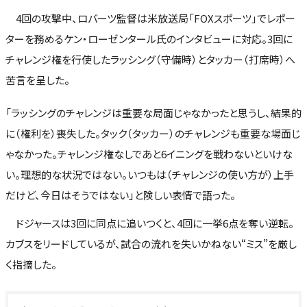
4回の攻撃中、ロバーツ監督は米放送局「FOXスポーツ」でレポー
ターを務めるケン・ローゼンタール氏のインタビューに対応。3回に
チャレンジ権を行使したラッシング（守備時）とタッカー（打席時）へ
苦言を呈した。
「ラッシングのチャレンジは重要な局面じゃなかったと思うし、結果的
に（権利を）喪失した。タック（タッカー）のチャレンジも重要な場面じ
ゃなかった。チャレンジ権なしであと6イニングを戦わないといけな
い。理想的な状況ではない。いつもは（チャレンジの使い方が）上手
だけど、今日はそうではない」と険しい表情で語った。
ドジャースは3回に同点に追いつくと、4回に一挙6点を奪い逆転。
カブスをリードしているが、試合の流れを失いかねない“ミス”を厳し
く指摘した。