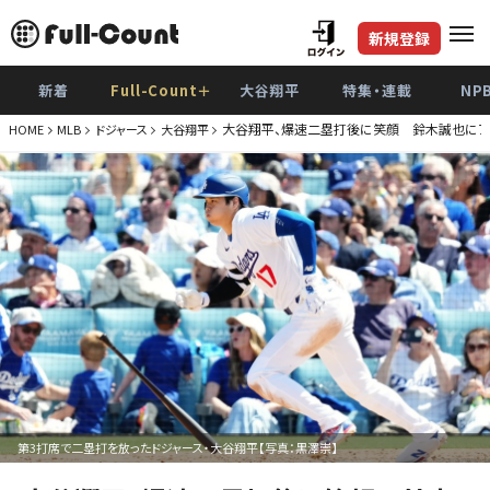
新規登録
新着
Full-Count＋
大谷翔平
特集・連載
NP
大谷翔平、爆速二塁打後に笑顔 鈴木誠也にアピ
HOME
MLB
ドジャース
大谷翔平
第3打席で二塁打を放ったドジャース・大谷翔平【写真：黒澤崇】