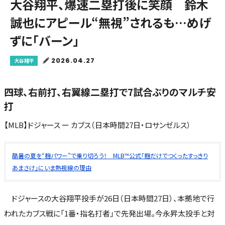
大谷翔平、爆速二塁打後に笑顔 鈴木
誠也にアピール“無視”されるも…めげ
ずに「バーン」
2026.04.27
大谷翔平
四球、右前打、右翼線二塁打で7試合ぶりのマルチ安
打
【MLB】ドジャース ー カブス（日本時間27日・ロサンゼルス）
酷暑の夏を“麹パワー”で乗り切ろう！ MLB™公式「麹だけでつくったすっきり
あまさけ」にいま熱視線の理由
ドジャースの大谷翔平投手が26日（日本時間27日）、本拠地で行
われたカブス戦に「1番・指名打者」で先発出場。今永昇太投手と対