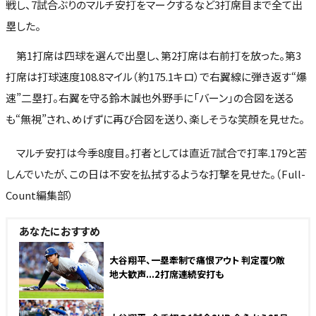
戦し、7試合ぶりのマルチ安打をマークするなど3打席目まで全て出
塁した。
第1打席は四球を選んで出塁し、第2打席は右前打を放った。第3
打席は打球速度108.8マイル（約175.1キロ）で右翼線に弾き返す“爆
速”二塁打。右翼を守る鈴木誠也外野手に「バーン」の合図を送る
も“無視”され、めげずに再び合図を送り、楽しそうな笑顔を見せた。
マルチ安打は今季8度目。打者としては直近7試合で打率.179と苦
しんでいたが、この日は不安を払拭するような打撃を見せた。（Full-
Count編集部）
あなたにおすすめ
大谷翔平、一塁牽制で痛恨アウト 判定覆り敵
地大歓声...2打席連続安打も