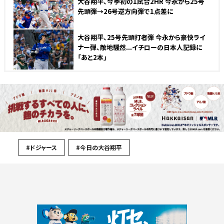
大谷翔平、今季初の1試合2HR 今永から25号
先頭弾→26号逆方向弾で1点差に
大谷翔平、25号先頭打者弾 今永から豪快ライ
ナー弾、敵地騒然...イチローの日本人記録に
「あと2本」
#ドジャース
#今日の大谷翔平