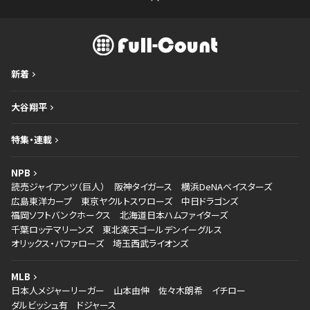
新着
大谷翔平
特集・連載
NPB
読売ジャイアンツ（巨人）
阪神タイガース
横浜DeNAベイスターズ
広島東洋カープ
東京ヤクルトスワローズ
中日ドラゴンズ
福岡ソフトバンクホークス
北海道日本ハムファイターズ
千葉ロッテマリーンズ
東北楽天ゴールデンイーグルス
オリックス・バファローズ
埼玉西武ライオンズ
MLB
日本人メジャーリーガー
山本由伸
佐々木朗希
イチロー
ダルビッシュ有
ドジャース