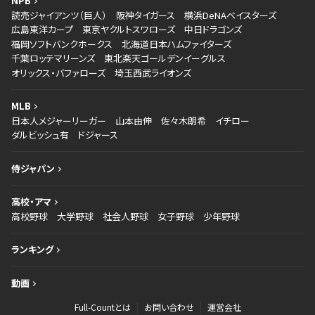
NPB
読売ジャイアンツ（巨人）
阪神タイガース
横浜DeNAベイスターズ
広島東洋カープ
東京ヤクルトスワローズ
中日ドラゴンズ
福岡ソフトバンクホークス
北海道日本ハムファイターズ
千葉ロッテマリーンズ
東北楽天ゴールデンイーグルス
オリックス・バファローズ
埼玉西武ライオンズ
MLB
日本人メジャーリーガー
山本由伸
佐々木朗希
イチロー
ダルビッシュ有
ドジャース
侍ジャパン
高校・アマ
高校野球
大学野球
社会人野球
女子野球
少年野球
ランキング
動画
Full-Countとは
お問い合わせ
運営会社