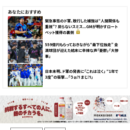
あなたにおすすめ
NEW
緊急事態のド軍、敢行した補強は“人間関係も
重視”? 戻らないスミス...GMが明かすロート
ベット獲得の裏側
559億円もらっておきながら“最下位独走” 金
満球団が迎えた結末に辛辣な声「憂鬱」「大惨
事」
日本未明、ド軍の発表に「これは泣く」 “1年で
3度”の衝撃...「うぉ?! まじ?!」