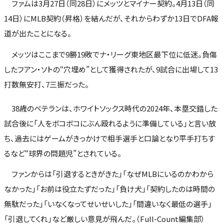
ファムは3月27日（同28日）にメッツとマイナー契約。4月13日（同
14日）にMLB契約（昇格）を結んだが、それからわずか13日でDFA報
道が出たことになる。
メッツはここまで9勝19敗でナ・リーグ東地区最下位に低迷。負傷
したフアン・ソトの“穴埋め”として獲得されたが、9試合に出場して13
打数無安打、7三振だった。
38歳のベテランは、ホワイトソックス時代の2024年、本塁交錯した
試合後に「人をボコボコにぶん殴れるように準備している」と言い放
ち、過去にはゲームがきっかけで相手選手と口論となり平手打ちす
るなど“球界の問題児”とされている。
ファンからは「引退するときがきた」「なぜMLBにいるのかわから
なかった」「お前は役立たずだった」「負け犬」「契約したのは時間の
無駄だった」「いなくなってせいせいした」「間違いなく最低の選手」
「引退してくれ」など厳しい意見が飛んだ。（Full-Count編集部）