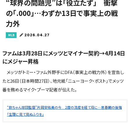
“球界の問題児”は「役立たず」 衝撃
の「.000」…わずか13日で事実上の戦
力外
2026.04.27
MLB
ファムは3月28日にメッツとマイナー契約→4月14日
にメジャー昇格
メッツがトミー・ファム外野手にDFA（事実上の戦力外）を宣告し
たと26日（日本時間27日）、地元紙「ニューヨーク・ポスト」でメッツ
番を務めるマイク・プーマ記者が伝えた。
“欽ちゃん球団監督”片岡安祐美の今 2度の流産を経て母に…思春期の後悔
「生理に見て見ぬふりを」