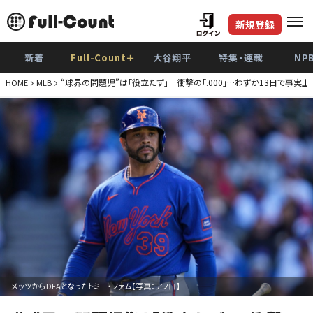
新規登録
新着
Full-Count＋
大谷翔平
特集・連載
NP
“球界の問題児”は「役立たず」 衝撃の「.000」…わずか13日で事実
HOME
MLB
メッツからDFAとなったトミー・ファム【写真：アフロ】