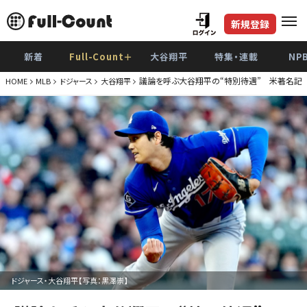
新規登録
新着
Full-Count＋
大谷翔平
特集・連載
NP
議論を呼ぶ大谷翔平の“特別待遇” 米著名記者
HOME
MLB
ドジャース
大谷翔平
ドジャース・大谷翔平【写真：黒澤崇】