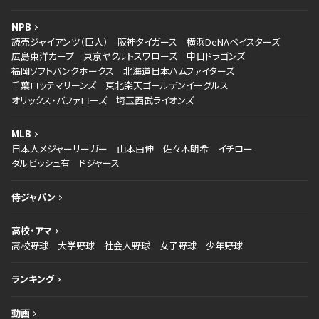
NPB
読売ジャイアンツ（巨人）
阪神タイガース
横浜DeNAベイスターズ
広島東洋カープ
東京ヤクルトスワローズ
中日ドラゴンズ
福岡ソフトバンクホークス
北海道日本ハムファイターズ
千葉ロッテマリーンズ
東北楽天ゴールデンイーグルス
オリックス・バファローズ
埼玉西武ライオンズ
MLB
日本人メジャーリーガー
山本由伸
佐々木朗希
イチロー
ダルビッシュ有
ドジャース
侍ジャパン
高校・アマ
高校野球
大学野球
社会人野球
女子野球
少年野球
ランキング
動画