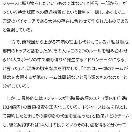
ジャースに贈り物をしたというものではない」と断言。一部から上が
っている特定球団への優遇措置だという批判を一蹴し、あくまで二
刀流のパイオニアである大谷の存在に合わせて作られたものである
と強調している。
一方で、他球団から上がる不満の理由も代弁している。「私は編成
部門のトップと話をしたが、その人はこの2つのルールを組み合わせ
ると4大スポーツの中で最も偏りが発生するアドバンテージになる、
と言った」と、現場の切実な声を明かした。「これは、一部のチームが
懸念を表明するが他のチームは問題ないと言う類のものなのだ」と
分析している。
しかし、最終的にはドジャースが当時最高額の10年7億ドル（当時
1014億円）の巨額投資を正当化している。「ドジャースは彼をFAとし
て契約したときにその贈り物の代金を支払った」と指摘。「どのチーム
も、彼と契約すれば14人目の投手というその利点を得ると分かって