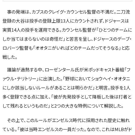
事の発端は、カブスのクレイグ・カウンセル監督の不満だ。二刀流
登録の大谷は投手の登録上限13人にカウントされず、ドジャースは
実質14人の投手を運用できる。カウンセル監督が「ひとつのチームに
しか当てはまらないのは奇怪だ」と苦言を呈し、ドジャースのデーブ・
ロバーツ監督も「オオタニがいればどのチームだってそうなる」と応
戦した。
議論が過熱する中、ローゼンタール氏が米ポッドキャスト番組「フ
ァウル・テリトリー」に出演した。「野球においてショウへイ・オオタニ
にしか該当しないルールがあることは明らかだ」と明言。投手を1人
多く登録できる点に加え、「彼が先発投手として降板した後は打者と
して残れるというものだ」と2つの大きな特例について解説した。
その上で、このルールがエンゼルス時代に採用された歴史に触れ
ている。「彼は当時エンゼルスの一員だった。なので、これはMLBがド