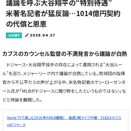
議論を呼ぶ大谷翔平の“特別待遇”
米著名記者が猛反論…1014億円契約
の代償と恩恵
2026.04.27
大谷翔平
カブスのカウンセル監督の不満発言から議論が白熱
ドジャース・大谷翔平投手の存在によって適用される“大谷ルー
ル”を巡り、メジャーリーグ内で議論が白熱している。他球団の指揮
官から不公平だとの声が上がる中、米名物記者のケン・ローゼンタ
ール氏が「MLBがドジャースに贈り物をしたというものではない」な
どと持論を展開した。
Apple TVで楽しむ2026年のMLB観戦！ 毎週2戦ライブ中継…25日はカブス
vsドジャース