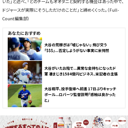
いた」と述べ、「どのチームもオオタニと契約する機会はあった中で、
ドジャースが実際にそうしただけのことだ」と締めくくった。（Full-
Count編集部）
あなたにおすすめ
大谷の荒稼ぎは「嘘じゃない」 飛び交う
「$$$」...否定しようがない事実に米愕然
大谷がいたお陰で...異常な金持ちになったド
軍 凄まじき1584億円ビジネス、米記者の主張
NEW
大谷翔平、投手復帰へ前進 17日ぶりキャッチ
ボール...ロバーツ監督説明「感触は良かった
と」