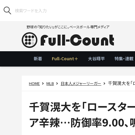
野球の「知りたい」がここに。ベースボール専門メディア
新着
Full-Count＋
大谷翔平
特集・連載
千賀滉大を「ロー
HOME
MLB
日本人メジャーリーガー
千賀滉大を「ロースター
ア辛辣…防御率9.00