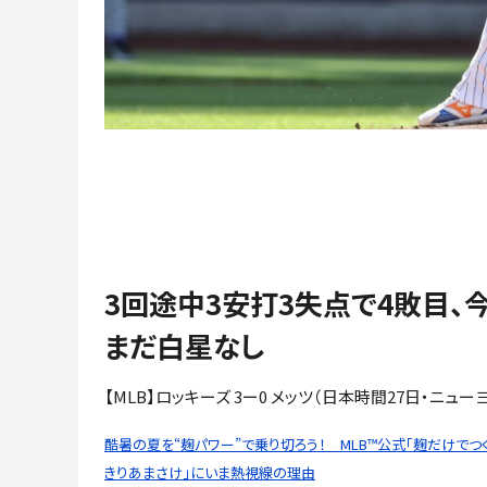
3回途中3安打3失点で4敗目、
まだ白星なし
【MLB】ロッキーズ 3ー0 メッツ（日本時間27日・ニュー
酷暑の夏を“麹パワー”で乗り切ろう！ MLB™公式「麹だけでつ
きりあまさけ」にいま熱視線の理由