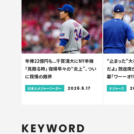
年俸22億円も...千賀滉大にNY辛辣
“止まった”
「見限る時」 復帰早々の“炎上”、つい
だよ」 放送席
に我慢の限界
幕「ワーーオ!!
2026.6.17
2
日本人メジャーリーガー
ドジャース
KEYWORD