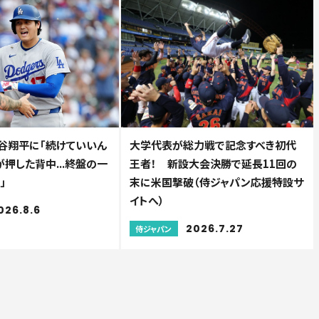
大谷翔平に「続けていいん
大学代表が総力戦で記念すべき初代
が押した背中...終盤の一
王者！ 新設大会決勝で延長11回の
」
末に米国撃破（侍ジャパン応援特設サ
イトへ）
026.8.6
2026.7.27
侍ジャパン