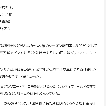
拠地で行わ
し、4敗
責20）
ディアも
ガは3回を投げきれなかった。彼のシーズン防御率は9.00だ」として
四死球でピンチを招くと先制点を許し、3回にはグッドマンに右中
ンガの登板はまた酷いものでした。初回は簡単に切りぬけました
/3で降板です」と厳しかった。
ツ番アンソニー・ディコモ記者は「たった今、シティフィールドのマウ
報じるなど、風当たりは厳しくなっている。
ーから外すべきだ」「試合終了待たずにDFAするべきだ」「悪夢」