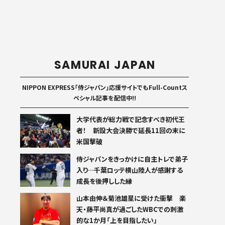
SAMURAI JAPAN
NIPPON EXPRESS「侍ジャパン」応援サイトでもFull-Countス
ペシャル記事を配信中!!
大学代表が総力戦で記念すべき初代王
者！ 新設大会決勝で延長11回の末に
米国撃破
侍ジャパンをきっかけに自主トレで弟子
入り…千葉ロッテ横山陸人が感謝する
成長を後押しした縁
山本由伸＆菊池雄星に受けた衝撃 楽
天・藤平尚真が過ごしたWBCでの刺激
的な1か月「上を目指したい」