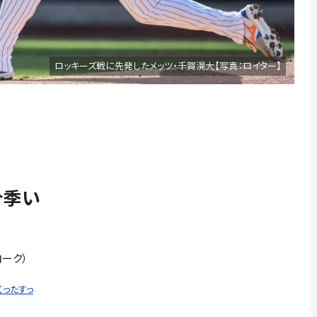
ロッキーズ戦に先発したメッツ・千賀滉大【写真：ロイター】
今季い
ヨーク）
くったすっ