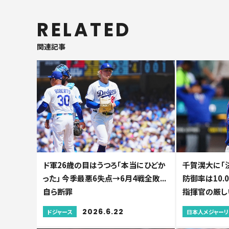
RELATED
関連記事
ド軍26歳の目はうつろ「本当にひどか
千賀滉大に「
った」 今季最悪6失点→6月4戦全敗...
防御率は10.0
自ら断罪
指揮官の厳し
2026.6.22
ドジャース
日本人メジャー