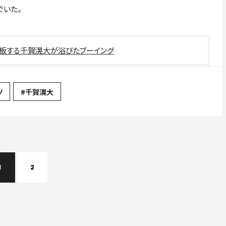
でいた。
降板する千賀滉大が浴びたブーイング
ツ
#千賀滉大
1
2