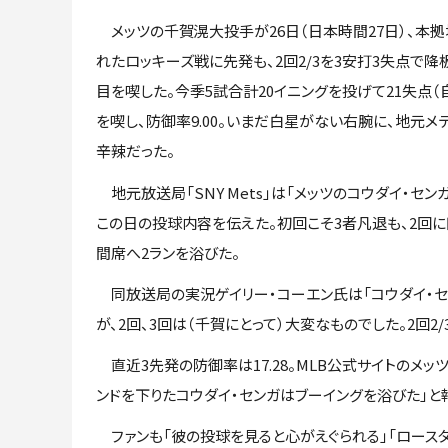
メッツの千賀滉大投手が26日（日本時間27日）、本
れたロッキーズ戦に先発も、2回2/3を3安打3失点で降板
目を喫した。今季5試合計20イニングを投げて21失点（自
を喫し、防御率9.00。いまだ白星がない右腕に、地元メ
辛辣だった。
地元放送局「SNY Mets」は「メッツのコウダイ・セン
この日の投球内容を伝えた。初回こそ3者凡退も、2回に
間席へ2ランを浴びた。
同放送局の実況ゲイリー・コーエン氏は「コウダイ・セ
が、2回、3回は（千賀にとって）大変なものでした。2回2
直近3先発の防御率は17.28。MLB公式サイトのメッ
ンドを下りたコウダイ・センガはブーイングを浴びた」と
ファンも「彼の投球を見ると心がえぐられる」「ロースタ