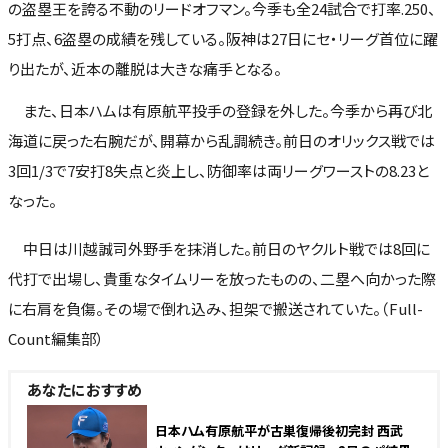
の盗塁王を誇る不動のリードオフマン。今季も全24試合で打率.250、
5打点、6盗塁の成績を残している。阪神は27日にセ・リーグ首位に躍
り出たが、近本の離脱は大きな痛手となる。
また、日本ハムは有原航平投手の登録を外した。今季から再び北
海道に戻った右腕だが、開幕から乱調続き。前日のオリックス戦では
3回1/3で7安打8失点と炎上し、防御率は両リーグワーストの8.23と
なった。
中日は川越誠司外野手を抹消した。前日のヤクルト戦では8回に
代打で出場し、貴重なタイムリーを放ったものの、二塁へ向かった際
に右肩を負傷。その場で倒れ込み、担架で搬送されていた。（Full-
Count編集部）
あなたにおすすめ
日本ハム有原航平が古巣復帰後初完封 西武