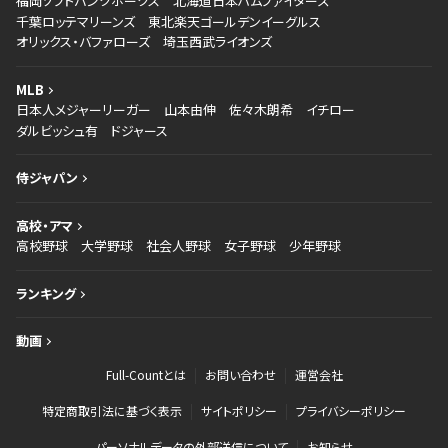
福岡ソフトバンクホークス
北海道日本ハムファイターズ
千葉ロッテマリーンズ
東北楽天ゴールデンイーグルス
オリックス・バファローズ
埼玉西武ライオンズ
MLB
日本人メジャーリーガー
山本由伸
佐々木朗希
イチロー
ダルビッシュ有
ドジャース
侍ジャパン
高校・アマ
高校野球
大学野球
社会人野球
女子野球
少年野球
ランキング
動画
Full-Countとは
お問い合わせ
運営会社
特定商取引法に基づく表示
サイトポリシー
プライバシーポリシー
パーソナルデータの外部送信について
お知らせ