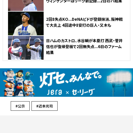
ウィンゲンターはリーグ新記録...2日のパ結果
2回8失点KO...DeNAビドが登録抹消、阪神戦
で大炎上 4回途中8安打の巨人・又木も
日ハムのカストロ、水谷瞬が本塁打 西武・菅井
信也が復帰登板で2回無失点...6日のファーム
結果
#公示
#近本光司