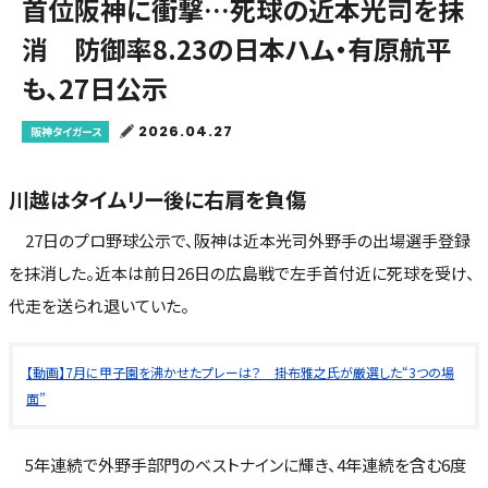
首位阪神に衝撃…死球の近本光司を抹
消 防御率8.23の日本ハム・有原航平
も、27日公示
2026.04.27
阪神タイガース
川越はタイムリー後に右肩を負傷
27日のプロ野球公示で、阪神は近本光司外野手の出場選手登録
を抹消した。近本は前日26日の広島戦で左手首付近に死球を受け、
代走を送られ退いていた。
【動画】7月に甲子園を沸かせたプレーは？ 掛布雅之氏が厳選した“3つの場
面”
5年連続で外野手部門のベストナインに輝き、4年連続を含む6度