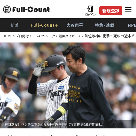
新規登録
新着
Full-Count＋
大谷翔平
特集・連載
NP
首位阪神に衝撃…死球の近本光司
HOME
プロ野球
JERA セ・リーグ
阪神タイガース
死球を受けベンチに下がった阪神・近本光司【写真提供：産経新聞社】