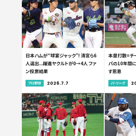
日本ハムが“球宴ジャック”! 清宮ら6
本塁打数=チ
人選出...躍進ヤクルトが0→4人 ファ
パの10年間
ン投票結果
す恩恵
2026.7.7
2
プロ野球
パ・リーグ