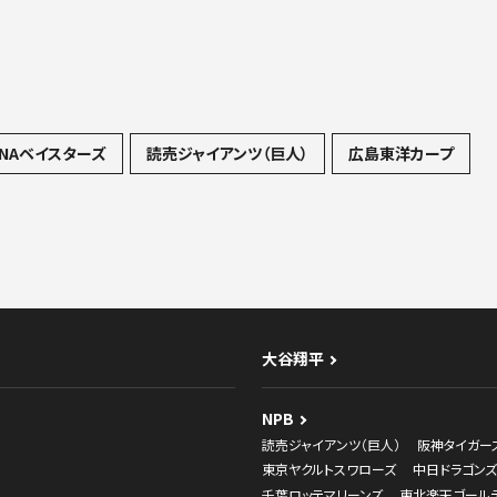
NAベイスターズ
読売ジャイアンツ（巨人）
広島東洋カープ
大谷翔平
NPB
読売ジャイアンツ（巨人）
阪神タイガー
東京ヤクルトスワローズ
中日ドラゴンズ
千葉ロッテマリーンズ
東北楽天ゴール