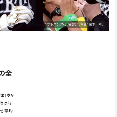
ソフトバンク・近藤健介【写真：栗木一考】
の全
結果（支配
年俸は前
クが平均