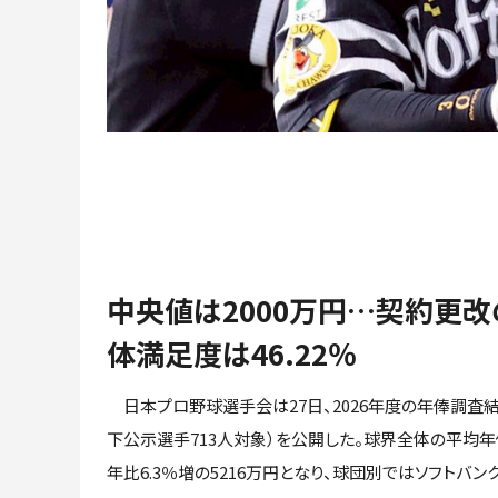
中央値は2000万円…契約更改
体満足度は46.22％
日本プロ野球選手会は27日、2026年度の年俸調査
下公示選手713人対象）を公開した。球界全体の平均
年比6.3％増の5216万円となり、球団別ではソフトバン