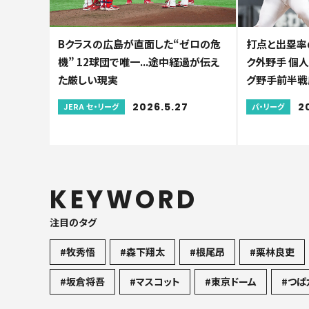
Bクラスの広島が直面した“ゼロの危
打点と出塁率
機” 12球団で唯一...途中経過が伝え
ク外野手 個
た厳しい現実
グ野手前半戦
2026.5.27
2
JERA セ・リーグ
パ・リーグ
KEYWORD
注目のタグ
#牧秀悟
#森下翔太
#根尾昂
#栗林良吏
#坂倉将吾
#マスコット
#東京ドーム
#つば