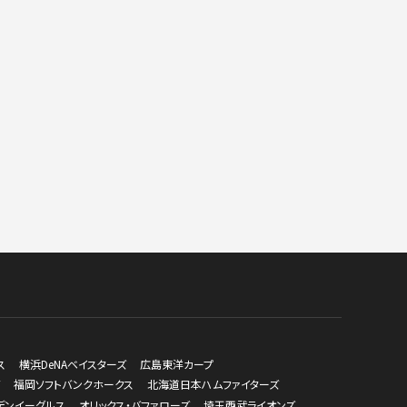
ス
横浜DeNAベイスターズ
広島東洋カープ
福岡ソフトバンクホークス
北海道日本ハムファイターズ
デンイーグルス
オリックス・バファローズ
埼玉西武ライオンズ