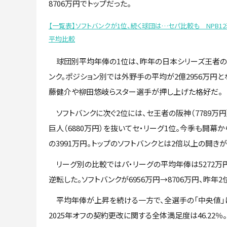
8706万円でトップだった。
【一覧表】ソフトバンクが1位、続く球団は…セパ比較も NPB1
平均比較
球団別平均年俸の1位は、昨年の日本シリーズ王者の
ンク。ポジション別では外野手の平均が2億2956万円と
藤健介や柳田悠岐らスター選手が押し上げた格好だ。
ソフトバンクに次ぐ2位には、セ王者の阪神（7789万円）
巨人（6880万円）を抜いてセ・リーグ1位。今季も開幕
の3991万円。トップのソフトバンクとは2倍以上の開きが
リーグ別の比較ではパ・リーグの平均年俸は5272万円（前
逆転した。ソフトバンクが6956万円→8706万円、昨年2
平均年俸が上昇を続ける一方で、全選手の「中央値」は2
2025年オフの契約更改に関する全体満足度は46.22％