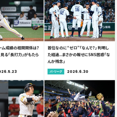
ーム成績の相関関係は?
首位なのに“ゼロ”「なんで?」 判明し
に見る「長打力」がもたら
た経過...まさかの報せにSNS困惑「な
んか残念」
026.5.23
2026.6.30
パ・リーグ