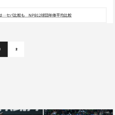
団は…セパ比較も NPB12球団年俸平均比較
1
2