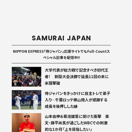
SAMURAI JAPAN
NIPPON EXPRESS「侍ジャパン」応援サイトでもFull-Countス
ペシャル記事を配信中!!
大学代表が総力戦で記念すべき初代王
者！ 新設大会決勝で延長11回の末に
米国撃破
侍ジャパンをきっかけに自主トレで弟子
入り…千葉ロッテ横山陸人が感謝する
成長を後押しした縁
山本由伸＆菊池雄星に受けた衝撃 楽
天・藤平尚真が過ごしたWBCでの刺激
的な1か月「上を目指したい」