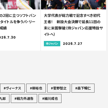
の2冠に立つソフトバン
大学代表が総力戦で記念すべき初代
人タイトルを争うパ・リー
王者！ 新設大会決勝で延長11回の
成績
末に米国撃破（侍ジャパン応援特設サ
イトへ）
026.7.30
2026.7.27
侍ジャパン
#ヴィーナス
#柳裕也
#菅野智之
#森下暢仁
九郎
#戦力外通告
#細川成也