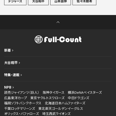
ドジャース
大谷翔平
山本由伸
佐々木朗希
新着
大谷翔平
特集・連載
NPB
読売ジャイアンツ（巨人）
阪神タイガース
横浜DeNAベイスターズ
広島東洋カープ
東京ヤクルトスワローズ
中日ドラゴンズ
福岡ソフトバンクホークス
北海道日本ハムファイターズ
千葉ロッテマリーンズ
東北楽天ゴールデンイーグルス
オリックス・バファローズ
埼玉西武ライオンズ