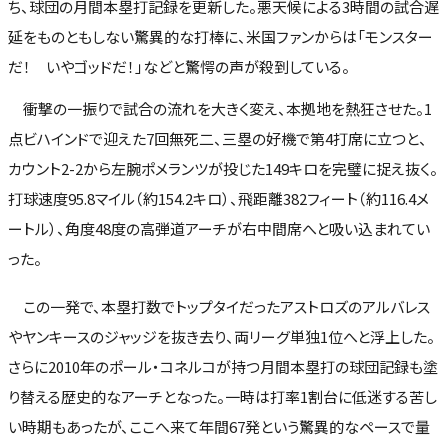
ち、球団の月間本塁打記録を更新した。悪天候による3時間の試合遅
延をものともしない驚異的な打棒に、米国ファンからは「モンスター
だ！ いやゴッドだ！」などと驚愕の声が殺到している。
衝撃の一振りで試合の流れを大きく変え、本拠地を熱狂させた。1
点ビハインドで迎えた7回無死二、三塁の好機で第4打席に立つと、
カウント2-2から左腕ポメランツが投じた149キロを完璧に捉え抜く。
打球速度95.8マイル（約154.2キロ）、飛距離382フィート（約116.4メ
ートル）、角度48度の高弾道アーチが右中間席へと吸い込まれてい
った。
この一発で、本塁打数でトップタイだったアストロズのアルバレス
やヤンキースのジャッジを抜き去り、両リーグ単独1位へと浮上した。
さらに2010年のポール・コネルコが持つ月間本塁打の球団記録も塗
り替える歴史的なアーチとなった。一時は打率1割台に低迷する苦し
い時期もあったが、ここへ来て年間67発という驚異的なペースで量