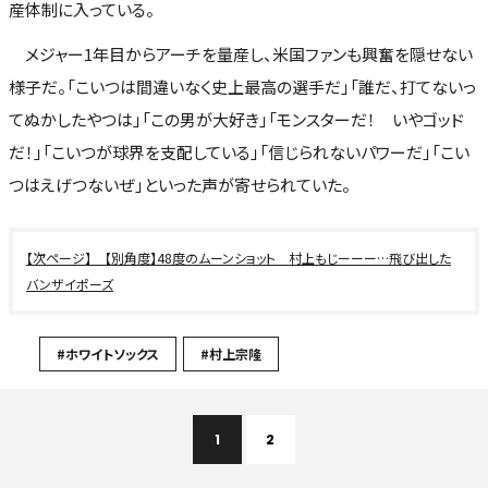
産体制に入っている。
メジャー1年目からアーチを量産し、米国ファンも興奮を隠せない
様子だ。「こいつは間違いなく史上最高の選手だ」「誰だ、打てないっ
てぬかしたやつは」「この男が大好き」「モンスターだ！ いやゴッド
だ！」「こいつが球界を支配している」「信じられないパワーだ」「こい
つはえげつないぜ」といった声が寄せられていた。
【別角度】48度のムーンショット 村上もじーーー…飛び出した
バンザイポーズ
#ホワイトソックス
#村上宗隆
1
2