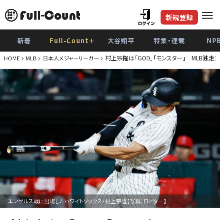
新規登録
新着
Full-Count＋
大谷翔平
特集・連載
NP
村上宗隆は「GOD」「モンスター」 MLB独走
HOME
MLB
日本人メジャーリーガー
エンゼルス戦に出場したホワイトソックス・村上宗隆【写真：ロイター】