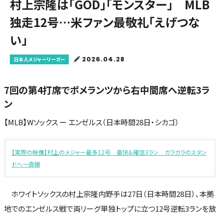
村上宗隆は「GOD」「モンスター」 MLB
独走12号…米ファン最敬礼「えげつな
い」
2026.04.28
日本人メジャーリーガー
7回の第4打席でポメランツから右中間席へ逆転3ラ
ン
【MLB】Wソックス ー エンゼルス（日本時間28日・シカゴ）
【実際の映像】村上のメジャー最多12号 豪快＆確信3ラン ガラガラのスタン
ドへ一直線
ホワイトソックスの村上宗隆内野手は27日（日本時間28日）、本拠
地でのエンゼルス戦で両リーグ単独トップに立つ12号逆転3ランを放