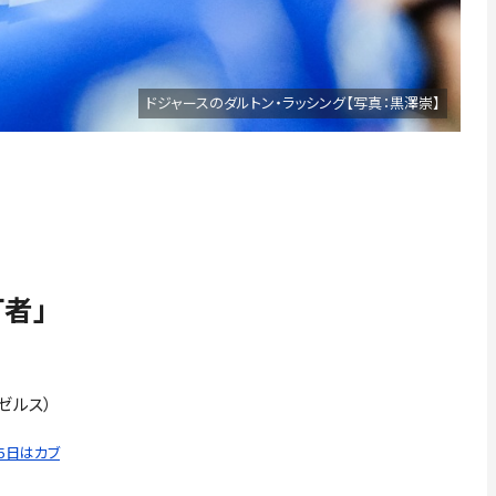
ドジャースのダルトン・ラッシング【写真：黒澤崇】
者」
ンゼルス）
25日はカブ