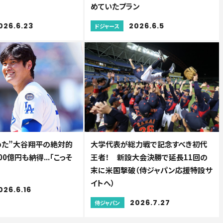
めていたプラン
026.6.23
2026.6.5
ドジャース
めた”大谷翔平の絶対的
大学代表が総力戦で記念すべき初代
0億円も納得...「こっそ
王者！ 新設大会決勝で延長11回の
末に米国撃破（侍ジャパン応援特設サ
イトへ）
026.6.16
2026.7.27
侍ジャパン