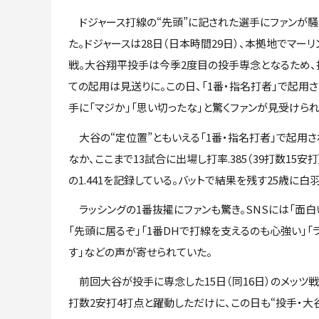
ドジャース打線の“先頭”に記された選手にファンが騒
た。ドジャースは28日（日本時間29日）、本拠地でマーリ
戦。大谷翔平投手は今季2度目の投手専念となるため、
ての起用は見送りに。この日、「1番・指名打者」で起用
手に「マジか」「思い切ったな」と驚くファンが見受けられ
大谷の“定位置”ともいえる「1番・指名打者」で起用さ
なか、ここまで13試合に出場し打率.385（39打数15安
の1.441を記録している。バットで結果を残す25歳に白
ラッシングの1番抜擢にファンも驚き。SNSには「面白い
「先頭に居るぞ」「1番DHで打線を支えるのも心強い」
す」などの声が寄せられていた。
前回大谷が投手に専念した15日（同16日）のメッツ戦
打数2安打4打点と躍動しただけに、この日も“投手・大