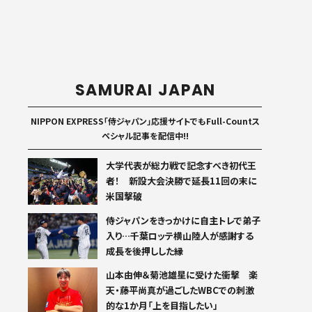
SAMURAI JAPAN
NIPPON EXPRESS「侍ジャパン」応援サイトでもFull-Countス
ペシャル記事を配信中!!
大学代表が総力戦で記念すべき初代王
者！ 新設大会決勝で延長11回の末に
米国撃破
侍ジャパンをきっかけに自主トレで弟子
入り…千葉ロッテ横山陸人が感謝する
成長を後押しした縁
山本由伸＆菊池雄星に受けた衝撃 楽
天・藤平尚真が過ごしたWBCでの刺激
的な1か月「上を目指したい」