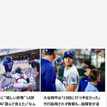
に“嬉しい悲鳴” LA放
大谷翔平は「10回に打つ予定だった」
叫「霞んで見えた」「なん
代打起用されず敗戦も...指揮官が温