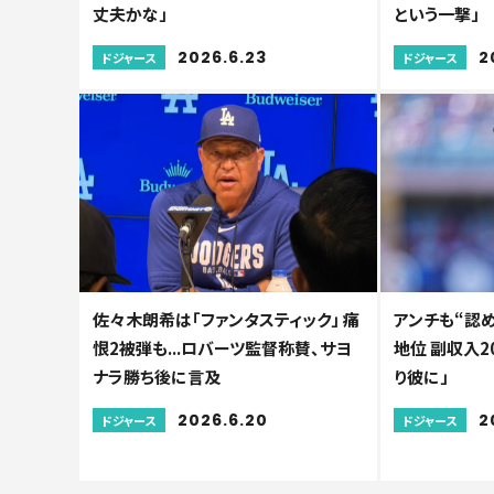
丈夫かな」
という一撃」
2026.6.23
2
ドジャース
ドジャース
佐々木朗希は「ファンタスティック」 痛
アンチも“認
恨2被弾も...ロバーツ監督称賛、サヨ
地位 副収入20
ナラ勝ち後に言及
り彼に」
2026.6.20
2
ドジャース
ドジャース