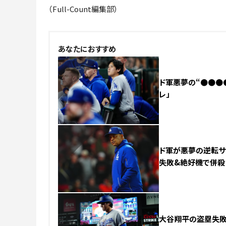
（Full-Count編集部）
NEW
あなたにおすすめ
ド軍悪夢の“●●●
レ」
NEW
ド軍が悪夢の逆転サヨ
失敗&絶好機で併殺
NEW
大谷翔平の盗塁失敗