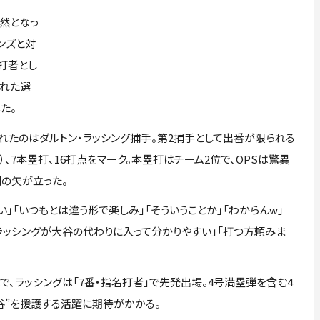
然となっ
ンズと対
打者とし
された選
た。
れたのはダルトン・ラッシング捕手。第2捕手として出番が限られる
打）、7本塁打、16打点をマーク。本塁打はチーム2位で、OPSは驚異
羽の矢が立った。
」「いつもとは違う形で楽しみ」「そういうことか」「わからんw」
「ラッシングが大谷の代わりに入って分かりやすい」「打つ方頼みま
で、ラッシングは「7番・指名打者」で先発出場。4号満塁弾を含む4
谷”を援護する活躍に期待がかかる。