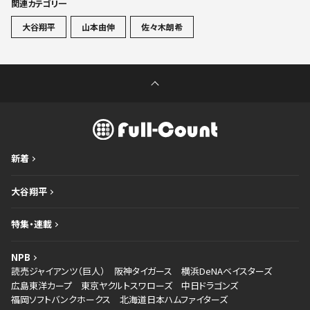
関連カテゴリ一
大谷翔平
山本由伸
佐々木朗希
新着
大谷翔平
特集・連載
NPB
読売ジャイアンツ（巨人）
阪神タイガース
横浜DeNAベイスターズ
広島東洋カープ
東京ヤクルトスワローズ
中日ドラゴンズ
福岡ソフトバンクホークス
北海道日本ハムファイターズ