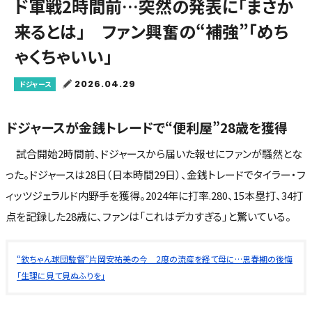
ド軍戦2時間前…突然の発表に「まさか
来るとは」 ファン興奮の“補強”「めち
ゃくちゃいい」
2026.04.29
ドジャース
ドジャースが金銭トレードで“便利屋”28歳を獲得
試合開始2時間前、ドジャースから届いた報せにファンが騒然とな
った。ドジャースは28日（日本時間29日）、金銭トレードでタイラー・フ
ィッツジェラルド内野手を獲得。2024年に打率.280、15本塁打、34打
点を記録した28歳に、ファンは「これはデカすぎる」と驚いている。
“欽ちゃん球団監督”片岡安祐美の今 2度の流産を経て母に…思春期の後悔
「生理に見て見ぬふりを」