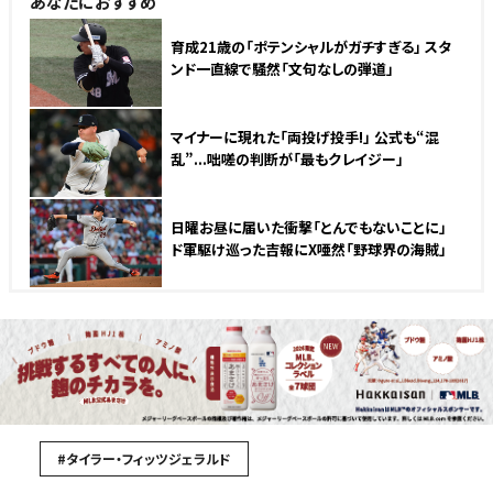
あなたにおすすめ
育成21歳の「ポテンシャルがガチすぎる」 スタ
ンド一直線で騒然「文句なしの弾道」
マイナーに現れた「両投げ投手!」 公式も“混
乱”...咄嗟の判断が「最もクレイジー」
日曜お昼に届いた衝撃「とんでもないことに」
ド軍駆け巡った吉報にX唖然「野球界の海賊」
#タイラー・フィッツジェラルド