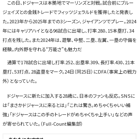
この日、ドジャースは本拠地でマーリンズと対戦。試合前にブルー
ジェイズとの金銭トレードでフィッツジェラルドを獲得したと発表し
た。2023年から2025年までの3シーズン、ジャイアンツでプレー。2024
年にはキャリアハイとなる96試合に出場し、打率.280、15本塁打、34
打点を残した。また2024年は、遊撃、中堅、二塁、左翼、一塁の守備を
経験。内外野を守れる“万能さ”も魅力だ
通算で178試合に出場し打率.252、出塁率.309、長打率.430、21本
塁打、53打点、28盗塁をマーク。24日（同25日）にDFA（事実上の戦力
外）となっていた。
ドジャースに新たに加入する28歳に、日本のファンも反応。SNSに
は「まさかドジャースに来るとは」「これは驚き。めちゃくちゃいい補
強」「ドジャースはこの手のトレードがめちゃくちゃ上手い」などの声
が寄せられていた。（Full-Count編集部）