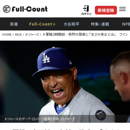
新規登録
新着
Full-Count＋
大谷翔平
特集・連載
NP
ド軍戦2時間前…突然の発表に「まさか来るとは」 ファン興
HOME
MLB
ドジャース
ドジャースのデーブ・ロバーツ監督【写真：ロイター】