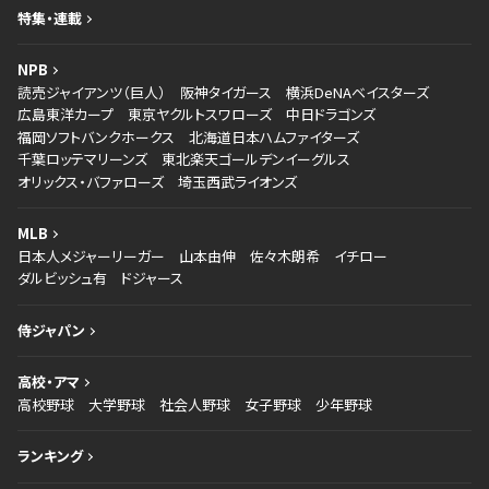
特集・連載
NPB
読売ジャイアンツ（巨人）
阪神タイガース
横浜DeNAベイスターズ
広島東洋カープ
東京ヤクルトスワローズ
中日ドラゴンズ
福岡ソフトバンクホークス
北海道日本ハムファイターズ
千葉ロッテマリーンズ
東北楽天ゴールデンイーグルス
オリックス・バファローズ
埼玉西武ライオンズ
MLB
日本人メジャーリーガー
山本由伸
佐々木朗希
イチロー
ダルビッシュ有
ドジャース
侍ジャパン
高校・アマ
高校野球
大学野球
社会人野球
女子野球
少年野球
ランキング