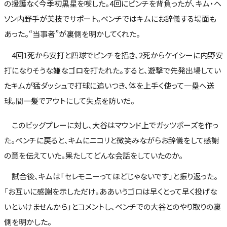
の援護なく今季初黒星を喫した。4回にピンチを背負ったが、キム・ヘ
ソン内野手が美技でサポート。ベンチではキムにお辞儀する場面も
あった。“当事者”が裏側を明かしてくれた。
4回1死から安打と四球でピンチを招き、2死からケイシーに内野安
打になりそうな嫌なゴロを打たれた。すると、遊撃で先発出場してい
たキムが猛ダッシュで打球に追いつき、体を上手く使って一塁へ送
球。間一髪でアウトにして失点を防いだ。
このビッグプレーに対し、大谷はマウンド上でガッツポーズを作っ
た。ベンチに戻ると、キムにニコリと微笑みながらお辞儀をして感謝
の意を伝えていた。果たしてどんな会話をしていたのか。
試合後、キムは「セレモニーってほどじゃないです」と振り返った。
「お互いに感謝を示しただけ。ああいうゴロは早くとって早く投げな
いといけませんから」とコメントし、ベンチでの大谷とのやり取りの裏
側を明かした。