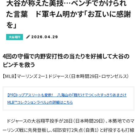
大谷が称えた美技…ベンチでかけられ
た言葉 ド軍キム明かす「お互いに感謝
を」
2026.04.29
大谷翔平
4回の守備で内野安打性の当たりを好捕して大谷の
ピンチを救う
【MLB】マーリンズ 2ー1 ドジャース（日本時間29日・ロサンゼルス）
【PR】トップアスリートも愛飲！ 八海山の『麹だけでつくったすっきりあまさけ
MLB™コレクションラベル』の詳細はこちら
ドジャースの大谷翔平投手が28日（日本時間29日）、本拠地でのマ
ーリンズ戦に先発登板し、6回5安打2失点（自責1）と好投するも打線