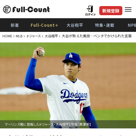
新規登録
新着
Full-Count＋
大谷翔平
特集・連載
NP
大谷が称えた美技…ベンチでかけられた言葉 
HOME
MLB
ドジャース
大谷翔平
マーリンズ戦に登板したドジャース・大谷翔平【写真：黒澤崇】