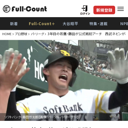
新規登録
新着
Full-Count＋
大谷翔平
特集・連載
NP
3年目の若鷹・藤田が公式戦初アーチ 西武ネビンが本
HOME
プロ野球
パ・リーグ
ソフトバンク・藤田悠太郎【画像：パーソル パ・リーグTV】