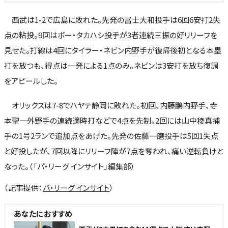
西武は1-2で広島に敗れた。先発の冨士大和投手は6回6安打2失
点の粘投。9回はボー・タカハシ投手が3者連続三振の好リリーフを
見せた。打線は4回にタイラー・ネビン内野手が復帰後初となる本塁
打を放つも、得点は一発による1点のみ。ネビンは3安打を放ち復調
をアピールした。
オリックスは7-8でハヤテ静岡に敗れた。初回、内藤鵬内野手、寺
本聖一外野手の連続適時打などで4点を先制。2回には山中稜真捕
手の1号2ランで追加点をあげた。先発の佐藤一磨投手は5回1失点
と好投したが、7回以降にリリーフ陣が7点を奪われ、痛い逆転負けと
なった。（「パ・リーグ インサイト」編集部）
（記事提供：
パ・リーグ インサイト
）
あなたにおすすめ