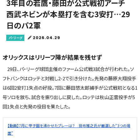
3年目の若鷹・藤田が公式戦初アーチ
西武ネビンが本塁打を含む3安打…29
日のパ2軍
2026.04.29
パ・リーグ
オリックスはリリーフ陣が結果を残せず
29日、パ・リーグ球団主催のファーム公式戦3試合が行われた。ソ
フトバンクはロッテと対戦し2-2で引き分けた。先発の藤原大翔投手
は6回2安打1失点の好投。7回に藤田悠太郎捕手が公式戦初となる1
号ソロを放ち、試合を振り出しに戻した。ロッテは秋山正雲投手が5
回1失点と先発の役目を果たした。
【動画】7月に甲子園を沸かせたプレーは？ 掛布雅之氏が厳選した“3つの場
面”