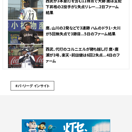
西武が3本塁打を含む11得点で大勝 鷹は支配
下昇格の2投手が1失点リレー...2日ファーム
結果
鷹、山川の2発などで3連勝 ハムのドラ1・大川
が5回無失点で3勝目...5日のファーム結果
西武、代打のコルニエルが勝ち越し打 鷹・廣
瀬が3号、楽天・前田健は6回2失点...4日のフ
ァーム
#パ・リーグ インサイト