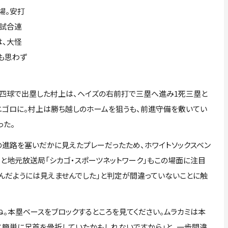
場。安打
3試合連
は、大怪
も思わず
四球で出塁した村上は、ヘイズの右前打で三塁へ進み1死三塁と
ニゴロに。村上は勝ち越しのホームを狙うも、前進守備を敷いてい
った。
進路を塞いだかに見えたプレーだったため、ホワイトソックスベン
と地元放送局「シカゴ・スポーツネットワーク」もこの場面に注目
踏んだようには見えませんでした」と判定が間違っていないことに触
。本塁ベースをブロックするところを見てください。ムラカミは本
そこ簡単に足首を骨折していたかもしれないですから」と、一歩間違