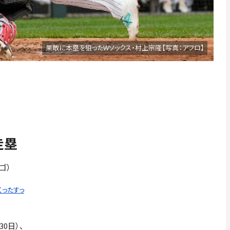
果敢に本塁を狙ったWソックス・村上宗隆【写真：アフロ】
走塁
ゴ）
くったすっ
0日）、