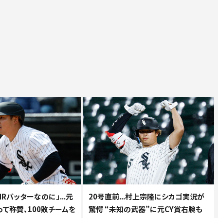
Rバッターなのに」...元
20号直前...村上宗隆にシカゴ実況が
て称賛、100敗チームを
驚愕 “未知の武器”に元CY賞右腕も