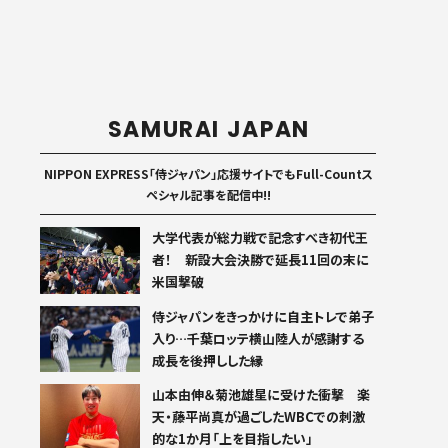
SAMURAI JAPAN
NIPPON EXPRESS「侍ジャパン」応援サイトでもFull-Countス
ペシャル記事を配信中!!
大学代表が総力戦で記念すべき初代王
者！ 新設大会決勝で延長11回の末に
米国撃破
侍ジャパンをきっかけに自主トレで弟子
入り…千葉ロッテ横山陸人が感謝する
成長を後押しした縁
山本由伸＆菊池雄星に受けた衝撃 楽
天・藤平尚真が過ごしたWBCでの刺激
的な1か月「上を目指したい」