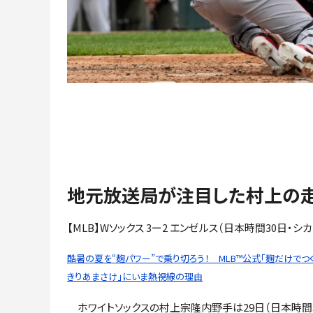
地元放送局が注目した村上の
【MLB】Wソックス 3ー2 エンゼルス（日本時間30日・シカ
酷暑の夏を“麹パワー”で乗り切ろう！ MLB™公式「麹だけでつ
きりあまさけ」にいま熱視線の理由
ホワイトソックスの村上宗隆内野手は29日（日本時間3