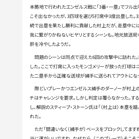
本拠地で行われたエンゼルス戦に「3番・一塁」でフル出
こそ出なかったが、3四球を選び5打席中3度出塁した。
続で出塁を果たし勝利に貢献した村上だが、走塁中に
我に繋がりかねないヒヤリとするシーンも。地元放送局
肝を冷やしたようだ。
問題のシーンは同点で迎えた6回の攻撃中に訪れた。
した。ここで打席に入ったモンゴメリーが放った打球は
た二塁手から正確な送球が捕手に送られてアウトにな
際どいプレーかつエンゼルス捕手のダーノーが村上の
チはチャレンジを要求。しかし判定は覆らなかった。する
し、解説のスティーブ・ストーン氏は「（村上は）本塁を
れた。
ただ「間違いなく（捕手が）ベースをブロックしてますね
当に運がいいですね。なぜなら、（このプレーで）そこ