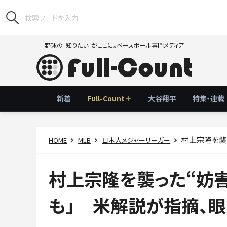
野球の「知りたい」がここに。ベースボール専門メディア
新着
Full-Count＋
大谷翔平
特集・連載
村上宗隆を襲っ
HOME
MLB
日本人メジャーリーガー
村上宗隆を襲った“妨
も」 米解説が指摘、