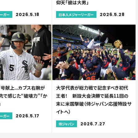
仰天「彼は大男」
2026.5.18
2026.5.28
リーガー
日本人メジャーリーガー
7号献上...カブス右腕が
大学代表が総力戦で記念すべき初代
4m先で感じた“破壊力”「か
王者！ 新設大会決勝で延長11回の
」
末に米国撃破（侍ジャパン応援特設サ
イトへ）
2026.5.17
リーガー
2026.7.27
侍ジャパン