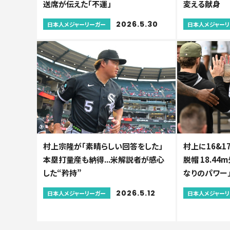
送席が伝えた「不運」
変える献身
2026.5.30
日本人メジャーリーガー
日本人メジャー
村上宗隆が「素晴らしい回答をした」
村上に16&1
本塁打量産も納得...米解説者が感心
脱帽 18.4
した“矜持”
なりのパワー
2026.5.12
日本人メジャーリーガー
日本人メジャー