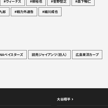
#ヴィーナス
#柳裕也
#菅野智之
#森下暢仁
九郎
#戦力外通告
#細川成也
NAベイスターズ
読売ジャイアンツ（巨人）
広島東洋カープ
大谷翔平