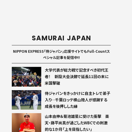
SAMURAI JAPAN
NIPPON EXPRESS「侍ジャパン」応援サイトでもFull-Countス
ペシャル記事を配信中!!
大学代表が総力戦で記念すべき初代王
者！ 新設大会決勝で延長11回の末に
米国撃破
侍ジャパンをきっかけに自主トレで弟子
入り…千葉ロッテ横山陸人が感謝する
成長を後押しした縁
山本由伸＆菊池雄星に受けた衝撃 楽
天・藤平尚真が過ごしたWBCでの刺激
的な1か月「上を目指したい」