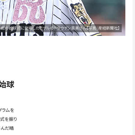
島戦の始球式に登場したモデルのトラウデン直美さん【写真：産経新聞社】
る始球
グラムを
球式を振り
呼んだ晴