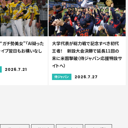
ガチ勢美女”「AI疑った
大学代表が総力戦で記念すべき初代
 ライブ翌日もお構いなし
王者！ 新設大会決勝で延長11回の
末に米国撃破（侍ジャパン応援特設サ
イトへ）
2026.7.21
2026.7.27
侍ジャパン