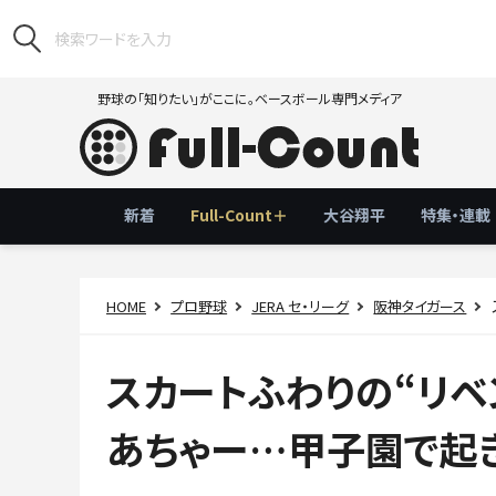
野球の「知りたい」がここに。ベースボール専門メディア
新着
Full-Count＋
大谷翔平
特集・連載
HOME
プロ野球
JERA セ・リーグ
阪神タイガース
スカートふわりの“リ
あちゃー…甲子園で起