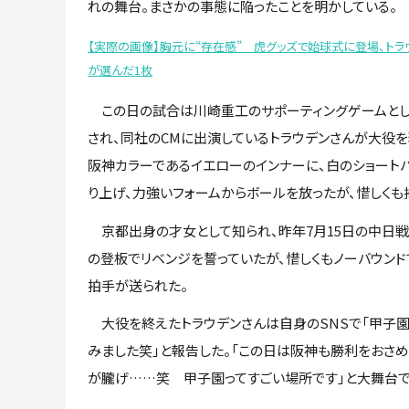
れの舞台。まさかの事態に陥ったことを明かしている。
【実際の画像】胸元に“存在感” 虎グッズで始球式に登場、トラ
が選んだ1枚
この日の試合は川崎重工のサポーティングゲームと
され、同社のCMに出演しているトラウデンさんが大役を
阪神カラーであるイエローのインナーに、白のショート
り上げ、力強いフォームからボールを放ったが、惜しくも
京都出身の才女として知られ、昨年7月15日の中日戦
の登板でリベンジを誓っていたが、惜しくもノーバウン
拍手が送られた。
大役を終えたトラウデンさんは自身のSNSで「甲子
みました笑」と報告した。「この日は阪神も勝利をおさめ
が朧げ……笑 甲子園ってすごい場所です」と大舞台で