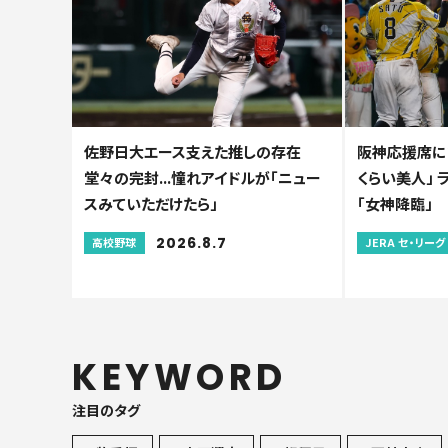
佐野日大エース支えた推しの存在
阪神応援席に“
堂々の完封...憧れアイドルが「ニュー
くらい美人」
スみていただけたら」
「女神降臨」
2026.8.7
高校野球
JERA セ・リーグ
KEYWORD
注目のタグ