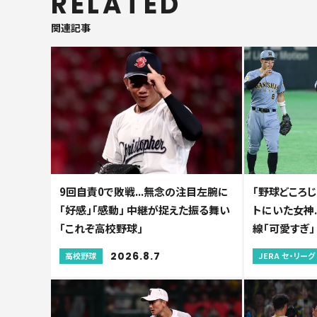
RELATED
関連記事
9回自責0で敗戦...無念の注目左腕に
「野球どころじ
「好感」「感動」 中継が捉えた振る舞い
トにいた女神.
「これぞ高校野球」
線「可愛すぎ」
2026.8.7
高校野球
JERA セ・リーグ