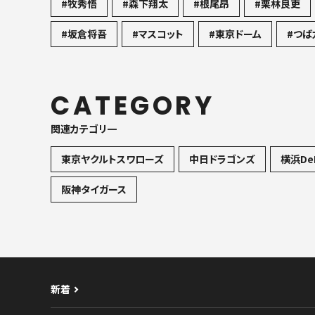
#牧秀悟
#森下翔太
#根尾昂
#栗林良吏
#坂倉将吾
#マスコット
#東京ドーム
#つば
CATEGORY
関連カテゴリ一
東京ヤクルトスワローズ
中日ドラゴンズ
横浜De
阪神タイガース
新着