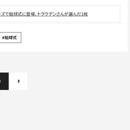
ッズで始球式に登場、トラウデンさんが選んだ1枚
#始球式
1
2