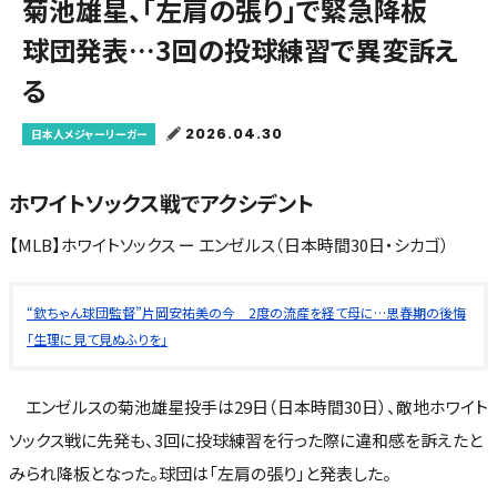
菊池雄星、「左肩の張り」で緊急降板
球団発表…3回の投球練習で異変訴え
る
2026.04.30
日本人メジャーリーガー
ホワイトソックス戦でアクシデント
【MLB】ホワイトソックス ー エンゼルス（日本時間30日・シカゴ）
“欽ちゃん球団監督”片岡安祐美の今 2度の流産を経て母に…思春期の後悔
「生理に見て見ぬふりを」
エンゼルスの菊池雄星投手は29日（日本時間30日）、敵地ホワイト
ソックス戦に先発も、3回に投球練習を行った際に違和感を訴えたと
みられ降板となった。球団は「左肩の張り」と発表した。