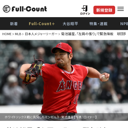
新規登録
新着
Full-Count＋
大谷翔平
特集・連載
NP
菊池雄星、「左肩の張り」で緊急降板 球団発
HOME
MLB
日本人メジャーリーガー
ホワイトソックス戦に先発したエンゼルス・菊池雄星【写真：ロイター】