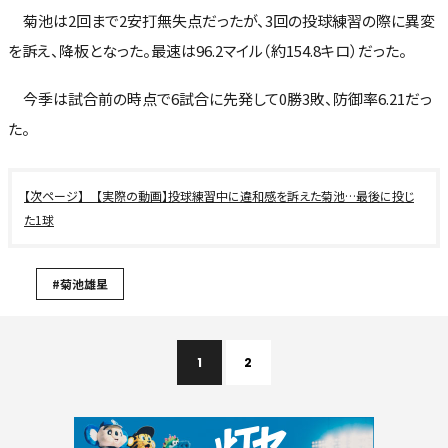
菊池は2回まで2安打無失点だったが、3回の投球練習の際に異変
を訴え、降板となった。最速は96.2マイル（約154.8キロ）だった。
今季は試合前の時点で6試合に先発して0勝3敗、防御率6.21だっ
た。
【実際の動画】投球練習中に違和感を訴えた菊池…最後に投じ
た1球
#菊池雄星
1
2