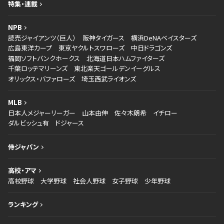
特集・連載
NPB
読売ジャイアンツ（巨人）
阪神タイガース
横浜DeNAベイスターズ
広島東洋カープ
東京ヤクルトスワローズ
中日ドラゴンズ
福岡ソフトバンクホークス
北海道日本ハムファイターズ
千葉ロッテマリーンズ
東北楽天ゴールデンイーグルス
オリックス・バファローズ
埼玉西武ライオンズ
MLB
日本人メジャーリーガー
山本由伸
佐々木朗希
イチロー
ダルビッシュ有
ドジャース
侍ジャパン
高校・アマ
高校野球
大学野球
社会人野球
女子野球
少年野球
ランキング