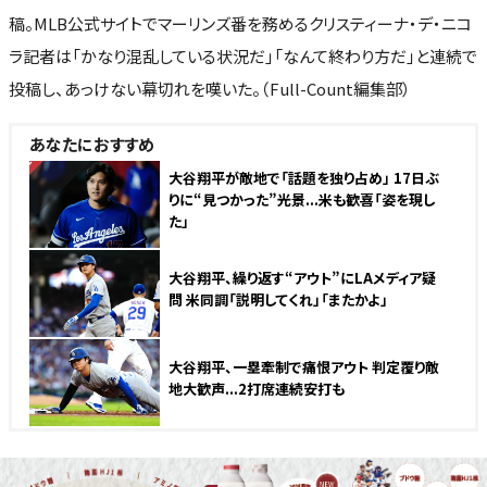
稿。MLB公式サイトでマーリンズ番を務めるクリスティーナ・デ・ニコ
ラ記者は「かなり混乱している状況だ」「なんて終わり方だ」と連続で
投稿し、あっけない幕切れを嘆いた。（Full-Count編集部）
あなたにおすすめ
NEW
大谷翔平が敵地で「話題を独り占め」 17日ぶ
りに“見つかった”光景...米も歓喜「姿を現し
た」
大谷翔平、繰り返す“アウト”にLAメディア疑
問 米同調「説明してくれ」「またかよ」
大谷翔平、一塁牽制で痛恨アウト 判定覆り敵
地大歓声...2打席連続安打も