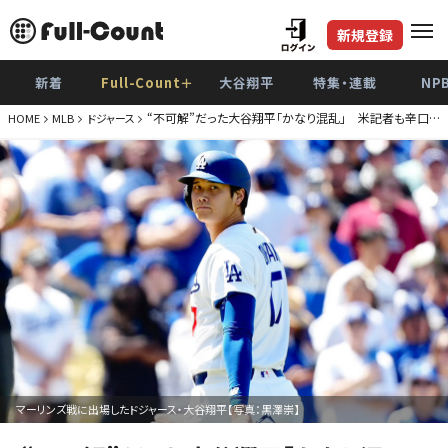
新規登録
新着
Full-Count＋
大谷翔平
特集・連載
NP
“不可解”だった大谷翔平「かなり混乱」 米記者も辛口…
HOME
MLB
ドジャース
マーリンズ戦に出場したドジャース・大谷翔平【写真：黒澤崇】