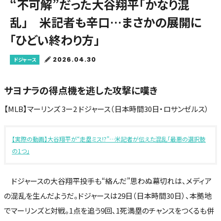
“不可解”だった大谷翔平「かなり混
乱」 米記者も辛口…まさかの展開に
「ひどい終わり方」
2026.04.30
ドジャース
サヨナラの得点機を逃した攻撃に嘆き
【MLB】マーリンズ 3ー2 ドジャース（日本時間30日・ロサンゼルス）
【実際の動画】大谷翔平が“走塁ミス!?”…米記者が伝えた混乱「最悪の選択肢
の1つ」
ドジャースの大谷翔平投手も“絡んだ”思わぬ幕切れは、メディア
の混乱を生んだようだ。ドジャースは29日（日本時間30日）、本拠地
でマーリンズと対戦。1点を追う9回、1死満塁のチャンスをつくるも併