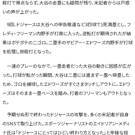
殺打で得点ならず。大谷の走塁にも疑問が残り、米記者からは戸惑
いの声が上がった。
9回、ドジャースは大谷への申告敬遠など3四球で1死満塁とし、フ
レディ・フリーマン内野手が打席に入った。逆転打が期待されたが結
果はボテボテの二ゴロ。二塁手のザビアー・エドワーズ内野手が打球
を処理し併殺打となった。
一連のプレーのなかで、一塁走者だった大谷の動きに困惑が広が
った。打球が転がった瞬間、大谷は二塁には進まず一塁へ帰塁した
ため、ゴロを捕球したエドワーズがすぐさまタッチしアウトに。エドワ
ーズはそのまま一塁ベースを踏み、打者のフリーマンもアウトとなっ
た。
予期せぬ形で終わったドジャースの攻撃を、多くの米記者が自身
のSNSで取り上げた。スポーツジャーナリストのエイドリアン・メディ
ナ氏は「ドジャースにとってはひどい終わり方となった」と辛辣な投