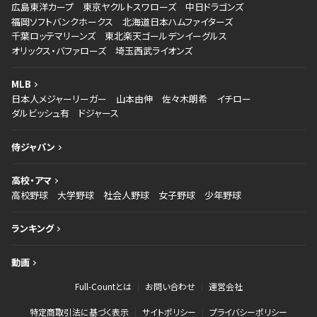
広島東洋カープ
東京ヤクルトスワローズ
中日ドラゴンズ
福岡ソフトバンクホークス
北海道日本ハムファイターズ
千葉ロッテマリーンズ
東北楽天ゴールデンイーグルス
オリックス・バファローズ
埼玉西武ライオンズ
MLB
日本人メジャーリーガー
山本由伸
佐々木朗希
イチロー
ダルビッシュ有
ドジャース
侍ジャパン
高校・アマ
高校野球
大学野球
社会人野球
女子野球
少年野球
ランキング
動画
Full-Countとは
お問い合わせ
運営会社
特定商取引法に基づく表示
サイトポリシー
プライバシーポリシー