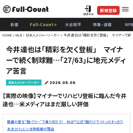
新規登録
新着
Full-Count＋
大谷翔平
特集・連載
NP
今井達也は「精彩を欠く登板」 マイナーで続く
HOME
MLB
日本人メジャーリーガー
今井達也は「精彩を欠く登板」 マイナ
ーで続く制球難…「27/63」に地元メディ
ア苦言
2026.05.06
日本人メジャーリーガー
【実際の映像】マイナーでリハビリ登板に臨んだ今井
達也…米メディアはまだ厳しい評価
酷暑の夏を“麹パワー”で乗り切ろう！ MLB™公式「麹だけでつくったすっきり
あまさけ」にいま熱視線の理由