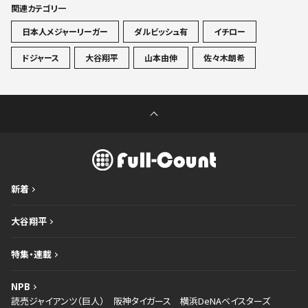
関連カテゴリ一
日本人メジャーリーガー
ダルビッシュ有
イチロー
ドジャース
大谷翔平
山本由伸
佐々木朗希
新着
大谷翔平
特集・連載
NPB
読売ジャイアンツ（巨人）
阪神タイガース
横浜DeNAベイスターズ