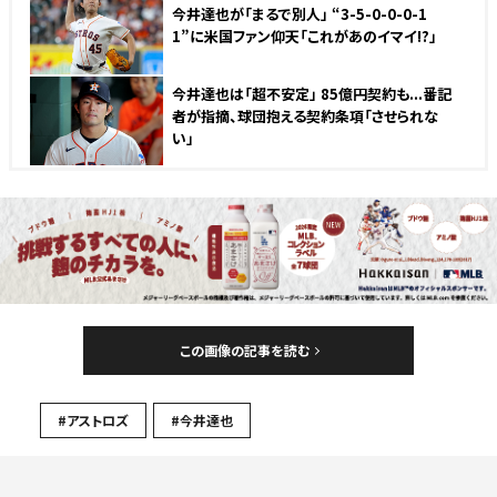
今井達也が「まるで別人」 “3-5-0-0-0-1
1”に米国ファン仰天「これがあのイマイ!?」
今井達也は「超不安定」 85億円契約も...番記
者が指摘、球団抱える契約条項「させられな
い」
この画像の記事を読む
#アストロズ
#今井達也