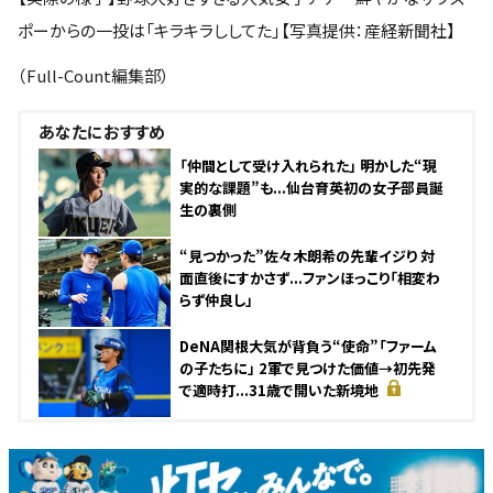
ポーからの一投は「キラキラししてた」【写真提供：産経新聞社】
（Full-Count編集部）
あなたにおすすめ
「仲間として受け入れられた」 明かした“現
実的な課題”も...仙台育英初の女子部員誕
生の裏側
“見つかった”佐々木朗希の先輩イジり 対
面直後にすかさず...ファンほっこり「相変わ
らず仲良し」
DeNA関根大気が背負う“使命”「ファーム
の子たちに」 2軍で見つけた価値→初先発
で適時打...31歳で開いた新境地