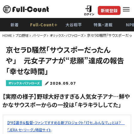
新規登録
新着
Full-Count＋
大谷翔平
特集・連載
NP
京セラD騒然「サウスポーだっ
HOME
プロ野球
パ・リーグ
オリックス・バファローズ
京セラD騒然「サウスポーだったん
や」 元女子アナが“悲願”達成の報告
「幸せな時間」
2026.05.07
オリックス・バファローズ
【実際の様子】野球大好きすぎる人気女子アナ…鮮や
かなサウスポーからの一投は「キラキラししてた」
【PR】選手＆監督・ファンですすめる新プロジェクト「灯セ、みんなで。」とは？
「JERA セ・リーグ」特設サイト