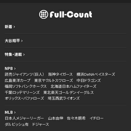
新着
大谷翔平
特集・連載
NPB
読売ジャイアンツ（巨人）
阪神タイガース
横浜DeNAベイスターズ
広島東洋カープ
東京ヤクルトスワローズ
中日ドラゴンズ
福岡ソフトバンクホークス
北海道日本ハムファイターズ
千葉ロッテマリーンズ
東北楽天ゴールデンイーグルス
オリックス・バファローズ
埼玉西武ライオンズ
MLB
日本人メジャーリーガー
山本由伸
佐々木朗希
イチロー
ダルビッシュ有
ドジャース