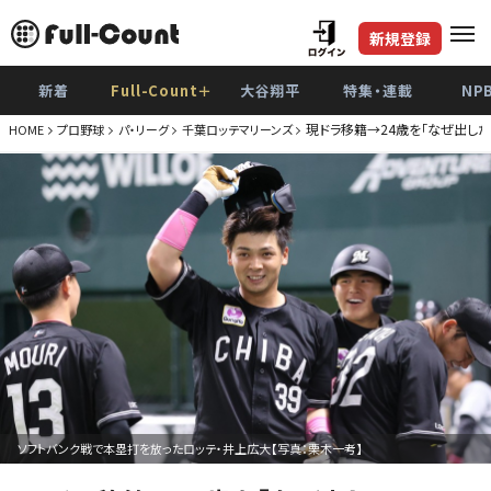
新規登録
新着
Full-Count＋
大谷翔平
特集・連載
NP
現ドラ移籍→24歳を「なぜ出した
HOME
プロ野球
パ・リーグ
千葉ロッテマリーンズ
ソフトバンク戦で本塁打を放ったロッテ・井上広大【写真：栗木一考】