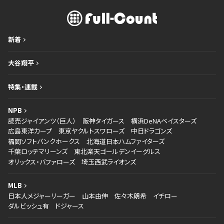
新着
大谷翔平
特集・連載
NPB
読売ジャイアンツ（巨人）
阪神タイガース
横浜DeNAベイスターズ
広島東洋カープ
東京ヤクルトスワローズ
中日ドラゴンズ
福岡ソフトバンクホークス
北海道日本ハムファイターズ
千葉ロッテマリーンズ
東北楽天ゴールデンイーグルス
オリックス・バファローズ
埼玉西武ライオンズ
MLB
日本人メジャーリーガー
山本由伸
佐々木朗希
イチロー
ダルビッシュ有
ドジャース