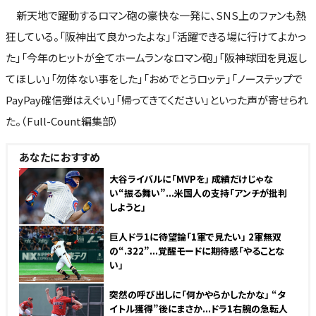
新天地で躍動するロマン砲の豪快な一発に、SNS上のファンも熱
狂している。「阪神出て良かったよな」「活躍できる場に行けてよかっ
た」「今年のヒットが全てホームランなロマン砲」「阪神球団を見返し
てほしい」「勿体ない事をした」「おめでとうロッテ」「ノーステップで
PayPay確信弾はえぐい」「帰ってきてください」といった声が寄せられ
た。（Full-Count編集部）
あなたにおすすめ
NEW
大谷ライバルに「MVPを」 成績だけじゃな
い“振る舞い”...米国人の支持「アンチが批判
しようと」
巨人ドラ1に待望論「1軍で見たい」 2軍無双
の“.322”...覚醒モードに期待感「やることな
い」
突然の呼び出しに「何かやらかしたかな」 “タ
イトル獲得”後にまさか...ドラ1右腕の急転人