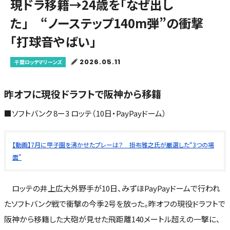
現ドラ移籍→24歳を「なぜ出し
た」 “ノーステップ140m弾”の衝撃
「打球音やばい」
2026.05.11
千葉ロッテマリーンズ
昨オフに現役ドラフトで阪神から移籍
■ソフトバンク 8ー3 ロッテ（10日・PayPayドーム）
【動画】7月に甲子園を沸かせたプレーは？ 掛布雅之氏が厳選した“3つの場
面”
ロッテの井上広大外野手が10日、みずほPayPayドームで行われ
たソフトバンク戦で衝撃の今季2号を放った。昨オフの現役ドラフトで
阪神から移籍した大砲が見せた飛距離140メートル超えの一撃に、