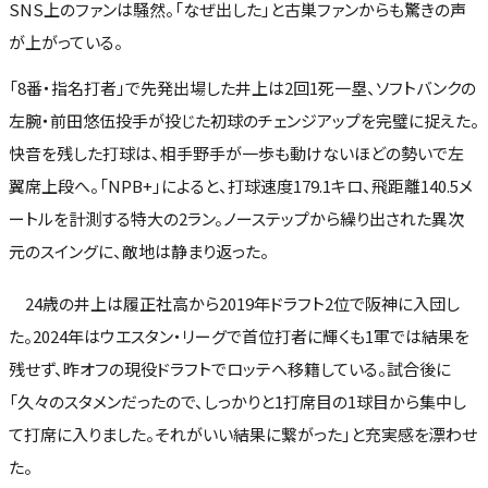
SNS上のファンは騒然。「なぜ出した」と古巣ファンからも驚きの声
が上がっている。
「8番・指名打者」で先発出場した井上は2回1死一塁、ソフトバンクの
左腕・前田悠伍投手が投じた初球のチェンジアップを完璧に捉えた。
快音を残した打球は、相手野手が一歩も動けないほどの勢いで左
翼席上段へ。「NPB+」によると、打球速度179.1キロ、飛距離140.5メ
ートルを計測する特大の2ラン。ノーステップから繰り出された異次
元のスイングに、敵地は静まり返った。
24歳の井上は履正社高から2019年ドラフト2位で阪神に入団し
た。2024年はウエスタン・リーグで首位打者に輝くも1軍では結果を
残せず、昨オフの現役ドラフトでロッテへ移籍している。試合後に
「久々のスタメンだったので、しっかりと1打席目の1球目から集中し
て打席に入りました。それがいい結果に繋がった」と充実感を漂わせ
た。