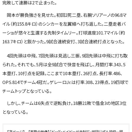
完敗して連勝は2で止まった。
岡本が勝負強さを見せた。初回2死二塁、右腕ソリアーノの96.8マ
イル（約155.8キロ）のシンカーを左翼線へ打ち返した。二塁走者バ
ーショが悠々と生還する先制タイムリー。打球速度101.7マイル（約
163.7キロ）と鋭かった。9試合連続安打、3試合連続打点となった。
4回先頭は中飛、7回先頭は見逃し三振、9回先頭は中飛に打ち取
られた。それでも、5月は全9試合で快音を飛ばし、月間打率.343、5
本塁打、10打点を記録。ここまで10本塁打、26打点、長打率.486、
OPS.814でチーム4冠だ。ゲレーロJr.は打率.308、23得点、19四球で
チームトップとなっている。
しかし、チームは6失点で逆転負け。18勝21敗で借金3の地区3位
となっている。
【実際の映像】「ビッグ・ベイビーが先制打」球団公式も投稿…岡