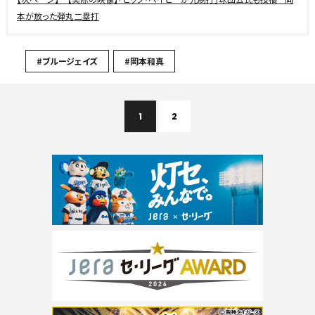
本が放った弾丸二塁打
#ブルージェイズ
#岡本和真
1
2