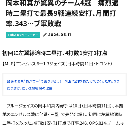
岡本和真が驚異のチーム4冠 痛烈適
時二塁打で最長9戦連続安打、月間打
率.343…ブ軍敗戦
2026.05.11
日本人メジャーリーガー
初回に左翼線適時二塁打、4打数1安打1打点
【MLB】エンゼルス 6ー1 Bジェイズ（日本時間11日・トロント）
酷暑の夏を“麹パワー”で乗り切ろう！ MLB™公式「麹だけでつくったすっきり
あまさけ」にいま熱視線の理由
ブルージェイズの岡本和真内野手は10日（日本時間11日）、本拠
地のエンゼルス戦に「4番・三塁」で先発出場し、初回に左翼線適時
二塁打を放った。4打数1安打1打点で打率.248、OPS.814。チームは