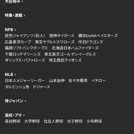
大谷翔平
特集・連載
NPB
読売ジャイアンツ（巨人）
阪神タイガース
横浜DeNAベイスターズ
広島東洋カープ
東京ヤクルトスワローズ
中日ドラゴンズ
福岡ソフトバンクホークス
北海道日本ハムファイターズ
千葉ロッテマリーンズ
東北楽天ゴールデンイーグルス
オリックス・バファローズ
埼玉西武ライオンズ
MLB
日本人メジャーリーガー
山本由伸
佐々木朗希
イチロー
ダルビッシュ有
ドジャース
侍ジャパン
高校・アマ
高校野球
大学野球
社会人野球
女子野球
少年野球