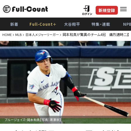
新規登録
新着
Full-Count＋
大谷翔平
特集・連載
NP
岡本和真が驚異のチーム4冠 痛烈適時二塁打
HOME
MLB
日本人メジャーリーガー
ブルージェイズ・岡本和真【写真：黒澤崇】