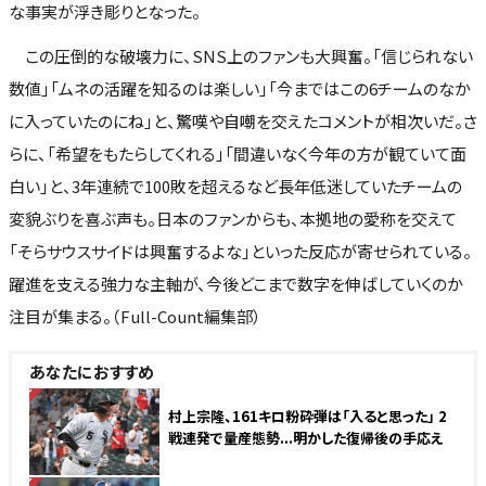
な事実が浮き彫りとなった。
この圧倒的な破壊力に、SNS上のファンも大興奮。「信じられない
数値」「ムネの活躍を知るのは楽しい」「今まではこの6チームのなか
に入っていたのにね」と、驚嘆や自嘲を交えたコメントが相次いだ。さ
らに、「希望をもたらしてくれる」「間違いなく今年の方が観ていて面
白い」と、3年連続で100敗を超えるなど長年低迷していたチームの
変貌ぶりを喜ぶ声も。日本のファンからも、本拠地の愛称を交えて
「そらサウスサイドは興奮するよな」といった反応が寄せられている。
躍進を支える強力な主軸が、今後どこまで数字を伸ばしていくのか
注目が集まる。（Full-Count編集部）
あなたにおすすめ
NEW
村上宗隆、161キロ粉砕弾は「入ると思った」 2
戦連発で量産態勢...明かした復帰後の手応え
NEW