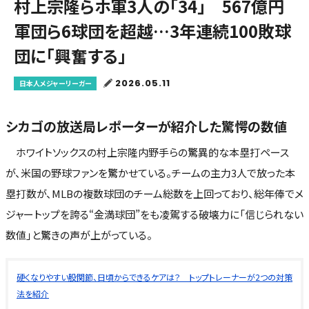
村上宗隆らホ軍3人の「34」 567億円
軍団ら6球団を超越…3年連続100敗球
団に「興奮する」
2026.05.11
日本人メジャーリーガー
シカゴの放送局レポーターが紹介した驚愕の数値
ホワイトソックスの村上宗隆内野手らの驚異的な本塁打ペース
が、米国の野球ファンを驚かせている。チームの主力3人で放った本
塁打数が、MLBの複数球団のチーム総数を上回っており、総年俸でメ
ジャートップを誇る“金満球団”をも凌駕する破壊力に「信じられない
数値」と驚きの声が上がっている。
硬くなりやすい股関節、日頃からできるケアは？ トップトレーナーが2つの対策
法を紹介