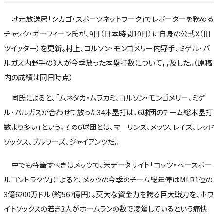
地元放送局「シカゴ・スポーツネットワーク」でレポーターを務める
チャック・ガーフィーン氏が、9日（日本時間10日）に自身の公式X（旧
ツイッター）を更新。村上、コルソン・モンゴメリー内野手、ミゲル・バ
ルガス内野手の3人が今季放った本塁打数について言及した。（原稿
内の成績は同日時点）
同氏によると、「ムネタカ・ムラカミ、コルソン・モンゴメリー、ミゲ
ル・バルガスが合わせて放った34本塁打は、6球団のチーム総本塁打
数より多い」という。その6球団とは、マーリンズ、メッツ、レイズ、レッド
ソックス、ブルワーズ、ジャイアンツだ。
中でも特筆すべきはメッツで、米データサイト「コッツ・ベースボー
ルコントラクツ」によると、メッツの今季のチーム総年俸はMLB1位の
3億6200万ドル（約567億円）。莫大な資金力を誇る巨大戦力を、ホワ
イトソックスの若き3人がホームランの数で凌駕しているという痛快