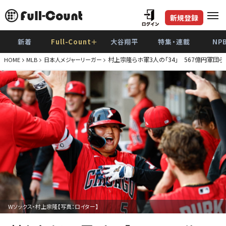
新規登録
新着
Full-Count＋
大谷翔平
特集・連載
NP
村上宗隆らホ軍3人の「34」 567億円軍団ら
HOME
MLB
日本人メジャーリーガー
Wソックス・村上宗隆【写真：ロイター】