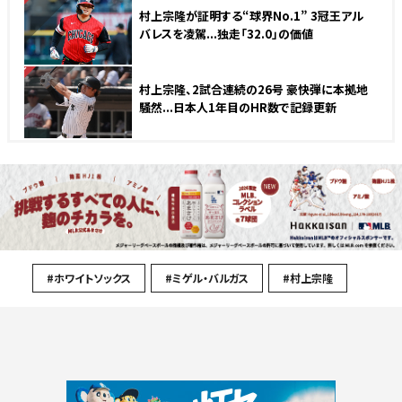
村上宗隆が証明する“球界No.1” 3冠王アル
バレスを凌駕...独走「32.0」の価値
NEW
村上宗隆、2試合連続の26号 豪快弾に本拠地
騒然...日本人1年目のHR数で記録更新
#ホワイトソックス
#ミゲル・バルガス
#村上宗隆