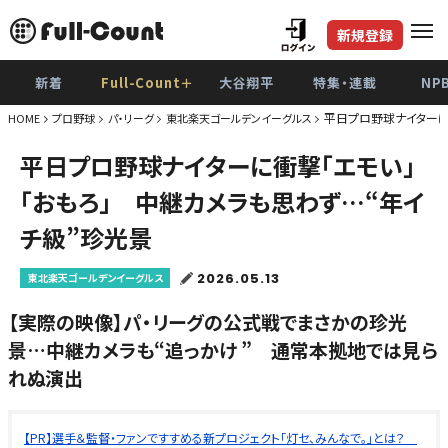
新規登録
新着
Full-Count＋
大谷翔平
特集・連載
NP
平日プロ野球ナイターに
HOME
プロ野球
パ・リーグ
東北楽天ゴールデンイーグルス
平日プロ野球ナイターに衝撃「エモい」
「おもろ」 中継カメラも思わず…“年イ
チ級”珍光景
2026.05.13
東北楽天ゴールデンイーグルス
【実際の映像】パ・リーグの公式戦でまさかの珍光
景…中継カメラも“追っかけ ” 通常本拠地では見ら
れぬ演出
【PR】選手＆監督・ファンですすめる新プロジェクト「灯セ、みんなで。」とは？