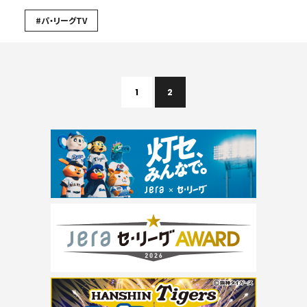
#パ・リーグTV
1
2