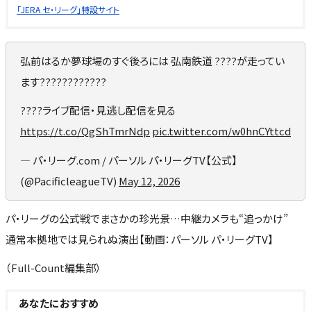
「JERA セ・リーグ」特設サイト
弘前はるか夢球場のすぐ後ろには 弘南鉄道 ????が走ってい
ます????????????
????ライブ配信・見逃し配信を見る
https://t.co/QgShTmrNdp
pic.twitter.com/w0hnCYttcd
— パ・リーグ.com / パーソル パ・リーグTV【公式】
(@PacificleagueTV)
May 12, 2026
パ・リーグの公式戦でまさかの珍光景…中継カメラも“追っかけ”
通常本拠地では見られぬ演出【動画：パーソル パ・リーグTV】
（Full-Count編集部）
あなたにおすすめ