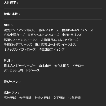
大谷翔平
特集・連載
NPB
読売ジャイアンツ（巨人）
阪神タイガース
横浜DeNAベイスターズ
広島東洋カープ
東京ヤクルトスワローズ
中日ドラゴンズ
福岡ソフトバンクホークス
北海道日本ハムファイターズ
千葉ロッテマリーンズ
東北楽天ゴールデンイーグルス
オリックス・バファローズ
埼玉西武ライオンズ
MLB
日本人メジャーリーガー
山本由伸
佐々木朗希
イチロー
ダルビッシュ有
ドジャース
侍ジャパン
高校・アマ
高校野球
大学野球
社会人野球
女子野球
少年野球