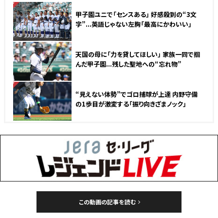
NEW
甲子園ユニで「センスある」 好感殺到の“3文
字”...英語じゃない左胸「最高にかわいい」
天国の母に「力を貸してほしい」 家族一同で掴
んだ甲子園...残した聖地への“忘れ物”
NEW
“見えない体勢”でゴロ捕球が上達 内野守備
の1歩目が激変する「振り向きざまノック」
この動画の記事を読む