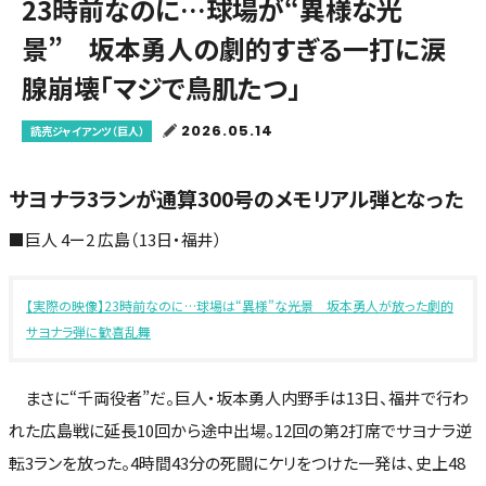
23時前なのに…球場が“異様な光
景” 坂本勇人の劇的すぎる一打に涙
腺崩壊「マジで鳥肌たつ」
2026.05.14
読売ジャイアンツ（巨人）
サヨナラ3ランが通算300号のメモリアル弾となった
■巨人 4ー2 広島（13日・福井）
【実際の映像】23時前なのに…球場は“異様”な光景 坂本勇人が放った劇的
サヨナラ弾に歓喜乱舞
まさに“千両役者”だ。巨人・坂本勇人内野手は13日、福井で行わ
れた広島戦に延長10回から途中出場。12回の第2打席でサヨナラ逆
転3ランを放った。4時間43分の死闘にケリをつけた一発は、史上48