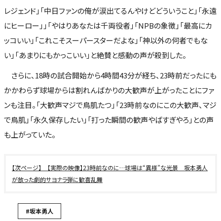
レジェンド」「中日ファンの俺が涙出てるんやけどどういうこと」「永遠
にヒーロー」」「やはりあなたは千両役者」「NPBの象徴」「最高にカ
ッコいい」「これこそスーパースターだよな」「神以外の何者でもな
い」「あまりにもかっこいい」と絶賛と感動の声が殺到した。
さらに、18時の試合開始から4時間43分が経ち、23時前だったにも
かかわらず球場からは割れんばかりの大歓声が上がったことにファ
ンも注目。「大歓声マジで鳥肌たつ」「23時前なのにこの大歓声、マジ
で鳥肌」「永久保存したい」「打った瞬間の歓声やばすぎやろ」との声
も上がっていた。
【実際の映像】23時前なのに…球場は“異様”な光景 坂本勇人
が放った劇的サヨナラ弾に歓喜乱舞
#坂本勇人