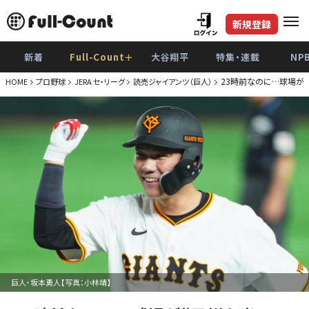
新規登録
新着
Full-Count＋
大谷翔平
特集・連載
NP
23時前なのに…球場が
HOME
プロ野球
JERA セ・リーグ
読売ジャイアンツ（巨人）
巨人・坂本勇人【写真：小林靖】