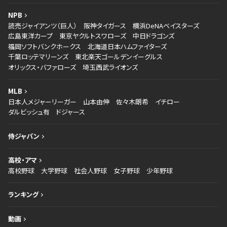
NPB
読売ジャイアンツ（巨人）
阪神タイガース
横浜DeNAベイスターズ
広島東洋カープ
東京ヤクルトスワローズ
中日ドラゴンズ
福岡ソフトバンクホークス
北海道日本ハムファイターズ
千葉ロッテマリーンズ
東北楽天ゴールデンイーグルス
オリックス・バファローズ
埼玉西武ライオンズ
MLB
日本人メジャーリーガー
山本由伸
佐々木朗希
イチロー
ダルビッシュ有
ドジャース
侍ジャパン
高校・アマ
高校野球
大学野球
社会人野球
女子野球
少年野球
ランキング
動画