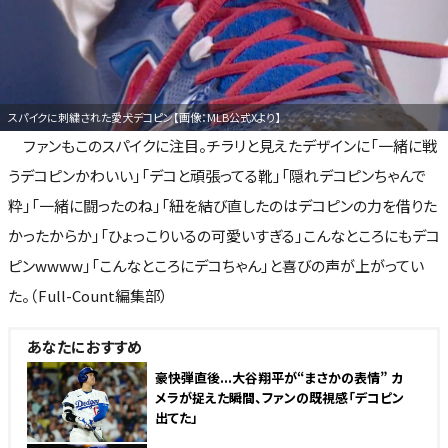
スパイクに刺繍された愛犬デコピン【画像：MLB公式Xより】
ファンもこのスパイクに注目。チラリと見えたデザインに「一緒に戦
うデコピンかわいい」「デコと頑張ってる靴」「隠れデコピンちゃんで
粋」「一緒に闘ったのね」「紐を結び直したのはデコピンの力を借りた
かったからか」「ひょっこりいるの可愛いすぎる」こんなところにもデコ
ピンwwww」「こんなところにデコちゃん」と喜びの声が上がってい
た。（Full-Count編集部）
あなたにおすすめ
豪快弾直後...大谷翔平が“まさかの表情” カ
メラが捉えた瞬間、ファンの既視感「デコピン
出てた」