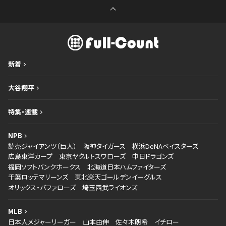
新着
大谷翔平
特集・連載
NPB
読売ジャイアンツ（巨人）
阪神タイガース
横浜DeNAベイスターズ
広島東洋カープ
東京ヤクルトスワローズ
中日ドラゴンズ
福岡ソフトバンクホークス
北海道日本ハムファイターズ
千葉ロッテマリーンズ
東北楽天ゴールデンイーグルス
オリックス・バファローズ
埼玉西武ライオンズ
MLB
日本人メジャーリーガー
山本由伸
佐々木朗希
イチロー