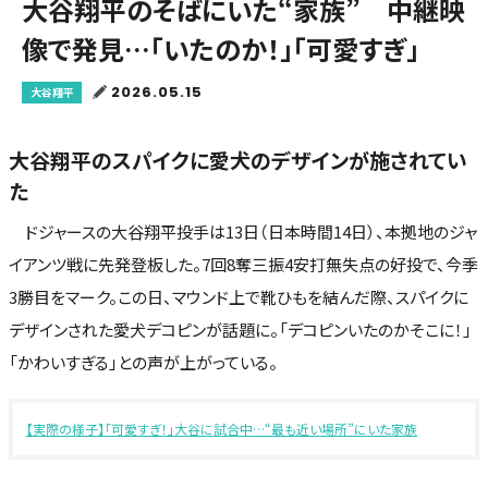
大谷翔平のそばにいた“家族” 中継映
像で発見…「いたのか！」「可愛すぎ」
2026.05.15
大谷翔平
大谷翔平のスパイクに愛犬のデザインが施されてい
た
ドジャースの大谷翔平投手は13日（日本時間14日）、本拠地のジャ
イアンツ戦に先発登板した。7回8奪三振4安打無失点の好投で、今季
3勝目をマーク。この日、マウンド上で靴ひもを結んだ際、スパイクに
デザインされた愛犬デコピンが話題に。「デコピンいたのかそこに！」
「かわいすぎる」との声が上がっている。
【実際の様子】「可愛すぎ！」大谷に試合中…“最も近い場所”にいた家族