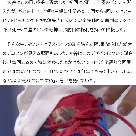
大谷はこの日、投手に専念した。初回は2死一、三塁のピンチを迎
えたが、ギアを上げ、空振り三振に仕留めた。2回から5回まではノー
ヒットピッチング。6回も無失点に抑えて規定投球回に再到達すると、
7回1死一、二塁のピンチも抑え、3勝目の権利を持って降板した。
そんな中、マウンド上でスパイクの紐を結んだ際、刺繍された愛犬
のデコピンが見える場面もあった。大谷はこのデザインについて試合
後、「毎回あるので特に変わったとかはないですけど」と語り今回限
定ではないとしつつ、デコピンについては「1年でも長く生きてほしい
なと。ただそれだけですね」と思いを語っていた。