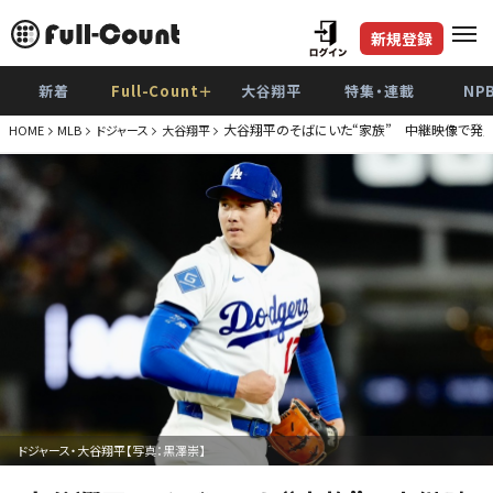
新規登録
新着
Full-Count＋
大谷翔平
特集・連載
NP
大谷翔平のそばにいた“家族” 中継映像で発見…
HOME
MLB
ドジャース
大谷翔平
ドジャース・大谷翔平【写真：黒澤崇】