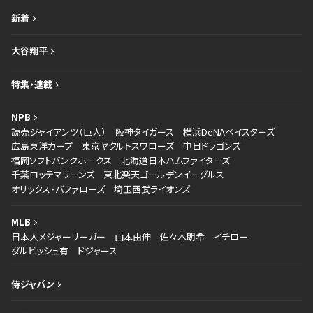
新着
大谷翔平
特集・連載
NPB
読売ジャイアンツ（巨人）
阪神タイガース
横浜DeNAベイスターズ
広島東洋カープ
東京ヤクルトスワローズ
中日ドラゴンズ
福岡ソフトバンクホークス
北海道日本ハムファイターズ
千葉ロッテマリーンズ
東北楽天ゴールデンイーグルス
オリックス・バファローズ
埼玉西武ライオンズ
MLB
日本人メジャーリーガー
山本由伸
佐々木朗希
イチロー
ダルビッシュ有
ドジャース
侍ジャパン