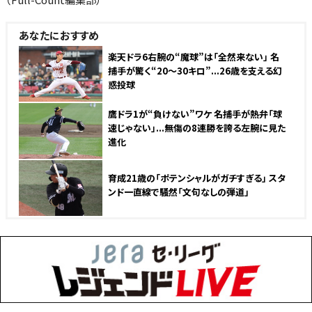
あなたにおすすめ
楽天ドラ6右腕の“魔球”は「全然来ない」 名
捕手が驚く“20〜30キロ”...26歳を支える幻
惑投球
鷹ドラ1が“負けない”ワケ 名捕手が熱弁「球
速じゃない」...無傷の8連勝を誇る左腕に見た
進化
育成21歳の「ポテンシャルがガチすぎる」 スタ
ンド一直線で騒然「文句なしの弾道」