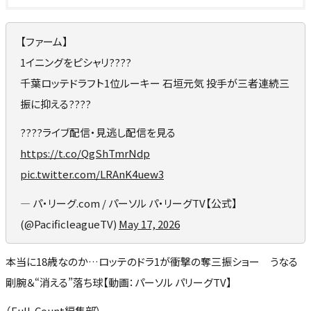
【ファーム】
1イニングをピシャリ????
千葉ロッテドラフト1位ルーキー 石垣元気 投手が三者連続三
振に抑える????
????ライブ配信・見逃し配信を見る
https://t.co/QgShTmrNdp
pic.twitter.com/LRAnK4uew3
— パ・リーグ.com / パーソル パ・リーグTV【公式】
(@PacificleagueTV)
May 17, 2026
本当に18歳なのか…ロッテのドラ1が衝撃の奪三振ショー うなる
剛腕＆“消える”落ち球【動画：パーソル パリーグTV】
（Full-Count編集部）