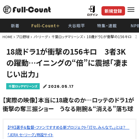
新規登録
新着
Full-Count＋
大谷翔平
特集・連載
NP
18歳ドラ1が衝撃の156キロ 
HOME
プロ野球
パ・リーグ
千葉ロッテマリーンズ
18歳ドラ1が衝撃の156キロ 3者3K
の躍動…イニングの“倍”に震撼「凄ま
じい出力」
2026.05.17
千葉ロッテマリーンズ
【実際の映像】本当に18歳なのか…ロッテのドラ1が
衝撃の奪三振ショー うなる剛腕＆“消える”落ち球
【PR】選手＆監督・ファンですすめる新プロジェクト「灯セ、みんなで。」とは？
「JERA セ・リーグ」特設サイト