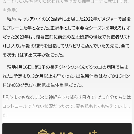
カート・スズキ監督から誘われて今季から捕手コーチに就任【写真：
黒澤崇】
結局、キャリアハイの102試合に出場した2022年がメジャーで最後
にプレーした年となった。正捕手として重要なシーズンを迎えるはず
だった2023年は、開幕直前に前述の左股関節の怪我で負傷者リスト
（IL）入り。早期の復帰を目指してリハビリに励んでいた矢先に、全て
を吹き飛ばす出来事が起こった。
現地4月16日、第1子の長男ジャクソンくんがシカゴの病院で生ま
れた。予定より、3か月以上も早かった。出生時体重はわずか1.5ポン
ド（約680グラム）。超低出生体重児だった。
「言うまでもなく、非常に神経をすり減らす日々でした。自分たちには
コントロールできない状況だったので、妻も私もとても怯えていまし
た」