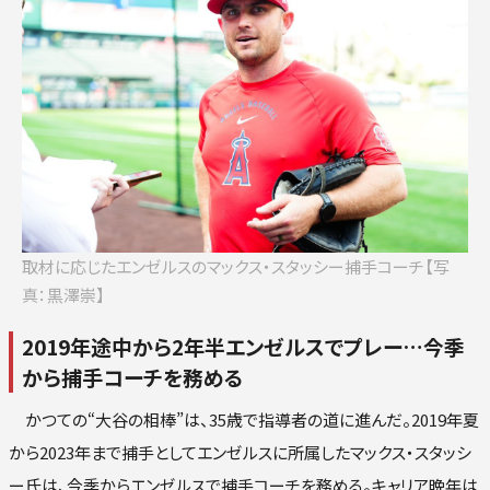
ロ
楽
オリ
西
取材に応じたエンゼルスのマックス・スタッシー捕手コーチ【写
真：黒澤崇】
2019年途中から2年半エンゼルスでプレー…今季
から捕手コーチを務める
かつての“大谷の相棒”は、35歳で指導者の道に進んだ。2019年夏
から2023年まで捕手としてエンゼルスに所属したマックス・スタッシ
ー氏は、今季からエンゼルスで捕手コーチを務める。キャリア晩年は