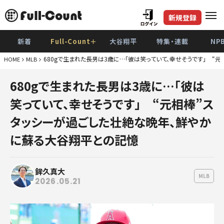
新規登録
新着
Full-Count＋
大谷翔平
特集・連載
NP
680gで生まれた長男は3歳に…「彼は笑っていて、幸せそうです」 
HOME
MLB
巨
680gで生まれた長男は3歳に…「彼は
阪
笑っていて、幸せそうです」 “元相棒”ス
De
タッシーが過ごした壮絶な晩年、鮮やか
広
に蘇る大谷翔平との記憶
ヤク
鉾久真大
中
MLB
2026.05.21
ソフト
日本