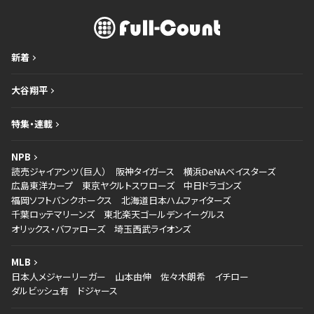
新着
大谷翔平
特集・連載
NPB
読売ジャイアンツ（巨人）
阪神タイガース
横浜DeNAベイスターズ
広島東洋カープ
東京ヤクルトスワローズ
中日ドラゴンズ
福岡ソフトバンクホークス
北海道日本ハムファイターズ
千葉ロッテマリーンズ
東北楽天ゴールデンイーグルス
オリックス・バファローズ
埼玉西武ライオンズ
MLB
日本人メジャーリーガー
山本由伸
佐々木朗希
イチロー
ダルビッシュ有
ドジャース