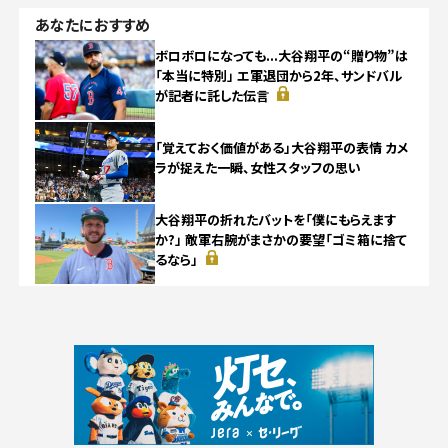
あなたにおすすめ
ボロボロになっても...大谷翔平の“贈り物”は
「本当に特別」 エ軍退団から2年、サンドバル
が記者に託した伝言
「覚えておく価値がある」大谷翔平の表情 カメ
ラが捉えた一瞬、女性スタッフの思い
大谷翔平の折れたバットを「僕にもらえます
か?」 敵軍右腕がまさかの要望「ゴミ箱に捨て
るなら」