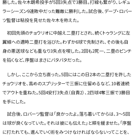
勝した。佐々木朗希投手が5回3失点で3勝目。打線も繋がり、レギュ
ラーシーズン9連敗中だった難敵に勝利した。試合後、デーブ・ロバー
ツ監督は粘投を見せた佐々木を称えた。
初回先頭のチョウリオに中越え二塁打とされ、続くトゥラングに左
翼線への適時二塁打を浴びた。わずか6球で先制され、その後も自
身の悪送球なども重なり3失点を喫した。2回も2死一、二塁のピンチ
を招くなど、序盤はまさにバタバタだった。
しかし、ここから立ち直った。5回にはこの日2本の二塁打を許した
チョウリオを、高めのスプリッターで三振に仕留めるなど、10者連続
でアウトを重ねた。5回4安打3失点（自責2）、2四球4奪三振で3勝目
を手にした。
試合後、ロバーツ監督は「良かったよ。落ち着いてからは、3～5回
は球が良くなっていた。それは彼にも伝えた」と頬を緩ませた。「序盤
に打たれても、進んでいく術をみつけなければならないってことを、