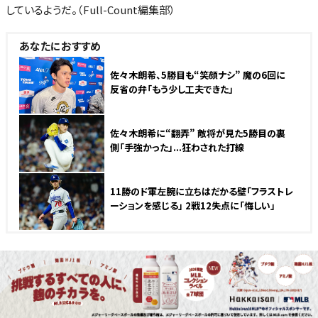
しているようだ。（Full-Count編集部）
あなたにおすすめ
佐々木朗希、5勝目も“笑顔ナシ” 魔の6回に
反省の弁「もう少し工夫できた」
佐々木朗希に“翻弄” 敵将が見た5勝目の裏
側「手強かった」...狂わされた打線
11勝のド軍左腕に立ちはだかる壁「フラストレ
ーションを感じる」 2戦12失点に「悔しい」