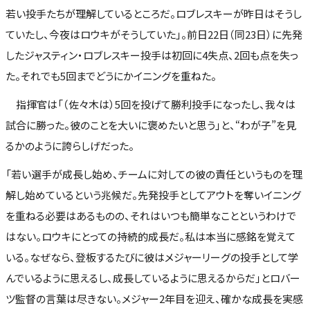
若い投手たちが理解しているところだ。ロブレスキーが昨日はそうし
ていたし、今夜はロウキがそうしていた」。前日22日（同23日）に先発
したジャスティン・ロブレスキー投手は初回に4失点、2回も点を失っ
た。それでも5回までどうにかイニングを重ねた。
指揮官は「（佐々木は）5回を投げて勝利投手になったし、我々は
試合に勝った。彼のことを大いに褒めたいと思う」と、“わが子”を見
るかのように誇らしげだった。
「若い選手が成長し始め、チームに対しての彼の責任というものを理
解し始めているという兆候だ。先発投手としてアウトを奪いイニング
を重ねる必要はあるものの、それはいつも簡単なことというわけで
はない。ロウキにとっての持続的成長だ。私は本当に感銘を覚えて
いる。なぜなら、登板するたびに彼はメジャーリーグの投手として学
んでいるように思えるし、成長しているように思えるからだ」とロバー
ツ監督の言葉は尽きない。メジャー2年目を迎え、確かな成長を実感