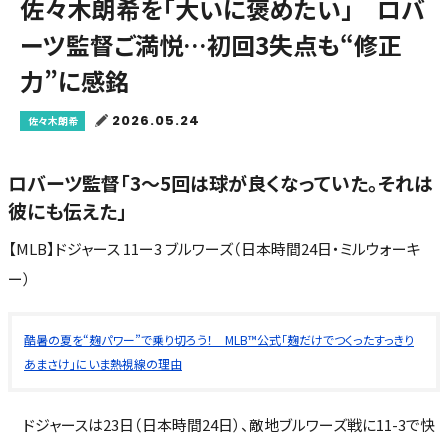
佐々木朗希を「大いに褒めたい」 ロバ
ーツ監督ご満悦…初回3失点も“修正
力”に感銘
2026.05.24
佐々木朗希
ロバーツ監督「3～5回は球が良くなっていた。それは
彼にも伝えた」
【MLB】ドジャース 11ー3 ブルワーズ（日本時間24日・ミルウォーキ
ー）
酷暑の夏を“麹パワー”で乗り切ろう！ MLB™公式「麹だけでつくったすっきり
あまさけ」にいま熱視線の理由
ドジャースは23日（日本時間24日）、敵地ブルワーズ戦に11-3で快