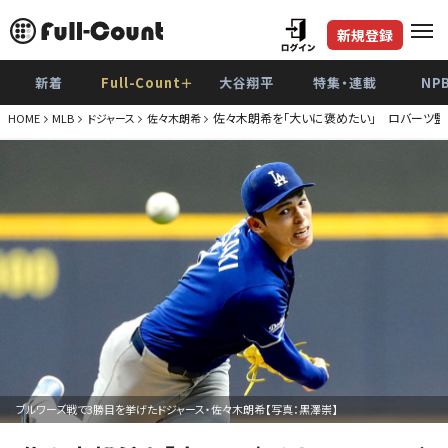
新規登録
新着
Full-Count＋
大谷翔平
特集・連載
NP
佐々木朗希を「大いに褒めたい」 ロバーツ監
HOME
MLB
ドジャース
佐々木朗希
ブルワーズ戦で3勝目を挙げたドジャース・佐々木朗希【写真：黒澤崇】