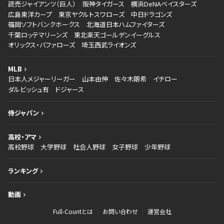
読売ジャイアンツ（巨人）
阪神タイガース
横浜DeNAベイスターズ
広島東洋カープ
東京ヤクルトスワローズ
中日ドラゴンズ
福岡ソフトバンクホークス
北海道日本ハムファイターズ
千葉ロッテマリーンズ
東北楽天ゴールデンイーグルス
オリックス・バファローズ
埼玉西武ライオンズ
MLB
日本人メジャーリーガー
山本由伸
佐々木朗希
イチロー
ダルビッシュ有
ドジャース
侍ジャパン
高校・アマ
高校野球
大学野球
社会人野球
女子野球
少年野球
ランキング
動画
Full-Countとは
お問い合わせ
運営会社