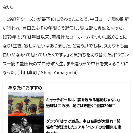
ない。
1997年シーズンが最下位に終わったことで、中日コーチ陣の刷新
が行われ、豊田氏もその年限りで退任し、編成部に異動となった。
1979年のプロ1年目以来、着続けたユニホームをついに脱ぐことに
なり「正直、寂しい思いはありました」と言う。「でもね、スカウトも面
白いかなぁって思っていたんですよ」と気持ちを切り替えた。ドラゴン
ズ一筋の豊田氏のプロ野球人生。また違う形で中日を支えることに
なった。（山口真司 / Shinji Yamaguchi）
あなたにおすすめ
キャッチボールは「肩を温める運動じゃない」
送球は二の次...足さばき磨く“塁間20球”
グラブ叩きつけ激昂...中日右腕が大暴れ “関
係者”が証言したリアル「ベンチの雰囲気も凄
かった」