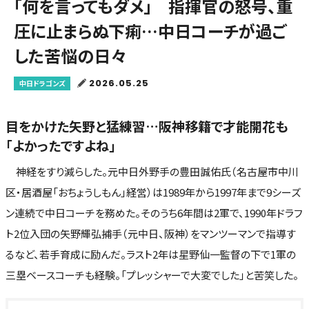
「何を言ってもダメ」 指揮官の怒号、重
圧に止まらぬ下痢…中日コーチが過ご
した苦悩の日々
2026.05.25
中日ドラゴンズ
目をかけた矢野と猛練習…阪神移籍で才能開花も
「よかったですよね」
神経をすり減らした。元中日外野手の豊田誠佑氏（名古屋市中川
区・居酒屋「おちょうしもん」経営）は1989年から1997年まで9シーズ
ン連続で中日コーチを務めた。そのうち6年間は2軍で、1990年ドラフ
ト2位入団の矢野輝弘捕手（元中日、阪神）をマンツーマンで指導す
るなど、若手育成に励んだ。ラスト2年は星野仙一監督の下で1軍の
三塁ベースコーチも経験。「プレッシャーで大変でした」と苦笑した。