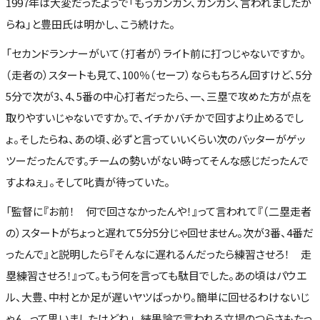
1997年は大変だったようで「もうガンガン、ガンガン、言われましたか
らね」と豊田氏は明かし、こう続けた。
「セカンドランナーがいて（打者が）ライト前に打つじゃないですか。
（走者の）スタートも見て、100％（セーフ）ならもちろん回すけど、5分
5分で次が3、4、5番の中心打者だったら、一、三塁で攻めた方が点を
取りやすいじゃないですか。で、イチかバチかで回すより止めるでし
ょ。そしたらね、あの頃、必ずと言っていいくらい次のバッターがゲッ
ツーだったんです。チームの勢いがない時ってそんな感じだったんで
すよねぇ」。そして叱責が待っていた。
「監督に『お前！ 何で回さなかったんや！』って言われて『（二塁走者
の）スタートがちょっと遅れて5分5分じゃ回せません。次が3番、4番だ
ったんで』と説明したら『そんなに遅れるんだったら練習させろ！ 走
塁練習させろ！』って。もう何を言っても駄目でした。あの頃はパウエ
ル、大豊、中村とか足が遅いヤツばっかり。簡単に回せるわけないじ
ゃん、って思いましたけどね」。結果論で言われる立場のつらさもたっ