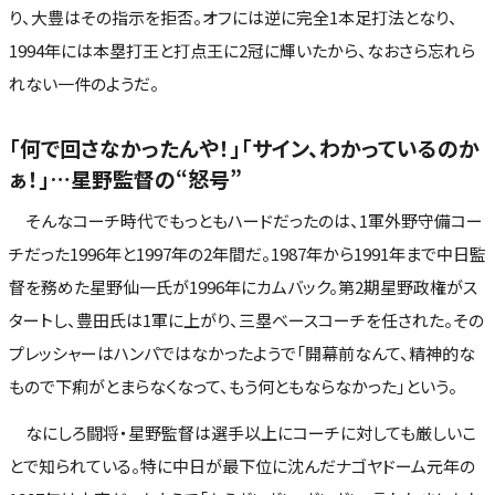
り、大豊はその指示を拒否。オフには逆に完全1本足打法となり、
1994年には本塁打王と打点王に2冠に輝いたから、なおさら忘れら
れない一件のようだ。
「何で回さなかったんや！」「サイン、わかっているのか
ぁ！」…星野監督の“怒号”
そんなコーチ時代でもっともハードだったのは、1軍外野守備コー
チだった1996年と1997年の2年間だ。1987年から1991年まで中日監
督を務めた星野仙一氏が1996年にカムバック。第2期星野政権がス
タートし、豊田氏は1軍に上がり、三塁ベースコーチを任された。その
プレッシャーはハンパではなかったようで「開幕前なんて、精神的な
もので下痢がとまらなくなって、もう何ともならなかった」という。
なにしろ闘将・星野監督は選手以上にコーチに対しても厳しいこ
とで知られている。特に中日が最下位に沈んだナゴヤドーム元年の