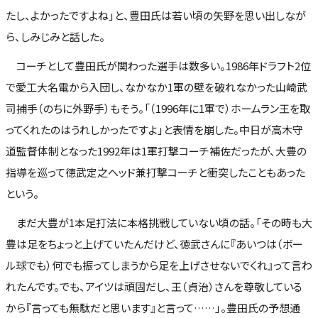
たし、よかったですよね」と、豊田氏は若い頃の矢野を思い出しなが
ら、しみじみと話した。
コーチとして豊田氏が関わった選手は数多い。1986年ドラフト2位
で愛工大名電から入団し、なかなか1軍の壁を破れなかった山崎武
司捕手（のちに外野手）もそう。「（1996年に1軍で）ホームラン王を取
ってくれたのはうれしかったですよ」と表情を崩した。中日が高木守
道監督体制となった1992年は1軍打撃コーチ補佐だったが、大豊の
指導を巡って徳武定之ヘッド兼打撃コーチと衝突したこともあった
という。
まだ大豊が1本足打法に本格挑戦していない頃の話。「その時も大
豊は足をちょっと上げていたんだけど、徳武さんに『あいつは（ボー
ル球でも）何でも振ってしまうから足を上げさせないでくれ』って言わ
れたんです。でも、アイツは頑固だし、王（貞治）さんを尊敬している
から『言っても無駄だと思います』と言って……」。豊田氏の予想通