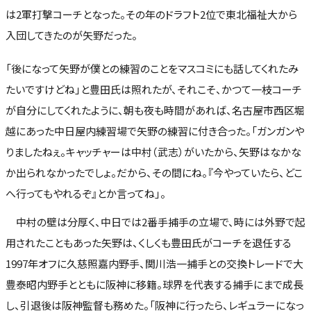
は2軍打撃コーチとなった。その年のドラフト2位で東北福祉大から
入団してきたのが矢野だった。
「後になって矢野が僕との練習のことをマスコミにも話してくれたみ
たいですけどね」と豊田氏は照れたが、それこそ、かつて一枝コーチ
が自分にしてくれたように、朝も夜も時間があれば、名古屋市西区堀
越にあった中日屋内練習場で矢野の練習に付き合った。「ガンガンや
りましたねぇ。キャッチャーは中村（武志）がいたから、矢野はなかな
か出られなかったでしょ。だから、その間にね。『今やっていたら、どこ
へ行ってもやれるぞ』とか言ってね」。
中村の壁は分厚く、中日では2番手捕手の立場で、時には外野で起
用されたこともあった矢野は、くしくも豊田氏がコーチを退任する
1997年オフに久慈照嘉内野手、関川浩一捕手との交換トレードで大
豊泰昭内野手とともに阪神に移籍。球界を代表する捕手にまで成長
し、引退後は阪神監督も務めた。「阪神に行ったら、レギュラーになっ