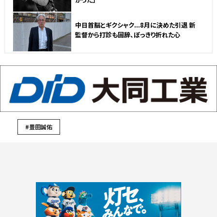
中日首脳とギクシャク...8月に決めた引退 新
監督から打診も固辞、ぽっきり折れた心
#豊田誠佑