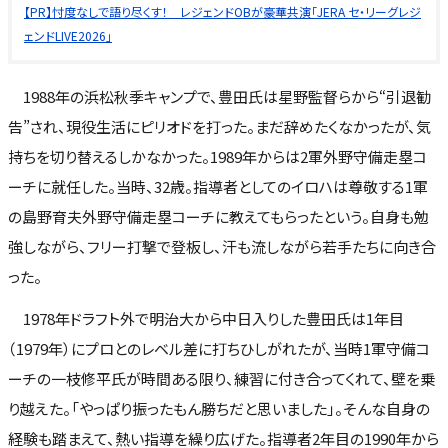
【PR】忖度なしで語り尽くす！ レジェンドOBが豪華共演「JERA セ・リーグレジ
ェンドLIVE2026」
1988年の浜松秋季キャンプで、豊田氏は星野監督らから“引退勧
告”され、現役生活にピリオドを打った。まだ辞めたくなかったが、気
持ちを切り替えるしかなかった。1989年からは2軍外野守備走塁コ
ーチに就任した。当時、32歳。指導者としてのイロハは尊敬する1軍
の島野育夫外野守備走塁コーチに教えてもらったという。自身も勉
強しながら、フリー打撃で登板し、汗も流しながら若手たちに向き合
った。
1978年ドラフト外で明治大から中日入りした豊田氏は1年目
（1979年）にプロとのレベル差に打ちひしがれたが、当時1軍守備コ
ーチの一枝修平氏が時間ある限り、練習に付き合ってくれて、壁を乗
り越えた。「やっぱり振ったもん勝ちだと思いました」。そんな自身の
経験も踏まえて、熱い指導を繰り広げた。指導者2年目の1990年から