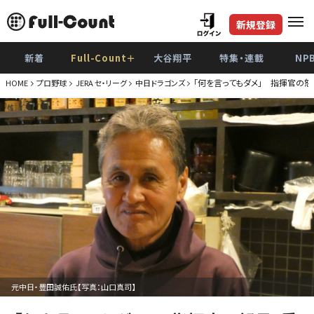
新規登録
新着
Full-Count＋
大谷翔平
特集・連載
NP
「何を言ってもダメ」 指揮官の
HOME
プロ野球
JERA セ・リーグ
中日ドラゴンズ
元中日・豊田誠佑氏【写真：山口真司】