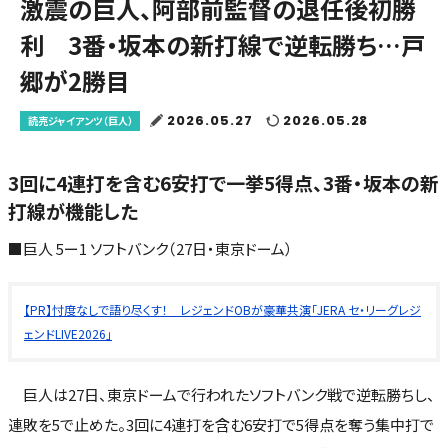
激震の巨人、阿部前監督の退任後初勝
利 3番・坂本の新打線で逆転勝ち…戸
郷が2勝目
2026.05.27
2026.05.28
読売ジャイアンツ（巨人）
3回に4連打を含む6安打で一挙5得点、3番・坂本の新
打線が機能した
■巨人 5ー1 ソフトバンク（27日・東京ドーム）
【PR】忖度なしで語り尽くす！ レジェンドOBが豪華共演「JERA セ・リーグレジ
ェンドLIVE2026」
巨人は27日、東京ドームで行われたソフトバンク戦で逆転勝ちし、
連敗を5で止めた。3回に4連打を含む6安打で5得点を奪う集中打で