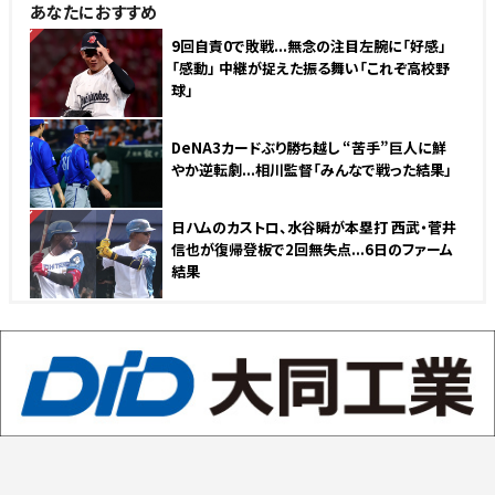
あなたにおすすめ
NEW
9回自責0で敗戦...無念の注目左腕に「好感」
「感動」 中継が捉えた振る舞い「これぞ高校野
球」
DeNA3カードぶり勝ち越し “苦手”巨人に鮮
やか逆転劇...相川監督「みんなで戦った結果」
NEW
日ハムのカストロ、水谷瞬が本塁打 西武・菅井
信也が復帰登板で2回無失点...6日のファーム
結果