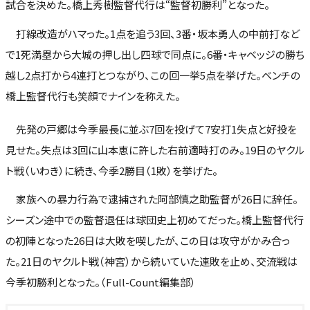
試合を決めた。橋上秀樹監督代行は“監督初勝利”となった。
打線改造がハマった。1点を追う3回、3番・坂本勇人の中前打など
で1死満塁から大城の押し出し四球で同点に。6番・キャベッジの勝ち
越し2点打から4連打とつながり、この回一挙5点を挙げた。ベンチの
橋上監督代行も笑顔でナインを称えた。
先発の戸郷は今季最長に並ぶ7回を投げて7安打1失点と好投を
見せた。失点は3回に山本恵に許した右前適時打のみ。19日のヤクル
ト戦（いわき）に続き、今季2勝目（1敗）を挙げた。
家族への暴力行為で逮捕された阿部慎之助監督が26日に辞任。
シーズン途中での監督退任は球団史上初めてだった。橋上監督代行
の初陣となった26日は大敗を喫したが、この日は攻守がかみ合っ
た。21日のヤクルト戦（神宮）から続いていた連敗を止め、交流戦は
今季初勝利となった。（Full-Count編集部）