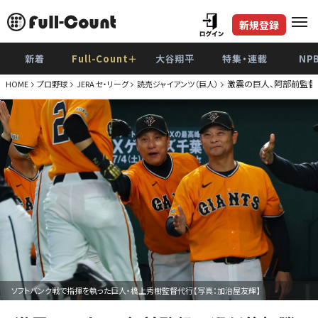
新規登録
新着
Full-Count＋
大谷翔平
特集・連載
NP
激震の巨人、阿部前監督
HOME
プロ野球
JERA セ・リーグ
読売ジャイアンツ（巨人）
ソフトバンク戦で指揮を執った巨人・橋上秀樹監督代行【写真：加治屋友輝】