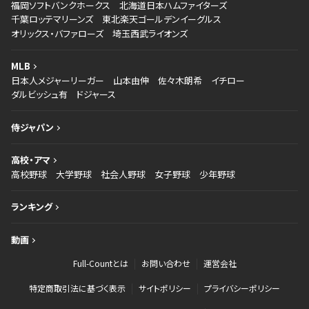
福岡ソフトバンクホークス
北海道日本ハムファイターズ
千葉ロッテマリーンズ
東北楽天ゴールデンイーグルス
オリックス・バファローズ
埼玉西武ライオンズ
MLB
日本人メジャーリーガー
山本由伸
佐々木朗希
イチロー
ダルビッシュ有
ドジャース
侍ジャパン
高校・アマ
高校野球
大学野球
社会人野球
女子野球
少年野球
ランキング
動画
Full-Countとは
お問い合わせ
運営会社
特定商取引法に基づく表示
サイトポリシー
プライバシーポリシー