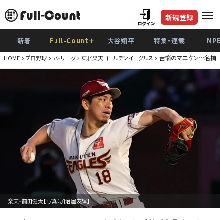
新規登録
新着
Full-Count＋
大谷翔平
特集・連載
NP
苦悩のマエケン…名捕手
HOME
プロ野球
パ・リーグ
東北楽天ゴールデンイーグルス
楽天・前田健太【写真：加治屋友輝】