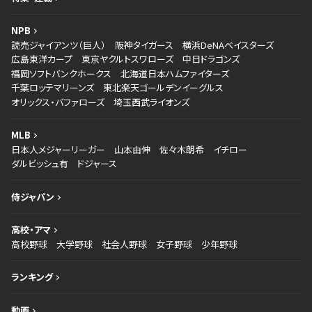
NPB
読売ジャイアンツ（巨人）
阪神タイガース
横浜DeNAベイスターズ
広島東洋カープ
東京ヤクルトスワローズ
中日ドラゴンズ
福岡ソフトバンクホークス
北海道日本ハムファイターズ
千葉ロッテマリーンズ
東北楽天ゴールデンイーグルス
オリックス・バファローズ
埼玉西武ライオンズ
MLB
日本人メジャーリーガー
山本由伸
佐々木朗希
イチロー
ダルビッシュ有
ドジャース
侍ジャパン
高校・アマ
高校野球
大学野球
社会人野球
女子野球
少年野球
ランキング
動画