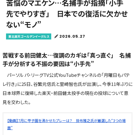
苦悩のマエケン…名捕手が指摘「小手
先でやりすぎ」 日本での復活に欠かせ
ない“モノ”
2026.05.27
東北楽天ゴールデンイーグルス
苦戦する前田健太…復調のカギは「真っ直ぐ」 名捕
手が分析する不振の要因は“小手先”
パーソル パ・リーグTV公式YouTubeチャンネルの「月曜日もパテ
レ行き」に25日、谷繁元信氏と里崎智也氏が出演し、今季11年ぶりに
日本球界に復帰した楽天・前田健太投手の現在の投球について意
見を交わした。
【動画】7月に甲子園を沸かせたプレーは？ 掛布雅之氏が厳選した“3つの場
面”