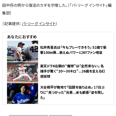
田中将の例から復活のカギを示唆した。（「パ・リーグ インサイト」編
集部）
（記事提供：
パ・リーグ インサイト
）
あなたにおすすめ
松井秀喜氏は「今もプレーできそう」 52歳で衝
撃100m弾...衰えぬパワーにNYファン喝采
楽天ドラ6右腕の“魔球”は「全然来ない」 名
捕手が驚く“20〜30キロ”...26歳を支える幻
惑投球
大谷翔平が敵地で「話題を独り占め」 17日ぶ
りに“見つかった”光景...米も歓喜「姿を現し
た」