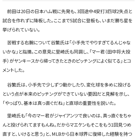
前田は20日の日本ハム戦に先発も、3回途中4安打3四球2失点と
試合を作れずに降板した。ここまで5試合に登板も、いまだ勝ち星を
挙げられていない。
苦戦する右腕について谷繁氏は「小手先でやりすぎてるんじゃな
いかな」と指摘。この意見に里崎氏も同調し、「マー君（田中将大投
手）がヤンキースから帰ってきたときのピッチングによく似てる」とコ
メントした。
谷繁氏は、小手先で少しずつ動かしたり、変化球を多めに投げる
という点が本来のピッチングができていない要因だと見解を示し、
「やっぱり、基本は真っ直ぐだね」と直球の重要性を説いた。
里崎氏も「今のマー君がジャイアンツで良いのは、真っ直ぐをちゃ
んと投げられてますもんね。だからマエケンもそこをもう1回見つめ
直すと、いけると思う」と、MLBから日本球界に復帰した経験を持つ