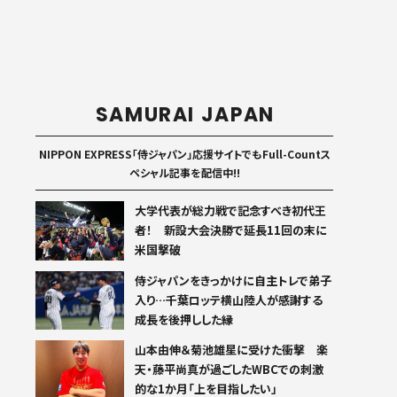
SAMURAI JAPAN
NIPPON EXPRESS「侍ジャパン」応援サイトでもFull-Countス
ペシャル記事を配信中!!
大学代表が総力戦で記念すべき初代王
者！ 新設大会決勝で延長11回の末に
米国撃破
侍ジャパンをきっかけに自主トレで弟子
入り…千葉ロッテ横山陸人が感謝する
成長を後押しした縁
山本由伸＆菊池雄星に受けた衝撃 楽
天・藤平尚真が過ごしたWBCでの刺激
的な1か月「上を目指したい」