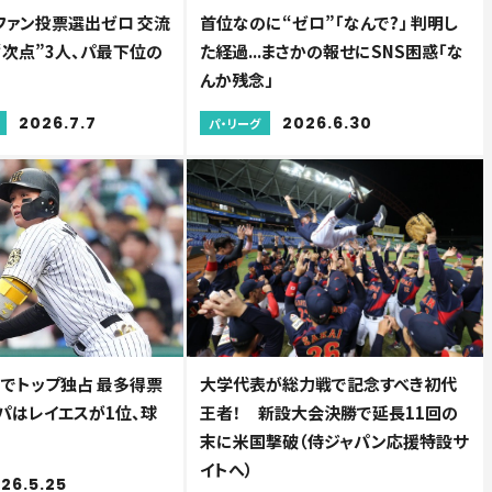
ファン投票選出ゼロ 交流
首位なのに“ゼロ”「なんで?」 判明し
“次点”3人、パ最下位の
た経過...まさかの報せにSNS困惑「な
んか残念」
2026.7.7
2026.6.30
パ・リーグ
門でトップ独占 最多得票
大学代表が総力戦で記念すべき初代
.パはレイエスが1位、球
王者！ 新設大会決勝で延長11回の
末に米国撃破（侍ジャパン応援特設サ
イトへ）
26.5.25