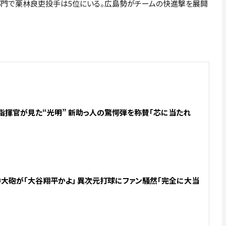
手部門で栗林良吏投手は5位にいる。広島勢がチームの快進撃を展開
eNA指揮官が見た“光明” 新助っ人の驚愕弾を称賛「芯に当たれ
.阪神大砲が「大谷翔平かよ」 異次元打球にファン騒然「完全に大当