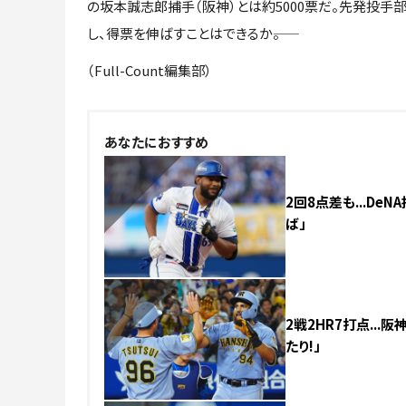
の坂本誠志郎捕手（阪神）とは約5000票だ。先発投
し、得票を伸ばすことはできるか――。
（Full-Count編集部）
NEW
あなたにおすすめ
2回8点差も...D
ば」
NEW
2戦2HR7打点..
たり!」