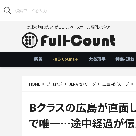
野球の「知りたい」がここに。ベースボール専門メディア
新着
Full-Count＋
大谷翔平
特集・連載
HOME
プロ野球
JERA セ・リーグ
広島東洋カープ
Bクラスの広島が直面し
で唯一…途中経過が伝