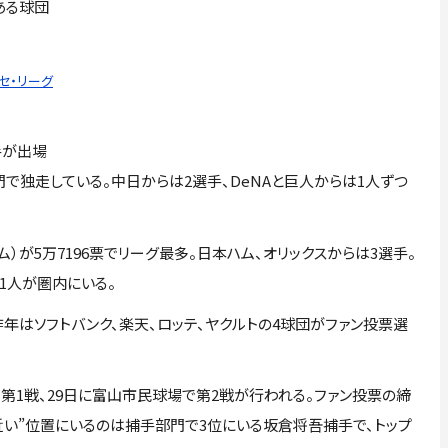
ある球団
 セ・リーグ
手が出場
で独走している。中日からは2選手、DeNAと巨人からは1人ずつ
が5万7196票でリーグ最多。日本ハム、オリックスからは3選手。
1人が圏内にいる。
年はソフトバンク、楽天、ロッテ、ヤクルトの4球団がファン投票選
第1戦、29日に富山市民球場で第2戦が行われる。ファン投票の締
近い”位置にいるのは捕手部門で3位にいる坂倉将吾捕手で、トップ