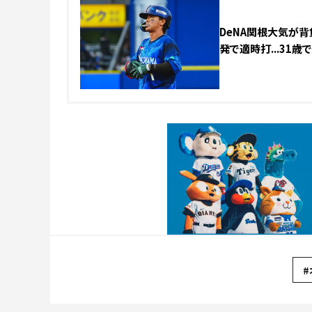
DeNA関根大気が背
発で適時打...31
#