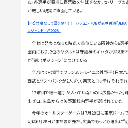
た。各選手が順当に得票数を伸ばすなか、セ・リーグの
が厳しい現実に直面している。
【PR】忖度なしで語り尽くす！ レジェンドOBが豪華共演「JERA
レジェンドLIVE2026」
全セは発表となった時点で首位にいる阪神から6選
圏内におり、2位のヤクルトは守護神のキハダが抑え部門
が“選出ポジション”につけている。
全パはDH部門でフランミル・レイエス外野手（日本ハム）
西武とソフトバンクが2人ずつ、楽天とロッテはそれぞれ
12球団で唯一選手が入っていないのは広島だった。昨
出ゼロ。広島からは矢野雅哉内野手が選ばれていた。
今年のオールスターゲームは7月28日に東京ドームで
切は6月28日とまだまだ先だ。広島でもっとも選出に“