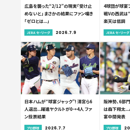
広島を襲った“2/12”の現実「受け止
4球団が球宴
めないと」 まさかの結果にファン嘆き
戦Vの西武は
「ゼロとは...」
楽天は低調
2026.7.9
JERA セ・リーグ
JERA セ・リーグ
日本ハムが“球宴ジャック”! 清宮ら6
阪神勢、6部
人選出...躍進ヤクルトが0→4人 ファ
は森下翔太..
ン投票結果
宴中間発表
2026.7.7
20
プロ野球
プロ野球