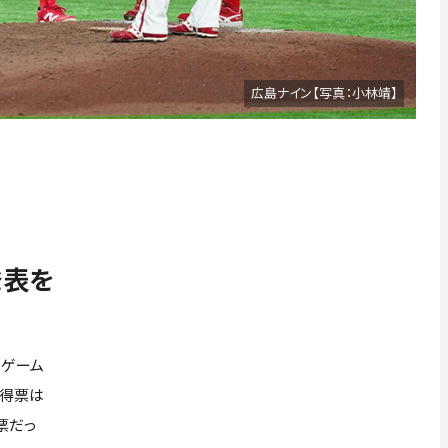
広島ナイン【写真：小林靖】
発表を
ーゲーム
多得票は
票だっ