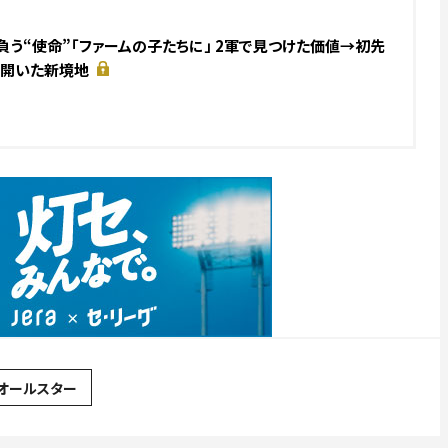
負う“使命”「ファームの子たちに」 2軍で見つけた価値→初先
歳で開いた新境地
オールスター