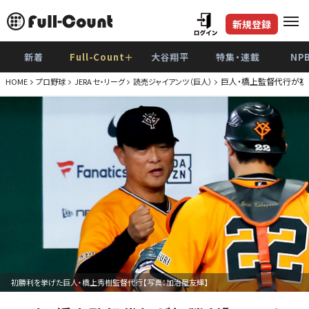
新規登録
新着
Full-Count＋
大谷翔平
特集・連載
NP
巨人・橋上監督代行が初
HOME
プロ野球
JERA セ・リーグ
読売ジャイアンツ（巨人）
初勝利を挙げた巨人・橋上秀樹監督代行【写真：加治屋友輝】