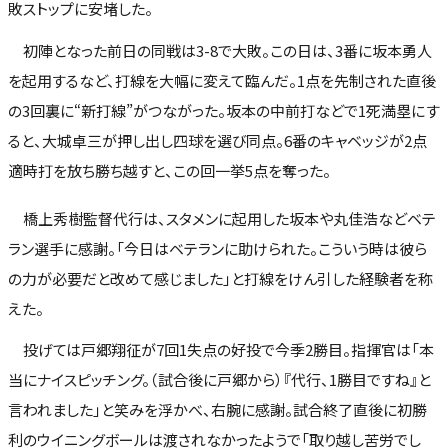
敗ストップに安堵した。
初陣となった前日の同戦は3-8で大敗。この日は、3番に坂本勇人
を起用するなど、打線を大幅に変えて臨んだ。1点を先制された直後
の3回裏に“新打線”がつながった。坂本の中前打などで1死満塁にす
ると、大城卓三が押し出し四球を選び同点。6番のキャベッジが2点
適時打を放ち勝ち越すと、この回一挙5点を奪った。
橋上秀樹監督代行は、スタメンに起用した坂本や丸佳浩などベテ
ラン選手に感謝。「今日はベテランに助けられた。こういう時は彼ら
の力が必要だと改めて感じました」と打線をけん引した経験者を称
えた。
投げては戸郷翔征が7回1失点の好投で今季2勝目。指揮官は「本
当にナイスピッチング。（試合後に戸郷から）『代行、1勝目ですね』と
言われました」と笑みを浮かべ、右腕に感謝。試合終了直後に初勝
利のウイニングボールは渡されなかったようで「取り越し苦労でし