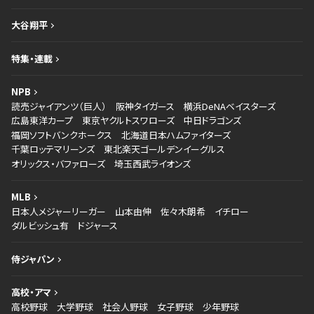
大谷翔平
特集・連載
NPB
読売ジャイアンツ（巨人）
阪神タイガース
横浜DeNAベイスターズ
広島東洋カープ
東京ヤクルトスワローズ
中日ドラゴンズ
福岡ソフトバンクホークス
北海道日本ハムファイターズ
千葉ロッテマリーンズ
東北楽天ゴールデンイーグルス
オリックス・バファローズ
埼玉西武ライオンズ
MLB
日本人メジャーリーガー
山本由伸
佐々木朗希
イチロー
ダルビッシュ有
ドジャース
侍ジャパン
高校・アマ
高校野球
大学野球
社会人野球
女子野球
少年野球