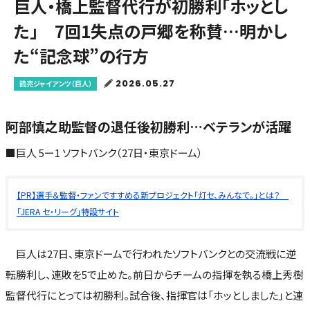
巨人・橋上監督代行が初勝利「ホッとし
た」 7回1失点の戸郷を称賛…明かし
た“記念球”の行方
2026.05.27
読売ジャイアンツ（巨人）
阿部慎之助監督の退任後初勝利…ベテランが活躍
■巨人 5ー1 ソフトバンク（27日・東京ドーム）
【PR】選手＆監督・ファンですすめる新プロジェクト「灯セ、みんなで。」とは？
「JERA セ・リーグ」特設サイト
巨人は27日、東京ドームで行われたソフトバンクとの交流戦に逆
転勝利し、連敗を5で止めた。前日からチームの指揮を執る橋上秀樹
監督代行にとっては初勝利。試合後、指揮官は「ホッとしました」と連