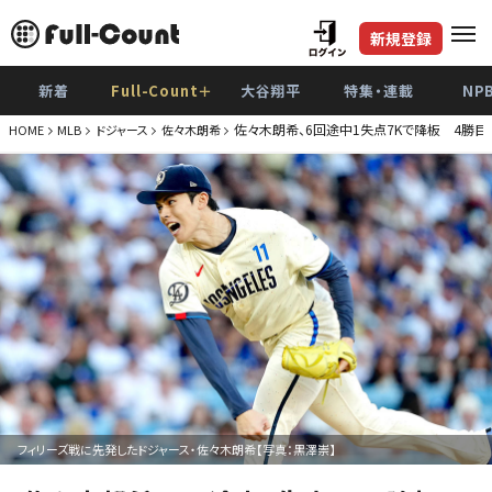
新規登録
新着
Full-Count＋
大谷翔平
特集・連載
NP
佐々木朗希、6回途中1失点7Kで降板 4勝
HOME
MLB
ドジャース
佐々木朗希
フィリーズ戦に先発したドジャース・佐々木朗希【写真：黒澤崇】