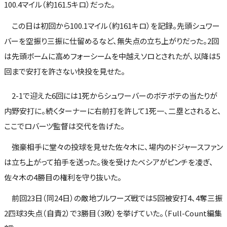
100.4マイル（約161.5キロ）だった。
この日は初回から100.1マイル（約161キロ）を記録。先頭シュワー
バーを空振り三振に仕留めるなど、無失点の立ち上がりだった。2回
は先頭ボームに高めフォーシームを中越えソロとされたが、以降は5
回まで安打を許さない快投を見せた。
2-1で迎えた6回には1死からシュワーバーのボテボテの当たりが
内野安打に。続くターナーに右前打を許して1死一、二塁とされると、
ここでロバーツ監督は交代を告げた。
強豪相手に堂々の投球を見せた佐々木に、場内のドジャースファン
は立ち上がって拍手を送った。後を受けたベシアがピンチを凌ぎ、
佐々木の4勝目の権利を守り抜いた。
前回23日（同24日）の敵地ブルワーズ戦では5回被安打4、4奪三振
2四球3失点（自責2）で3勝目（3敗）を挙げていた。（Full-Count編集