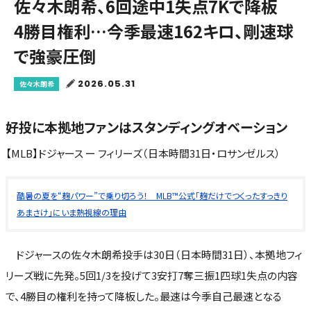
佐々木朗希、6回途中1失点7Kで降板
4勝目権利…今季最速162キロ、剛速球
で強豪圧倒
2026.05.31
佐々木朗希
好投に本拠地ファンはスタンディングオベーション
【MLB】ドジャース ー フィリーズ（日本時間31日・ロサンゼルス）
酷暑の夏を“麹パワー”で乗り切ろう！ MLB™公式「麹だけでつくったすっきり
あまさけ」にいま熱視線の理由
ドジャースの佐々木朗希投手は30日（日本時間31日）、本拠地フィ
リーズ戦に先発。5回1/3を投げて3安打7奪三振1四球1失点の内容
で、4勝目の権利を持って降板した。最速は今季自己最速となる