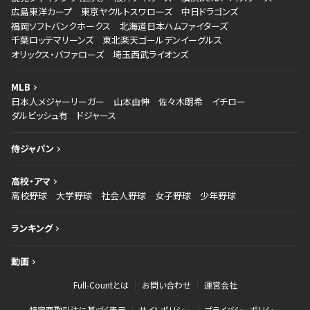
広島東洋カープ
東京ヤクルトスワローズ
中日ドラゴンズ
福岡ソフトバンクホークス
北海道日本ハムファイターズ
千葉ロッテマリーンズ
東北楽天ゴールデンイーグルス
オリックス・バファローズ
埼玉西武ライオンズ
MLB
日本人メジャーリーガー
山本由伸
佐々木朗希
イチロー
ダルビッシュ有
ドジャース
侍ジャパン
高校・アマ
高校野球
大学野球
社会人野球
女子野球
少年野球
ランキング
動画
Full-Countとは
お問い合わせ
運営会社
特定商取引法に基づく表示
サイトポリシー
プライバシーポリシー