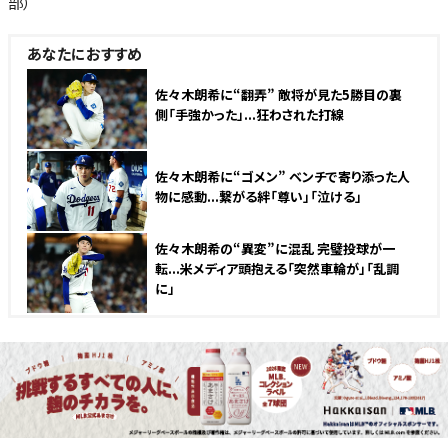
部）
あなたにおすすめ
佐々木朗希に“翻弄” 敵将が見た5勝目の裏
側「手強かった」...狂わされた打線
佐々木朗希に“ゴメン” ベンチで寄り添った人
物に感動...繋がる絆「尊い」「泣ける」
佐々木朗希の“異変”に混乱 完璧投球が一
転...米メディア頭抱える「突然車輪が」「乱調
に」