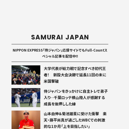
SAMURAI JAPAN
NIPPON EXPRESS「侍ジャパン」応援サイトでもFull-Countス
ペシャル記事を配信中!!
大学代表が総力戦で記念すべき初代王
者！ 新設大会決勝で延長11回の末に
米国撃破
侍ジャパンをきっかけに自主トレで弟子
入り…千葉ロッテ横山陸人が感謝する
成長を後押しした縁
山本由伸＆菊池雄星に受けた衝撃 楽
天・藤平尚真が過ごしたWBCでの刺激
的な1か月「上を目指したい」