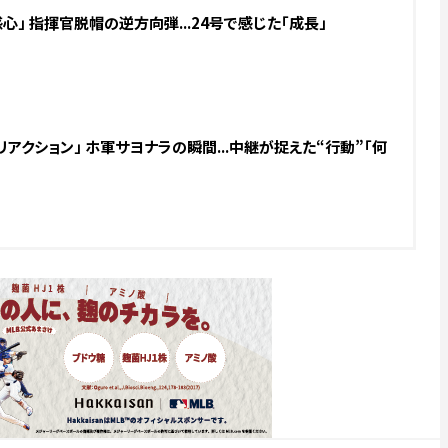
心」 指揮官脱帽の逆方向弾...24号で感じた「成長」
アクション」 ホ軍サヨナラの瞬間...中継が捉えた“行動”「何