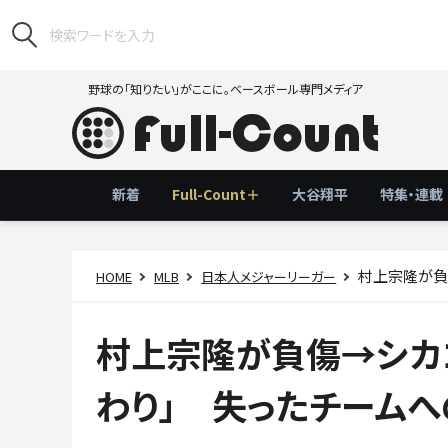
野球の「知りたい」がここに。ベースボール専門メディア
新着
Full-Count＋
大谷翔平
特集・連載
村上宗隆が負傷
HOME
MLB
日本人メジャーリーガー
村上宗隆が負傷→シカ
わり」 失ったチームへ