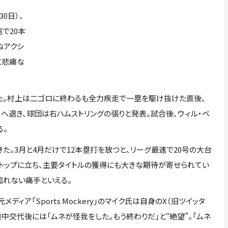
0日）、
で20本
ぬアクシ
に悲痛な
た。村上は二ゴロに終わるも全力疾走で一塁を駆け抜けた直後、
へ退き、球団は右ハムストリングの張りと発表。試合後、ウィル・ベ
る。
。3月と4月だけで12本塁打を放つと、リーグ最速で20号の大台
もトップに立ち、主要タイトルの獲得にも大きな期待が寄せられてい
知れない痛手といえる。
ア「Sports Mockery」のマイク氏は自身のX（旧ツイッタ
中交代後には「ムネが怪我をした。もう終わりだ」と“絶望”。「ムネ