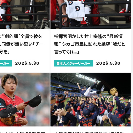
た”劇的弾「全員で彼を
指揮官明かした村上宗隆の“最新情
良し同僚が熱い思い「チー
報” シカゴ市民に訪れた絶望「嘘だと
分を」
言ってくれ...」
2026.5.30
2026.5.30
リーガー
日本人メジャーリーガー