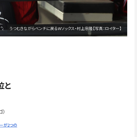
うつむきながらベンチに戻るWソックス・村上宗隆【写真：ロイター】
位と
カゴ）
ーが2つの