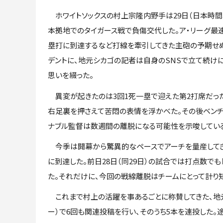
ホワイトソックスの村上宗隆内野手は29日（日本時間3
本拠地でのタイガース戦で負傷交代した。ア・リーグ最速
塁打に到達するなど打線を牽引してきた主砲の予期せ
デントに、地元シカゴの記者は自身のSNSで立て続け
思いを綴った。
異変が起きたのは3回1死一塁で迎えた第2打席だっ
右足裏を押さえて苦悶の表情を浮かべた。その後ベンチ
ナブル監督は数週間の離脱になる可能性を示唆してい
今季は開幕から驚異的なペースでアーチを量産してきた
に到達した。前日28日（同29日）の試合では打点数で
た。それだけに、今回の戦線離脱はチームにとって計り
これまで村上の活躍を事あるごとに称賛してきた、地元メディ
ー）で6回も関連投稿を行い、そのうち5本を連投した。途