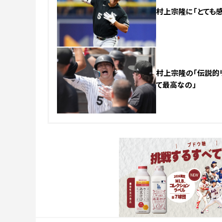
村上宗隆に「とても感
村上宗隆の「伝説的リ
て最高なの」