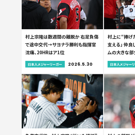
村上宗隆は数週間の離脱か 右足負傷
村上に“捧げ
で途中交代→サヨナラ勝利も指揮官
支える」 仲
沈痛、20HRはア1位
ムの大きな部
2026.5.30
日本人メジャーリーガー
日本人メジャー