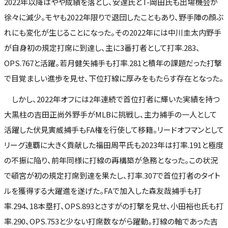
2022年以降はやや成績を落とし、安達氏とT-岡田氏も出場機会が
徐々に減少。モヤも2022年限りで退団したこともあり、野手陣の顔ぶ
れにも変化が生じることになった。その2022年には中川圭太内野手
が自身初の規定打席に到達し、主に3番打者として打率.283、
OPS.767と活躍。若月健矢捕手も打率.281と積年の課題だった打撃
で目覚ましい進歩を見せ、下位打線に厚みをもたらす存在となった。
しかし、2022年オフには2年連続で首位打者に輝いた実績を持つ
大黒柱の吉田正尚外野手がMLBに挑戦し、主力捕手の一人として
活躍した伏見寅威捕手もFA権を行使して移籍。リードオフマンとして
リーグ連覇に大きく貢献した福田周平氏も2023年は打率.191と極度
の不振に陥り、前年同様に打線の再構築が急務となった。この状況
で頓宮が初の規定打席到達を果たし、打率.307で首位打者のタイト
ルを獲得する大躍進を遂げた。FAで加入した森友哉捕手も打
率.294、18本塁打、OPS.893とさすがの打撃を見せ、小田裕也氏も打
率.290、OPS.753と少ない打席数ながら躍動。打線の軸であった吉