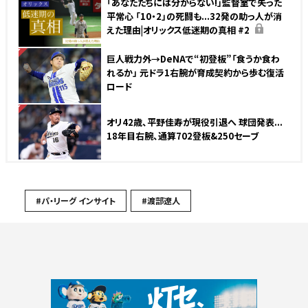
「あなたたちには分からない!」監督室で失った
平常心 「10・2」の死闘も...32発の助っ人が消
えた理由|オリックス低迷期の真相 #2
NEW
巨人戦力外→DeNAで“初登板”「食うか食わ
れるか」 元ドラ1右腕が育成契約から歩む復活
ロード
NEW
オリ42歳、平野佳寿が現役引退へ 球団発表...
18年目右腕、通算702登板&250セーブ
#パ・リーグ インサイト
#渡部遼人