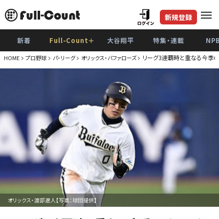
新規登録
新着
Full-Count＋
大谷翔平
特集・連載
NP
リーグ3連覇時と重なる今季の
HOME
プロ野球
パ・リーグ
オリックス・バファローズ
オリックス・渡部遼人【写真：球団提供】