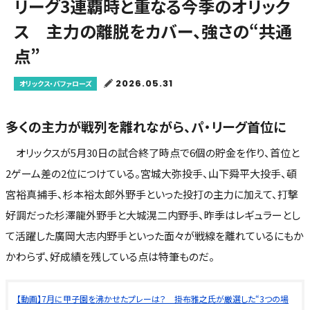
リーグ3連覇時と重なる今季のオリック
ス 主力の離脱をカバー、強さの“共通
点”
2026.05.31
オリックス・バファローズ
多くの主力が戦列を離れながら、パ・リーグ首位に
オリックスが5月30日の試合終了時点で6個の貯金を作り、首位と
2ゲーム差の2位につけている。宮城大弥投手、山下舜平大投手、頓
宮裕真捕手、杉本裕太郎外野手といった投打の主力に加えて、打撃
好調だった杉澤龍外野手と大城滉二内野手、昨季はレギュラーとし
て活躍した廣岡大志内野手といった面々が戦線を離れているにもか
かわらず、好成績を残している点は特筆ものだ。
【動画】7月に甲子園を沸かせたプレーは？ 掛布雅之氏が厳選した“3つの場