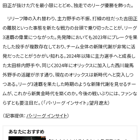
田正が抜けた穴を最小限にとどめ、独走でのリーグ優勝を飾った。
リリーフ陣の入れ替わり、主力野手の不振、打線の柱だった吉田正
の離脱といった事態を新たな戦力の台頭で乗り切ったことが、リーグ
3連覇の偉業につながった。先発陣においても2023年にブレークを果
たした投手が複数存在しており、チーム全体の新陳代謝が非常に活
発だったことがうかがい知れる。2024年以降に主力選手へと成長し
た太田椋内野手や、同じく2024年にオリックスに加入した西川龍馬
外野手の活躍が示す通り、現在のオリックスは新時代へと突入しつ
つある。リーグ3連覇を果たした時期のような新陳代謝を見せるチー
ムが、これから新黄金時代を築くのか。今後の戦いぶりには、ファンな
らずとも要注目だ。（「パ・リーグ インサイト」望月遼太）
（記事提供：
パ・リーグ インサイト
）
あなたにおすすめ