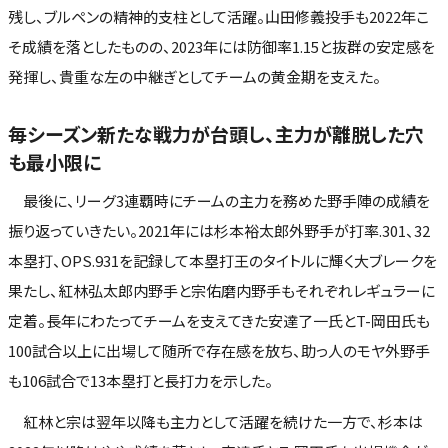
残し、ブルペンの精神的支柱として活躍。山田修義投手も2022年こ
そ成績を落としたものの、2023年には防御率1.15と抜群の安定感を
発揮し、貴重な左の中継ぎとしてチームの黄金期を支えた。
毎シーズン新たな戦力が台頭し、主力が離脱した穴
も最小限に
最後に、リーグ3連覇時にチームの主力を務めた野手陣の成績を
振り返っていきたい。2021年には杉本裕太郎外野手が打率.301、32
本塁打、OPS.931を記録して本塁打王のタイトルに輝く大ブレークを
果たし、紅林弘太郎内野手と宗佑磨内野手もそれぞれレギュラーに
定着。長年にわたってチームを支えてきた安達了一氏とT-岡田氏も
100試合以上に出場して随所で存在感を放ち、助っ人のモヤ外野手
も106試合で13本塁打と長打力を示した。
紅林と宗は翌年以降も主力として活躍を続けた一方で、杉本は