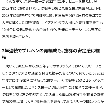
そんな中で、東晃平投手が2022年に1軍デビューを果たし、翌
2023年には6勝負けなし、防御率2.06と見事な投球を展開。山下も
2023年に9勝を挙げて防御率1.61、奪三振率9.57と圧巻の投球で新
人王に輝く大活躍を披露し、ドラフト1位で入団した曽谷龍平投手も
10試合に登板。新戦力の台頭もあり、先発ローテーションは充実の
陣容を誇っていた。
2年連続でブルペンの再編成も、抜群の安定感は維
持
続いて、2021年から2023年までのオリックスにおいて、リリーフと
してとりわけ大きな活躍を見せた投手たちについて見ていこう。2021
年オフには49試合に登板して28ホールド、防御率2.53とセットアッパ
ーとして奮闘したヒギンス投手が退団。同年に51試合で20ホールド、
防御率2.72と左の中継ぎとして活躍した富山凌雅投手も故障の影響
で2022年以降は大きく登板機会を減らしており、リリーフ陣は少なか