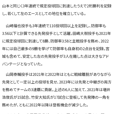
山本と同じく3年連続で規定投球回に到達したうえで2桁勝利を記録
し、若くして左のエースとしての地位を確立している。
山崎福也投手も3年連続で110投球回以上を記録し、防御率も
3.56以下と計算できる先発投手として活躍。田嶋大樹投手も2021年
に規定投球回に到達して8勝、防御率3.58と主戦投手を務め、2022
年には自己最多の9勝を挙げて防御率も自身初の2点台を記録。宮
城も含めて、安定した左の先発投手が3人在籍した点は大きなアド
バンテージとなっていた。
山岡泰輔投手は2021年と2022年はともに戦線離脱がありながら
先発として一定以上の投球を見せ、2023年には先発と中継ぎの両方
を務めてチームの3連覇に貢献。上述の6人に加えて、2021年は増井
浩俊氏が15試合、竹安大知氏が17試合に登板して先発陣の一角を
務めたが、ともに2022年以降は登板機会が減少した。