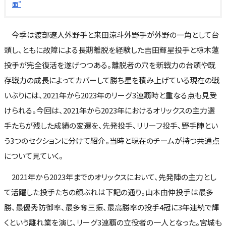
面”
今季は渡部遼人外野手と来田涼斗外野手が外野の一角として台
頭し、ともに故障による長期離脱を経験した吉田輝星投手と椋木蓮
投手が完全復活を遂げつつある。離脱者の穴を新戦力の台頭や既
存戦力の成長によってカバーして勝ち星を積み上げている現在の戦
いぶりには、2021年から2023年のリーグ3連覇時と重なる点も見受
けられる。今回は、2021年から2023年におけるオリックスの主力選
手たちが残した成績の変遷を、先発投手、リリーフ投手、野手陣とい
う3つのセクションに分けて紹介。当時と現在のチームが持つ共通点
について見ていく。
2021年から2023年までのオリックスにおいて、先発陣の主力とし
て活躍した投手たちの顔ぶれは下記の通り。山本由伸投手は最多
勝、最優秀防御率、最多奪三振、最高勝率の投手4冠に3年連続で輝
くという離れ業を演じ、リーグ3連覇の立役者の一人となった。宮城も