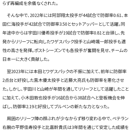
らず再編成を余儀なくされた。
そんな中で、2022年には阿部翔太投手が44試合で防御率0.61、本
田仁海投手が42試合で防御率3.50とセットアッパーとして活躍。同
年途中からは宇田川優希投手が19試合で防御率0.81と台頭し、先
発からリリーフに転向したワゲスパック投手と山崎颯一郎投手も適
性の高さを発揮。ポストシーズンでも各投手が奮闘を見せ、チームの
日本一に大きく貢献した。
翌2023年には本田とワゲスパックの不振に加えて、前年に防御率
2点台と好投した黒木優太投手と近藤大亮氏も防御率を悪化させ
た。しかし、宇田川と山崎が年間を通してリリーフとして活躍したこと
に加えて、小木田敦也投手が16試合から38試合へと登板機会を伸
ばし、防御率2.19と好投してブルペンの新たな力となった。
周囲のリリーフ陣の顔ぶれが少なからず移り変わる中で、ベテラン
右腕の平野佳寿投手と比嘉幹貴氏は3年間を通じて安定した成績を