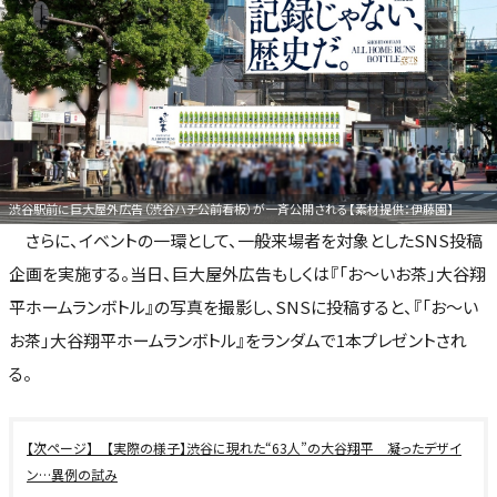
渋谷駅前に巨大屋外広告（渋谷ハチ公前看板）が一斉公開される【素材提供：伊藤園】
さらに、イベントの一環として、一般来場者を対象としたSNS投稿
企画を実施する。当日、巨大屋外広告もしくは『「お～いお茶」大谷翔
平ホームランボトル』の写真を撮影し、SNSに投稿すると、『「お～い
お茶」大谷翔平ホームランボトル』をランダムで1本プレゼントされ
る。
【実際の様子】渋谷に現れた“63人”の大谷翔平 凝ったデザイ
ン…異例の試み