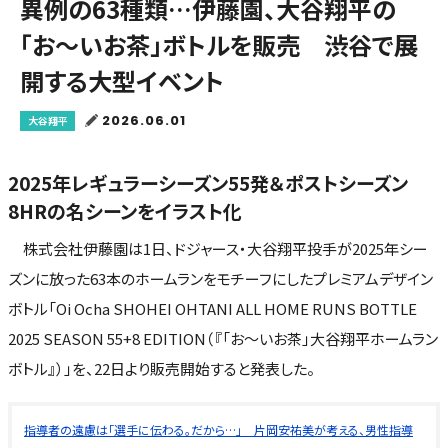
異例の63種類…伊藤園、大谷翔平の
「お～いお茶」ボトルを販売 渋谷で展
開する大型イベント
2026.06.01
大谷翔平
2025年レギュラーシーズン55発＆ポストシーズン
8HRの名シーンをイラスト化
株式会社伊藤園は1日、ドジャース・大谷翔平投手が2025年シー
ズンに放った63本のホームランをモチーフにしたプレミアムデザイン
ボトル「Oi Ocha SHOHEI OHTANI ALL HOME RUNS BOTTLE
2025 SEASON 55+8 EDITION（『「お～いお茶」大谷翔平ホームラン
ボトル』）」を、22日より販売開始すると発表した。
指導者の遠慮は「選手に伝わる。だから…」 片岡安祐美が考える、男性指導