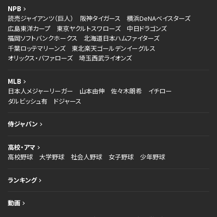
NPB
読売ジャイアンツ（巨人）
阪神タイガース
横浜DeNAベイスターズ
広島東洋カープ
東京ヤクルトスワローズ
中日ドラゴンズ
福岡ソフトバンクホークス
北海道日本ハムファイターズ
千葉ロッテマリーンズ
東北楽天ゴールデンイーグルス
オリックス・バファローズ
埼玉西武ライオンズ
MLB
日本人メジャーリーガー
山本由伸
佐々木朗希
イチロー
ダルビッシュ有
ドジャース
侍ジャパン
高校・アマ
高校野球
大学野球
社会人野球
女子野球
少年野球
ランキング
動画