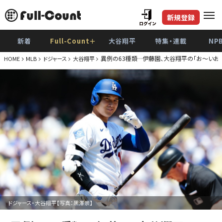
新規登録
新着
Full-Count＋
大谷翔平
特集・連載
NP
異例の63種類…伊藤園、大谷翔平の「お～いお
HOME
MLB
ドジャース
大谷翔平
ドジャース・大谷翔平【写真：黒澤崇】