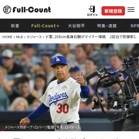
新規登録
新着
Full-Count＋
大谷翔平
特集・連載
NP
ド軍、208cm長身右腕がマイナー降格 2試合で防御率1.
HOME
MLB
ドジャース
ドジャースのデーブ・ロバーツ監督【写真：ロイター】