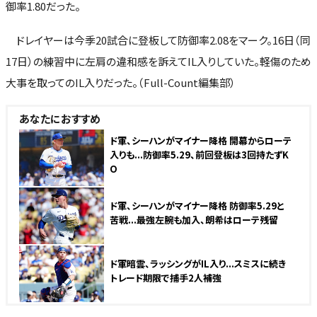
御率1.80だった。
ドレイヤーは今季20試合に登板して防御率2.08をマーク。16日（同
17日）の練習中に左肩の違和感を訴えてIL入りしていた。軽傷のため
大事を取ってのIL入りだった。（Full-Count編集部）
あなたにおすすめ
ド軍、シーハンがマイナー降格 開幕からローテ
入りも...防御率5.29、前回登板は3回持たずK
O
ド軍、シーハンがマイナー降格 防御率5.29と
苦戦...最強左腕も加入、朗希はローテ残留
ド軍暗雲、ラッシングがIL入り...スミスに続き
トレード期限で捕手2人補強