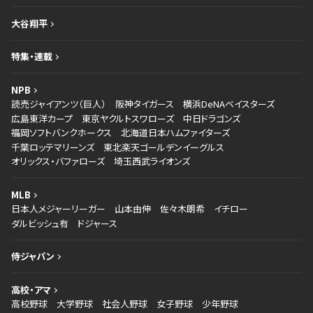
大谷翔平
特集・連載
NPB
読売ジャイアンツ（巨人）
阪神タイガース
横浜DeNAベイスターズ
広島東洋カープ
東京ヤクルトスワローズ
中日ドラゴンズ
福岡ソフトバンクホークス
北海道日本ハムファイターズ
千葉ロッテマリーンズ
東北楽天ゴールデンイーグルス
オリックス・バファローズ
埼玉西武ライオンズ
MLB
日本人メジャーリーガー
山本由伸
佐々木朗希
イチロー
ダルビッシュ有
ドジャース
侍ジャパン
高校・アマ
高校野球
大学野球
社会人野球
女子野球
少年野球