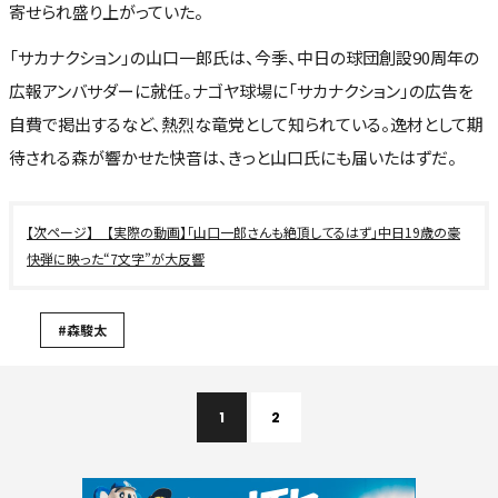
寄せられ盛り上がっていた。
「サカナクション」の山口一郎氏は、今季、中日の球団創設90周年の
広報アンバサダーに就任。ナゴヤ球場に「サカナクション」の広告を
自費で掲出するなど、熱烈な竜党として知られている。逸材として期
待される森が響かせた快音は、きっと山口氏にも届いたはずだ。
【実際の動画】「山口一郎さんも絶頂してるはず」中日19歳の豪
快弾に映った“7文字”が大反響
#森駿太
1
2