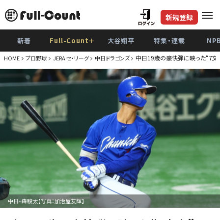
新規登録
新着
Full-Count＋
大谷翔平
特集・連載
NP
中日19歳の豪快弾に映った“7
HOME
プロ野球
JERA セ・リーグ
中日ドラゴンズ
中日・森駿太【写真：加治屋友輝】