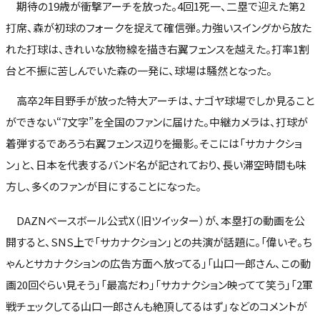
期待の19歳が衝撃アーチを放った。4回1死一、二塁で迎えた第2
打席、森が初球のフォークを捉えて確信弾。力強いスイングから放た
れた打球は、きれいな放物線を描き右翼フェンスを越えた。打率1割
台と不振に苦しんでいた森の一発に、球場は騒然となった。
高卒2年目野手が放った特大アーチは、ナゴヤ球場でしか見ること
ができない“7文字”を全国のファンに届けた。中継カメラは、打球が
着弾するであろう右翼フェンス辺りを撮影。そこには「サカナクショ
ン」と、日本を代表するバンド名が記されており、長い滞空時間も味
方し、多くのファンが目にすることになった。
DAZNベースボール公式X（旧ツイッター）が、本塁打の動画を公
開すると、SNS上で「サカナクション」との共演が話題に。「偉いぞ。ち
ゃんとサカナクションの広告方面へ放ってる」「山口一郎さん、この動
画20回ぐらい見そう」「最高だわ」「サカナクション映ってて笑う」「2軍
戦チェックしてる山口一郎さんも絶頂してるはず」などのコメントが