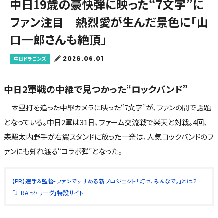
中日19歳の豪快弾に映った“7文字”に
ファン注目 熱烈愛が生んだ景色に「山
口一郎さんも絶頂」
2026.06.01
中日ドラゴンズ
中日2軍戦の中継で見つかった“ロックバンド”
本塁打を追った中継カメラに映った“7文字”が、ファンの間で話題
となっている。中日2軍は31日、ファーム交流戦で楽天と対戦。4回、
森駿太内野手が右翼スタンドに放った一発は、人気ロックバンドのフ
ァンにも知れ渡る“コラボ弾”となった。
【PR】選手＆監督・ファンですすめる新プロジェクト「灯セ、みんなで。」とは？
「JERA セ・リーグ」特設サイト