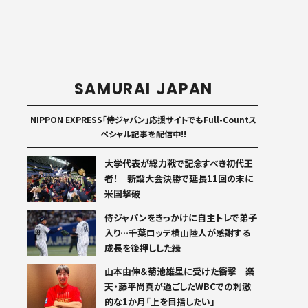
SAMURAI JAPAN
NIPPON EXPRESS「侍ジャパン」応援サイトでもFull-Countス
ペシャル記事を配信中!!
大学代表が総力戦で記念すべき初代王
者！ 新設大会決勝で延長11回の末に
米国撃破
侍ジャパンをきっかけに自主トレで弟子
入り…千葉ロッテ横山陸人が感謝する
成長を後押しした縁
山本由伸＆菊池雄星に受けた衝撃 楽
天・藤平尚真が過ごしたWBCでの刺激
的な1か月「上を目指したい」