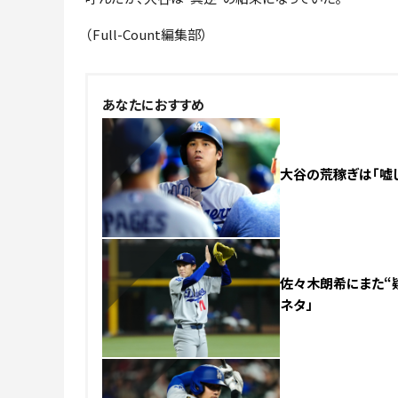
（Full-Count編集部）
NEW
あなたにおすすめ
大谷の荒稼ぎは「嘘じ
NEW
佐々木朗希にまた“疑
ネタ」
NEW