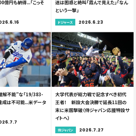
0億円も納得...「こっそ
送は困惑と絶叫「霞んで見えた」「なん
という一撃」
026.6.16
2026.6.23
ドジャース
解不能”な「19/383-
大学代表が総力戦で記念すべき初代
に達成は不可能...米データ
王者！ 新設大会決勝で延長11回の
末に米国撃破（侍ジャパン応援特設サ
イトへ）
026.7.7
2026.7.27
侍ジャパン