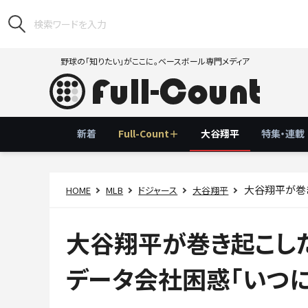
野球の「知りたい」がここに。ベースボール専門メディア
新着
Full-Count＋
大谷翔平
特集・連載
大谷翔平が巻き
HOME
MLB
ドジャース
大谷翔平
大谷翔平が巻き起こした
データ会社困惑「いつに