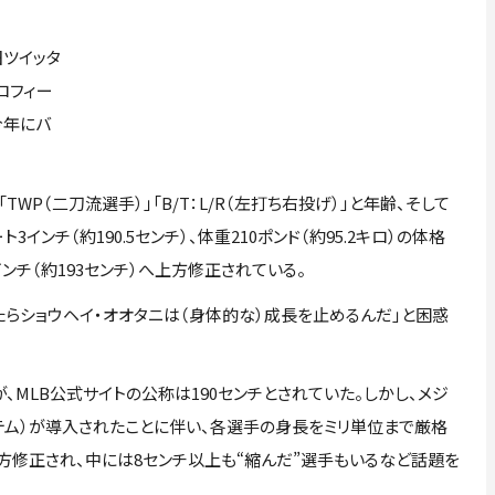
旧ツイッタ
ロフィー
今年にバ
P（二刀流選手）」「B/T：L/R（左打ち右投げ）」と年齢、そして
ンチ（約190.5センチ）、体重210ポンド（約95.2キロ）の体格
ンチ（約193センチ）へ上方修正されている。
らショウヘイ・オオタニは（身体的な）成長を止めるんだ」と困惑
、MLB公式サイトの公称は190センチとされていた。しかし、メジ
テム）が導入されたことに伴い、各選手の身長をミリ単位まで厳格
方修正され、中には8センチ以上も“縮んだ”選手もいるなど話題を