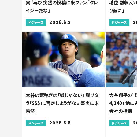
実”再び 突然の投稿に米ファン「クレ
地位 副収入20
イジーだな」
り彼に」
2026.6.2
2
ドジャース
ドジャース
大谷の荒稼ぎは「嘘じゃない」 飛び交
大谷翔平の“理
う「$$$」...否定しようがない事実に米
4/340」 他
愕然
会社の指摘
2026.8.8
2
ドジャース
ドジャース