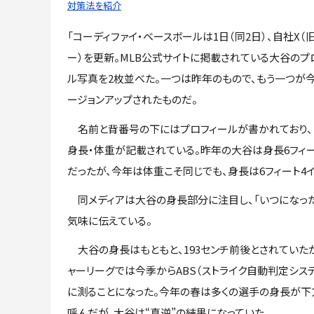
対策法を紹介
「コーディファイ・ベースボールは1日（同2日）、自社X（
ー）を更新。MLB公式サイトに掲載されている大谷のプ
ル写真を2枚並べた。一つは昨年のもので、もう一つが
ージョンアップされたものだ。
名前と背番号の下にはプロフィールが書かれており、「TW
身長・体重が記載されている。昨年の大谷は身長6フィート3イ
だったが、今年は体重こそ同じでも、身長は6フィート4イ
同メディアは大谷の身長部分に注目し、「いつになった
気味に伝えている。
大谷の身長はもともと、193センチ前後とされていたが
ャーリーグでは今季からABS（ストライク自動判定シス
に測ることになった。今年の春は多くの選手の身長が下
呼んだが、大谷は“真逆”の結果になっていた。