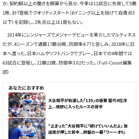
か、契約額以上の働きを開幕から見せ、今季は11試合に先発して5勝
1敗、計7登板でクオリティスタート（6イニング以上を投げて自責点3
以下）を記録し、2失点以上は1度もない。
2014年にレンジャーズでメジャーデビューを果たしたマルティネス
だが、4シーズンで通算17勝30敗、防御率4.77と苦しみ、2018年に日
本へ渡った。日本ハムやソフトバンクでプレー。日本での4年間では
63試合に登板し、21勝22敗、防御率3.02だった。（Full-Count編集
部）
あなたにおすすめ
NEW
大谷翔平が到達した「135」の衝撃 歴代4位浮
上...視野に入ったルースの背中
NEW
“止まった”大谷翔平に「続けていいんだよ」 放
送席が押した背中...終盤の一幕「ワーーオ!!」