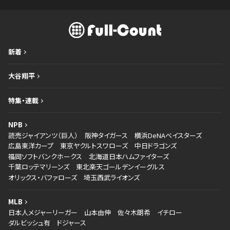
新着
大谷翔平
特集・連載
NPB
読売ジャイアンツ（巨人）
阪神タイガース
横浜DeNAベイスターズ
広島東洋カープ
東京ヤクルトスワローズ
中日ドラゴンズ
福岡ソフトバンクホークス
北海道日本ハムファイターズ
千葉ロッテマリーンズ
東北楽天ゴールデンイーグルス
オリックス・バファローズ
埼玉西武ライオンズ
MLB
日本人メジャーリーガー
山本由伸
佐々木朗希
イチロー
ダルビッシュ有
ドジャース