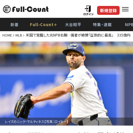
新規登録
新着
Full-Count＋
大谷翔平
特集・連載
NP
米国で覚醒した元NPB右腕…識者が絶賛「圧倒的に最高」 335億円
HOME
MLB
レイズのニック・マルティネス【写真：ロイター】