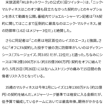
米放送局「MLBネットワーク」の公式X（旧ツイッター）は、「ニック・
マルティネスはこのオフ最も目立たなかった契約か」とのキャプショ
ンを添えて動画を公開。番組内でジョエル・シャーマン記者は「FA契
約に関してはここまで圧倒的に最高なのはニック・マルティネス。彼
の防御率（1.62）はメジャー3位だ」と絶賛した。
さらに同記者は「この男は地区首位のレイズのエース」と強調。さ
らに「オフにFA契約した投手で彼の次に防御率がいいのはディラン・
シース（ブルージェイズ、同3.05）だが、22位だ」と語った。ちなみにシ
ースは7年2億1000万ドル（約335億3900万円）契約をオフに結んで
おり、5月25日（同26日）には左ハムストリングの痛みで15日間の負
傷者リスト入りとなっている。
35歳のマルティネスは今年2月にレイズと1年1300万ドル（約21億
円）の契約を結んだ。メジャーリーグ基準では格安に入る金額だが、
低予算で編成しているチームにおいては最高年俸。期待がかかるな