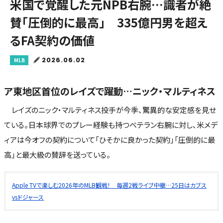
米国で覚醒した元NPB右腕…識者が絶
賛「圧倒的に最高」 335億円男を超え
るFA契約の価値
2026.06.02
MLB
ア東地区首位のレイズで躍動…ニック・マルティネス
レイズのニック・マルティネス投手が今季、驚異的な安定感を見せ
ている。日本球界でのプレー経験も持つベテラン右腕に対し、米メデ
ィアは今オフの契約について「ひそかに良かった契約」「圧倒的に最
高」と最大級の賛辞を送っている。
Apple TVで楽しむ2026年のMLB観戦！ 毎週2戦ライブ中継…25日はカブス
vsドジャース