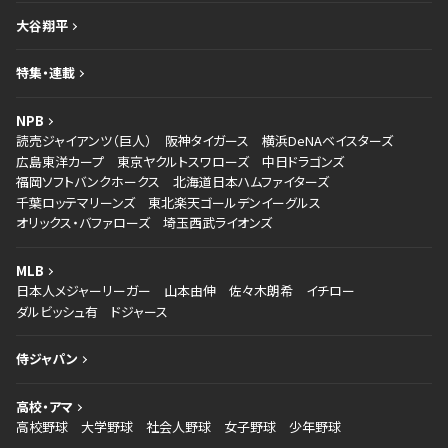
大谷翔平
特集・連載
NPB
読売ジャイアンツ（巨人）
阪神タイガース
横浜DeNAベイスターズ
広島東洋カープ
東京ヤクルトスワローズ
中日ドラゴンズ
福岡ソフトバンクホークス
北海道日本ハムファイターズ
千葉ロッテマリーンズ
東北楽天ゴールデンイーグルス
オリックス・バファローズ
埼玉西武ライオンズ
MLB
日本人メジャーリーガー
山本由伸
佐々木朗希
イチロー
ダルビッシュ有
ドジャース
侍ジャパン
高校・アマ
高校野球
大学野球
社会人野球
女子野球
少年野球