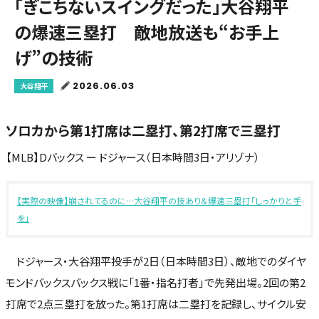
「ぎこちないスイングだった」大谷翔平
の爆速三塁打 敵地放送も“お手上
げ”の技術
2026.06.03
大谷翔平
ソロカから第1打席は二塁打、第2打席で三塁打
【MLB】Dバックス ー ドジャース（日本時間3日・アリゾナ）
【実際の映像】崩されてるのに…大谷翔平の技あり＆爆速三塁打「しっかりと手
を」
ドジャース・大谷翔平投手が2日（日本時間3日）、敵地でのダイヤ
モンドバックスバックス戦に「1番・指名打者」で先発出場。2回の第2
打席で2点三塁打を放った。第1打席は二塁打を記録し、サイクル安