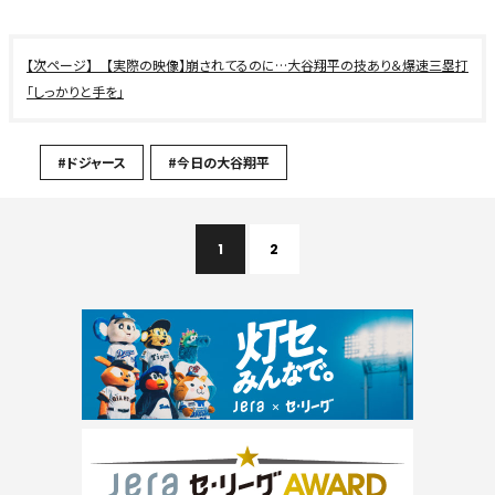
【実際の映像】崩されてるのに…大谷翔平の技あり＆爆速三塁打
「しっかりと手を」
#ドジャース
#今日の大谷翔平
1
2