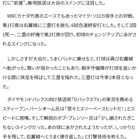
打に“前進”。敵地放送は大谷のスイングに注目した。
WBCカナダ代表のエースでもあったマイク・ソロカ投手との対戦。
第1打席は右翼線に二塁打を放ち、6試合連続安打とした。そして2回
1死一、二塁の好機で第2打席が回り、初球のチェンジアップに泳がさ
れるスイングになった。
しかしさすが大谷だ。うまくバットに乗せると、打球は再び右翼線
へ転がった。勢いが弱かったこともあり、相手守備陣が打球を追いか
ける間に快足を飛ばして三塁を陥れた。三塁打は今季2本目となっ
た。
ダイヤモンドバックス向け放送局「DバックスTV」の実況を務める
スティーブン・バーシオーム氏は「悠々とスリーベースヒットだ！」とス
ピードに感嘆。そして解説のボブ・ブレンリー氏は「少し崩されたぎこ
ちないスイングだった。あの球に泳がされたようだったが、しっかりと
手を残して、右翼線へとうまく弾き返した」と打撃技術を称えた。