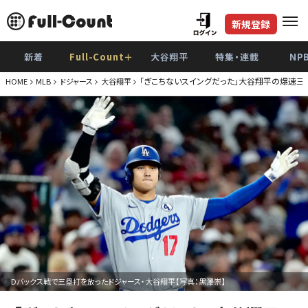
新規登録
新着
Full-Count＋
大谷翔平
特集・連載
NP
「ぎこちないスイングだった」大谷翔平の爆速三
HOME
MLB
ドジャース
大谷翔平
Dバックス戦で三塁打を放ったドジャース・大谷翔平【写真：黒澤崇】