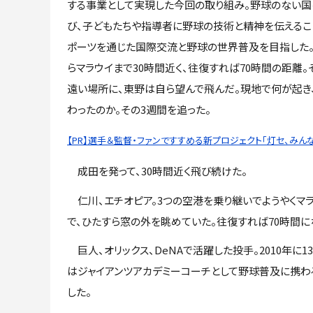
する事業として実現した今回の取り組み。野球のない国
び、子どもたちや指導者に野球の技術と精神を伝えるこ
ポーツを通じた国際交流と野球の世界普及を目指した
らマラウイまで30時間近く、往復すれば70時間の距離。
遠い場所に、東野は自ら望んで飛んだ。現地で何が起き
わったのか。その3週間を追った。
【PR】選手＆監督・ファンですすめる新プロジェクト「灯セ、みんなで
成田を発って、30時間近く飛び続けた。
仁川、エチオピア。3つの空港を乗り継いでようやくマラ
で、ひたすら窓の外を眺めていた。往復すれば70時間
巨人、オリックス、DeNAで活躍した投手。2010年に
はジャイアンツアカデミーコーチとして野球普及に携わ
した。