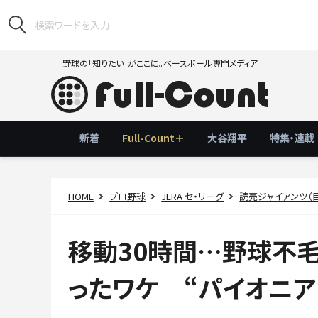
野球の「知りたい」がここに。ベースボール専門メディア
新着
Full-Count＋
大谷翔平
特集・連載
HOME
プロ野球
JERA セ・リーグ
読売ジャイアンツ（
移動30時間…野球不
ったワケ “パイオニア