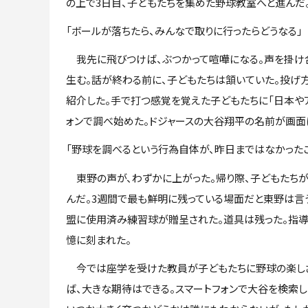
の上で3日目、子どもたちを集めた野球教室へと進んだ
「ボールが落ちたら、みんなで取りに行ったらどうなる」
我先に飛びつけば、ぶつかって喧嘩になる。声を掛け合
生む。話が終わる前に、子どもたちは頷いていた。投げ方の
紹介した。手で打つ感覚を覚えた子どもたちに「日本やア
ォンで調べ始めた。ドジャースの大谷翔平の名前が画面
「野球を調べるという行為自体が、昨日まではなかった
東野の声が、わずかに上がった。帰り際、子どもたちが
んだ。3週間で最も鮮明に残っている場面だと東野は言う
盟に使用済み練習球が贈呈された。道具は残った。指導
憶に刻まれた。
今では座学を受けた教員が子どもたちに野球の楽しさ
ば、大きな期待はできる。スマートフォンで大谷を検索