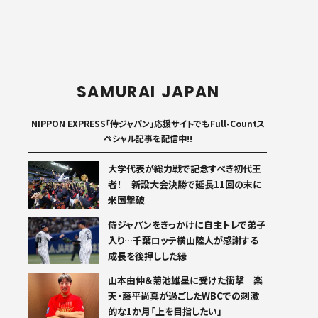
SAMURAI JAPAN
NIPPON EXPRESS「侍ジャパン」応援サイトでもFull-Countス
ペシャル記事を配信中!!
大学代表が総力戦で記念すべき初代王
者！ 新設大会決勝で延長11回の末に
米国撃破
侍ジャパンをきっかけに自主トレで弟子
入り…千葉ロッテ横山陸人が感謝する
成長を後押しした縁
山本由伸＆菊池雄星に受けた衝撃 楽
天・藤平尚真が過ごしたWBCでの刺激
的な1か月「上を目指したい」