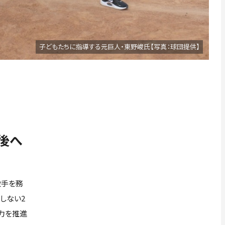
子どもたちに指導する元巨人・東野峻氏【写真：球団提供】
後へ
投手を務
しない2
力を推進