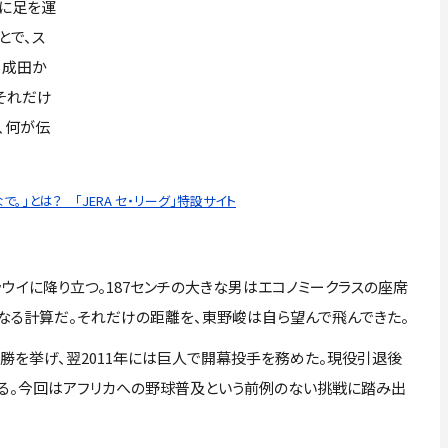
に足を運
とで、ス
。成田か
それだけ
、何が伝
。」とは？ 「JERA セ・リーグ」特設サイト
ウイに降り立つ。187センチの大きな男はエコノミークラスの座席
になる計算だ。それだけの距離を、東野峻は自ら望んで飛んできた。
13勝を挙げ、翌2011年には巨人で開幕投手を務めた。現役引退後
る。今回はアフリカへの野球普及という前例のない挑戦に踏み出