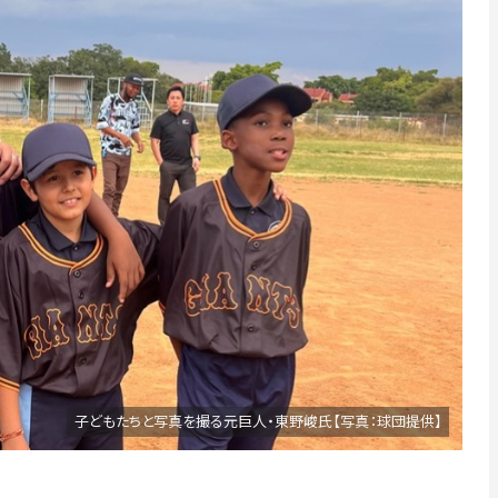
子どもたちと写真を撮る元巨人・東野峻氏【写真：球団提供】