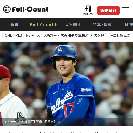
新規登録
新着
Full-Count＋
大谷翔平
特集・連載
NP
大谷翔平が急接近→“ガン見” 仲良し敵軍野手
HOME
MLB
ドジャース
大谷翔平
ドジャース・大谷翔平【写真：黒澤崇】