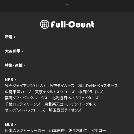
新着
大谷翔平
特集・連載
NPB
読売ジャイアンツ（巨人）
阪神タイガース
横浜DeNAベイスターズ
広島東洋カープ
東京ヤクルトスワローズ
中日ドラゴンズ
福岡ソフトバンクホークス
北海道日本ハムファイターズ
千葉ロッテマリーンズ
東北楽天ゴールデンイーグルス
オリックス・バファローズ
埼玉西武ライオンズ
MLB
日本人メジャーリーガー
山本由伸
佐々木朗希
イチロー