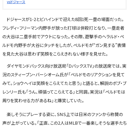
vsドジャース
ドジャースが1-2とビハインドで迎えた8回1死一塁の場面だった。
フレディ・フリーマン内野手が放った打球は併殺打となり、一塁走者
の大谷は二塁手前でアウトになった。その際、遊撃手のヘラルド・ペ
ルドモ内野手が大谷にタッチをしたが、ペルドモが“ガン見する”表情
を見た大谷は思わず笑顔をこらえきれない様子を見せた。
ダイヤモンドバックス向け放送局「DバックスTV」の放送席では、実
況のスティーブン・バーシオーム氏が「ペルドモのリアクションを見て
みて。ショウヘイは笑顔をこらえてたと思う」と語ると、解説のボブ・ブ
レンリー氏も「うん、頑張ってこらえてる」と同調。実況は「ペルドモは
周りを笑わせる力があるね」と爆笑していた。
楽しそうにプレーする姿に、SNS上では日米のファンから称賛の
声が上がっている。「正直、この2人はMLBで一番楽しそうな選手たち