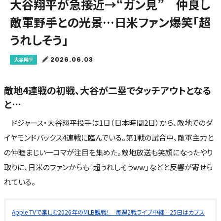
大谷翔平が急接近→“ガン見” 仲良し
敵軍野手との光景…日米ファン爆笑「超
うれしそう」
2026.06.03
大谷翔平
敵地4連戦の初戦、大谷が二塁でタッチアウトとなる
と…
ドジャース・大谷翔平投手は1日（日本時間2日）から、敵地でのダ
イヤモンドバックス4連戦に臨んでいる。第1戦の試合中、敵軍主力と
の仲睦まじい一コマが注目を集めた。敵地放送も笑顔になったやり
取りに、日米のファンからも「超うれしそうww」などと反響が寄せら
れている。
Apple TVで楽しむ2026年のMLB観戦！ 毎週2戦ライブ中継…25日はカブス