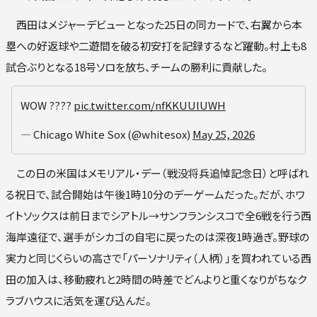
西田はメジャーデビューとなった25日の同カードで、右翼から本
塁への好返球や二遊間を破る初安打を記録するなど躍動。村上も8
試合ぶりとなる18号ソロを放ち、チームの勝利に貢献した。
WOW ????
pic.twitter.com/nfKKUUlUWH
— Chicago White Sox (@whitesox)
May 25, 2026
この日の米国はメモリアル・デー（戦没将兵追悼記念日）と呼ばれ
る祝日で、試合開始は午後1時10分のデーゲームだった。だが、ホワ
イトソックスは前日までシアトル→サンフランシスコで全6戦を行う西
海岸遠征で、選手がシカゴの自宅に戻ったのは深夜1時過ぎ。野球の
実力と同じくらいの高さで「パーソナリティ（人柄）」を買われている西
田の加入は、移動疲れと2時間の時差でどんよりと重くなりがちなク
ラブハウスに活気を運び込んだ。