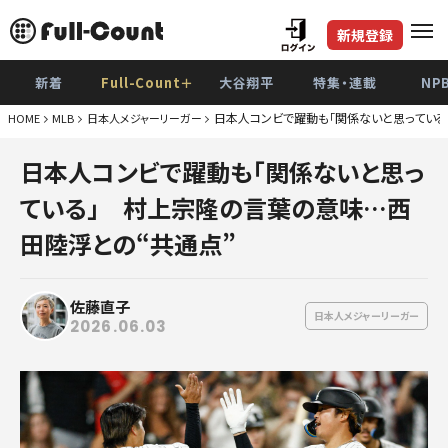
新規登録
新着
Full-Count＋
大谷翔平
特集・連載
NP
日本人コンビで躍動も「関係ないと思っている
HOME
MLB
日本人メジャーリーガー
巨
日本人コンビで躍動も「関係ないと思っ
阪
ている」 村上宗隆の言葉の意味…西
De
田陸浮との“共通点”
広
佐藤直子
ヤク
日本人メジャーリーガー
2026.06.03
中
ソフト
日本