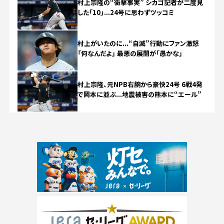
村上宗隆の“衝撃事実” シカゴ記者が二度見
した「10」...24号に思わずツッコミ
村上がいたのに...“自滅”行動にファン激怒
「何なんだよ」 最悪の展開が「愚かな」
村上宗隆、元NPB右腕から豪快24号 6戦4発
で岡本に並ぶ...地震被害の熊本に“エール”