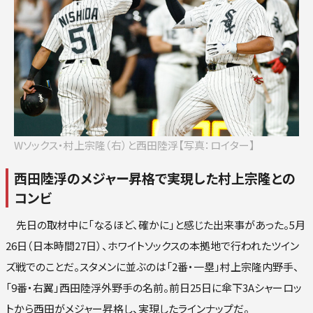
ロ
楽
オリ
西
Wソックス・村上宗隆（右）と西田陸浮【写真：ロイター】
西田陸浮のメジャー昇格で実現した村上宗隆との
コンビ
先日の取材中に「なるほど、確かに」と感じた出来事があった。5月
26日（日本時間27日）、ホワイトソックスの本拠地で行われたツイン
ズ戦でのことだ。スタメンに並ぶのは「2番・一塁」村上宗隆内野手、
「9番・右翼」西田陸浮外野手の名前。前日25日に傘下3Aシャーロッ
トから西田がメジャー昇格し、実現したラインナップだ。