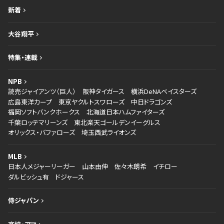
新着
大谷翔平
特集・連載
NPB
読売ジャイアンツ（巨人）
阪神タイガース
横浜DeNAベイスターズ
広島東洋カープ
東京ヤクルトスワローズ
中日ドラゴンズ
福岡ソフトバンクホークス
北海道日本ハムファイターズ
千葉ロッテマリーンズ
東北楽天ゴールデンイーグルス
オリックス・バファローズ
埼玉西武ライオンズ
MLB
日本人メジャーリーガー
山本由伸
佐々木朗希
イチロー
ダルビッシュ有
ドジャース
侍ジャパン