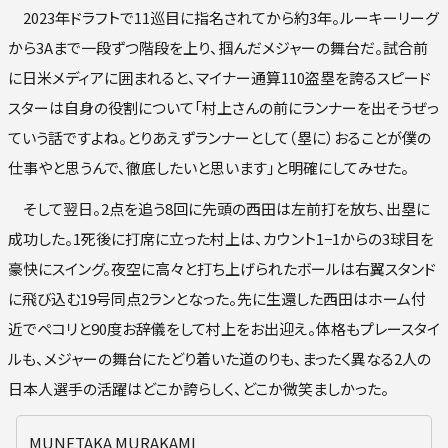
2023年ドラフトで11巡目に指名されてから約3年。ルーキーリーグ
から3Aまで一段ずつ階段を上り、掴んだメジャーの舞台だ。試合前
に日米メディアに囲まれると、マイナー通算110盗塁を誇るスピード
スターは自身の役割について「村上さんの前にランナーを出そうぜっ
ていう話ですよね。とりあえずランナーとして（塁に）おることが僕の
仕事やと思うんで、徹底したいと思います」と明確にしてみせた。
そして翌日。2点を追う8回に先頭の西田は左前打を放ち、出塁に
成功した。1死後に打席に立った村上は、カウント1−1からの3球目を
豪快にスイング。夜空に高々と打ち上げられたボールは右翼スタンド
に飛び込む19号同点2ランとなった。先に生還した西田はホーム付
近でペコリと90度お辞儀をして村上をお出迎え。体格もプレースタイ
ルも、メジャーの舞台にたどり着いた道のりも、まったく異なる2人の
日本人選手の活躍はどこか誇らしく、どこか微笑ましかった。
MUNETAKA MURAKAMI