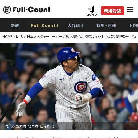
新規登録
新着
Full-Count＋
大谷翔平
特集・連載
NP
鈴木誠也、23試合＆93打席ぶり豪快8号 
HOME
MLB
日本人メジャーリーガー
カブス・鈴木誠也【写真：ロイター】