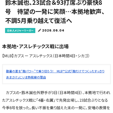
鈴木誠也、23試合＆93打席ぶり豪快8
号 待望の一発に笑顔…本拠地歓声、
不調5月乗り越えて復活へ
2026.06.04
日本人メジャーリーガー
本拠地・アスレチックス戦に出場
【MLB】カブス ー アスレチックス（日本時間4日・シカゴ）
酷暑の夏を“麹パワー”で乗り切ろう！ MLB™公式「麹だけでつくったすっきり
あまさけ」にいま熱視線の理由
カブスの・鈴木誠也外野手が3日（日本時間4日）、本拠地で行われ
たアスレチックス戦に「4番・右翼」で先発出場し、23試合ぶりとなる
今季8号を放った。長い不振を乗り越えた末の一発に、安堵の表情を