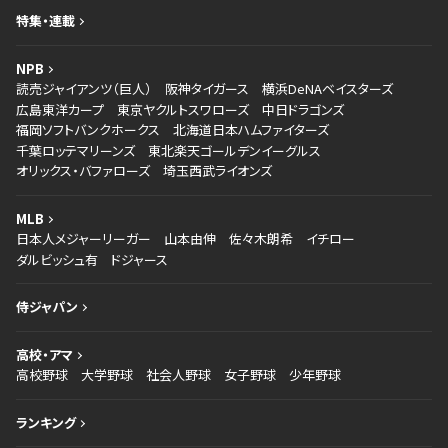
特集・連載
NPB
読売ジャイアンツ（巨人）
阪神タイガース
横浜DeNAベイスターズ
広島東洋カープ
東京ヤクルトスワローズ
中日ドラゴンズ
福岡ソフトバンクホークス
北海道日本ハムファイターズ
千葉ロッテマリーンズ
東北楽天ゴールデンイーグルス
オリックス・バファローズ
埼玉西武ライオンズ
MLB
日本人メジャーリーガー
山本由伸
佐々木朗希
イチロー
ダルビッシュ有
ドジャース
侍ジャパン
高校・アマ
高校野球
大学野球
社会人野球
女子野球
少年野球
ランキング