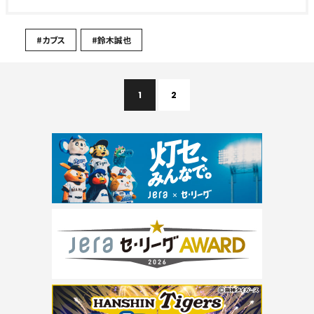
#カブス
#鈴木誠也
1
2