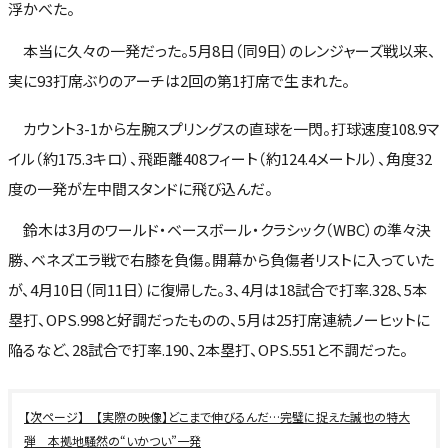
浮かべた。
本当に久々の一発だった。5月8日（同9日）のレンジャーズ戦以来、
実に93打席ぶりのアーチは2回の第1打席で生まれた。
カウント3-1から左腕スプリングスの直球を一閃。打球速度108.9マ
イル（約175.3キロ）、飛距離408フィート（約124.4メートル）、角度32
度の一発が左中間スタンドに飛び込んだ。
鈴木は3月のワールド・ベースボール・クラシック（WBC）の準々決
勝、ベネズエラ戦で右膝を負傷。開幕から負傷者リストに入っていた
が、4月10日（同11日）に復帰した。3、4月は18試合で打率.328、5本
塁打、OPS.998と好調だったものの、5月は25打席連続ノーヒットに
陥るなど、28試合で打率.190、2本塁打、OPS.551と不調だった。
【実際の映像】どこまで伸びるんだ…完璧に捉えた誠也の特大
弾 本拠地騒然の“いかつい”一発