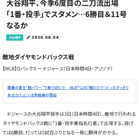
大谷翔平、今季6度目の二刀流出場
「1番・投手」でスタメン…6勝目＆11号
なるか
2026.06.04
大谷翔平
敵地ダイヤモンドバックス戦
【MLB】Dバックス ー ドジャース（日本時間4日・アリゾナ）
酷暑の夏を“麹パワー”で乗り切ろう！ MLB™公式「麹だけでつくったすっきり
あまさけ」にいま熱視線の理由
ドジャースの大谷翔平投手は3日（日本時間4日）、敵地で行われる
ダイヤモンドバックス戦に「1番・投手兼指名打者」で出場する。投げ
ては6勝目、打っては5試合ぶりとなる一発に期待がかかる。