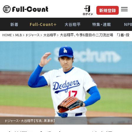
新規登録
新着
Full-Count＋
大谷翔平
特集・連載
NP
大谷翔平、今季6度目の二刀流出場 「1番・投手
HOME
MLB
ドジャース
大谷翔平
ドジャース・大谷翔平【写真：黒澤崇】