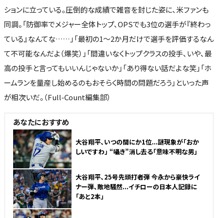
ションに立っている。圧倒的な成績で雑音を封じた姿に、米ファンも
同調。「防御率でメジャー全体トップ、OPSでも3位の選手が『終わっ
ている』なんてな……」「最初の1～2か月だけで選手を評価するなん
て不可能なんだよ（爆笑）」「間違いなくトップクラスの投手、いや、最
高の投手と言ってもいいんじゃないか」「あり得ない話だよな笑」「ホ
ームランを量産し始めるのもおそらく時間の問題だろう」といった声
が相次いだ。（Full-Count編集部）
あなたにおすすめ
大谷翔平、いつの間にか1位...謎現象が「おか
しいですわ」 “囁き”消し去る「意味不明な男」
大谷翔平、25号先頭打者弾 今永から豪快ライ
ナー弾、敵地騒然...イチローの日本人記録に
「あと2本」