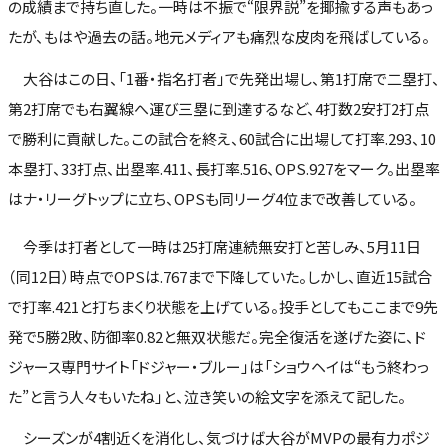
の成績まで持ち直した。一時は不振で“限界説”を揶揄する声もあっ
たが、もはや過去の話。地元メディアも痛烈な皮肉を飛ばしている。
大谷はこの日、「1番・指名打者」で先発出場し、第1打席で二塁打、
第2打席でも右翼線へ運び三塁に到達するなど、4打数2安打2打点
で勝利に貢献した。この試合を終え、60試合に出場して打率.293、10
本塁打、33打点、出塁率.411、長打率.516、OPS.927をマーク。出塁率
はナ・リーグトップに立ち、OPSも同リーグ4位まで改善している。
今季は打者として一時は25打席連続無安打と苦しみ、5月11日
（同12日）時点でOPSは.767まで下降していた。しかし、直近15試合
で打率.421と打ちまくり状態を上げている。投手としてもここまで9先
発で5勝2敗、防御率0.82と無双状態だ。完全復活を遂げた姿に、ド
ジャース専門サイト「ドジャー・ブルー」は「ショウヘイは“もう終わっ
た”と言う人々もいたね」と、泣き笑いの絵文字を添えて記した。
シーズンが4割近くを消化し、気づけば大谷がMVPの最有力ポジ