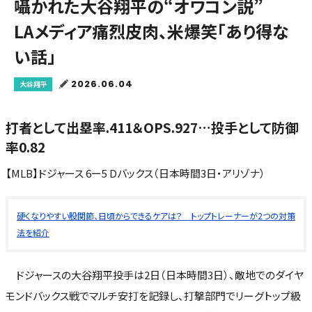
囁かれた大谷翔平の“オワコン説”
LAメディア痛烈皮肉、米爆笑「あり得な
い話」
2026.06.04
大谷翔平
打者として出塁率.411＆OPS.927…投手として防御
率0.82
【MLB】ドジャース 6ー5 Dバックス（日本時間3日・アリゾナ）
硬くなりやすい股関節、日頃からできるケアは？ トップトレーナーが2つの対策
法を紹介
ドジャースの大谷翔平投手は2日（日本時間3日）、敵地でのダイヤ
モンドバックス戦でマルチ安打を記録し、打撃部門でリーグトップ級