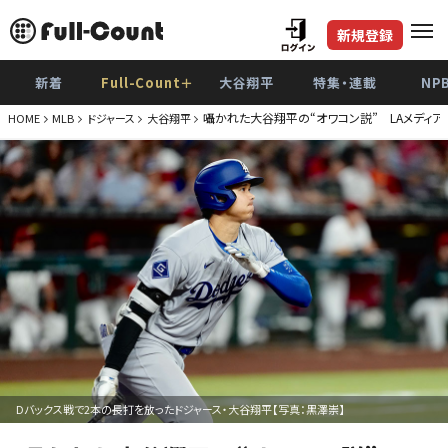
新規登録
新着
Full-Count＋
大谷翔平
特集・連載
NP
囁かれた大谷翔平の“オワコン説” LAメディア
HOME
MLB
ドジャース
大谷翔平
Dバックス戦で2本の長打を放ったドジャース・大谷翔平【写真：黒澤崇】