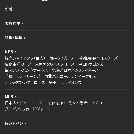
新着
大谷翔平
特集・連載
NPB
読売ジャイアンツ（巨人）
阪神タイガース
横浜DeNAベイスターズ
広島東洋カープ
東京ヤクルトスワローズ
中日ドラゴンズ
福岡ソフトバンクホークス
北海道日本ハムファイターズ
千葉ロッテマリーンズ
東北楽天ゴールデンイーグルス
オリックス・バファローズ
埼玉西武ライオンズ
MLB
日本人メジャーリーガー
山本由伸
佐々木朗希
イチロー
ダルビッシュ有
ドジャース
侍ジャパン