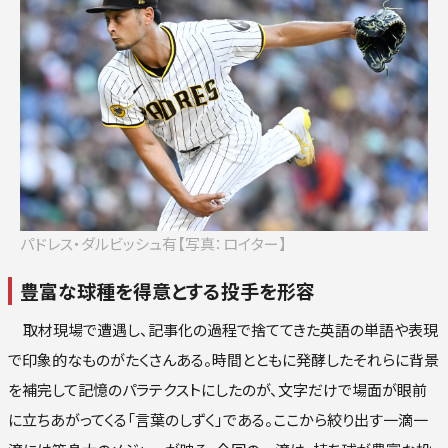
ロ
楽
オリ
西
パドレス・ダルビッシュ有【写真：ロイター】
豊富な球種を得意とする投手を形容
取材現場で遭遇し、記事化の過程で捨ててきた英語の単語や表現
で印象的なものがたくさんある。時間とともに発酵したそれらに背景
を補完して記憶のパラテクストにしたのが、文字だけで場面が眼前
に立ちあがってくる「言葉のしずく」である。ここから絞り出す一滴一