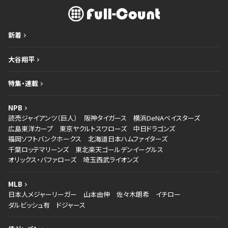
新着
大谷翔平
特集・連載
NPB
読売ジャイアンツ（巨人）
阪神タイガース
横浜DeNAベイスターズ
広島東洋カープ
東京ヤクルトスワローズ
中日ドラゴンズ
福岡ソフトバンクホークス
北海道日本ハムファイターズ
千葉ロッテマリーンズ
東北楽天ゴールデンイーグルス
オリックス・バファローズ
埼玉西武ライオンズ
MLB
日本人メジャーリーガー
山本由伸
佐々木朗希
イチロー
ダルビッシュ有
ドジャース