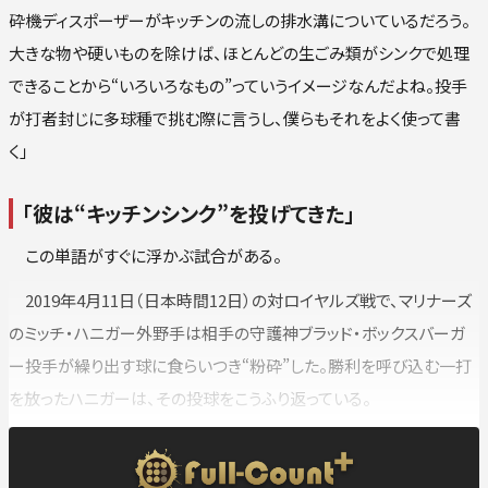
砕機ディスポーザーがキッチンの流しの排水溝についているだろう。
大きな物や硬いものを除けば、ほとんどの生ごみ類がシンクで処理
できることから“いろいろなもの”っていうイメージなんだよね。投手
が打者封じに多球種で挑む際に言うし、僕らもそれをよく使って書
く」
「彼は“キッチンシンク”を投げてきた」
この単語がすぐに浮かぶ試合がある。
2019年4月11日（日本時間12日）の対ロイヤルズ戦で、マリナーズ
のミッチ・ハニガー外野手は相手の守護神ブラッド・ボックスバーガ
ー投手が繰り出す球に食らいつき“粉砕”した。勝利を呼び込む一打
を放ったハニガーは、その投球をこうふり返っている。