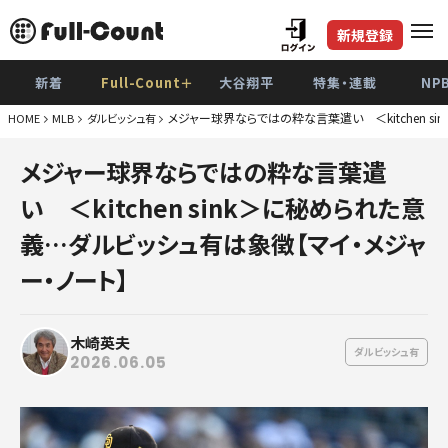
新規登録
新着
Full-Count＋
大谷翔平
特集・連載
NP
メジャー球界ならではの粋な言葉遣い ＜kitchen s
HOME
MLB
ダルビッシュ有
巨
メジャー球界ならではの粋な言葉遣
阪
い ＜kitchen sink＞に秘められた意
De
義…ダルビッシュ有は象徴【マイ・メジャ
広
ー・ノート】
ヤク
木崎英夫
中
ダルビッシュ有
2026.06.05
ソフト
日本