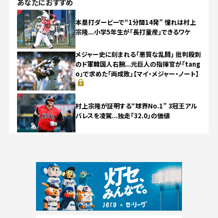
あなたにおすすめ
NEW
本塁打ダービーで“1分間14発” 憧れは村上
宗隆...小学5年生が「長打量産」できるワケ
メジャー史に刻まれる「悪質な乱闘」 批判殺到
のド軍韓国人右腕...元巨人の指揮官が「tang
o」で求めた「両成敗」【マイ・メジャー・ノート】
NEW
村上宗隆が証明する“球界No.1” 3冠王アル
バレスを凌駕...独走「32.0」の価値