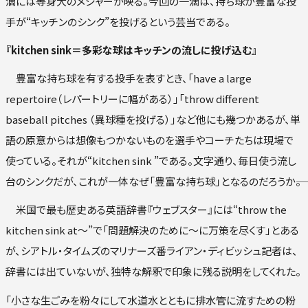
滴には等身大のメジャーが映る。今回の一滴は、持ち球が豊富な投
手が“キッチンのシンク”を投げるという芸当である。
『kitchen sink＝多彩な球はキッチンの流しに投げ込む』
豊富な持ち球を有する投手を表すとき、「have a large
repertoire（レパートリーに幅がある）」「throw different
baseball pitches （異球種を投げる）」など他にも幾つかあるが、単
語の原意からは想像もつかないものを選手やコーチたちは現場で
使っている。それが“kitchen sink ”である。文字通り、毎日使う流し
台のシンクだが、これが一体なぜ「豊富な持ち球」となるのだろうか――。
米国で最も歴史ある英語辞書『ウェブスター』には“throw the
kitchen sink at～”で「問題解決のために～に万策を尽くす」とある
が、シアトル・タイムズのマリナーズ番ライアン・ディビッシュ記者は、
辞書には出ていないが、独特な解釈で印象に残る説明をしてくれた。
「小さな生ごみを粉々にして水道水とともに排水管に流すための粉